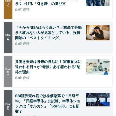
Rank
3
きく上げる「引き際」の選び方
山崎 俊輔
「今からNISAはもう遅い？」株高で身動
きの取れない人が見落としている、投資
Rank
4
開始の「ベストタイミング」
山崎 俊輔
共働き夫婦は将来の勝ち組？ 家事育児に
追われる日々が“老後に必ず報われる”納
Rank
5
得の理由
山崎 俊輔
SBI証券売れ筋では株価急落で「日経平
均」「日経半導体」に試練、半導体ショ
Rank
ックは「オルカン」「S&P500」にも影
6
響？