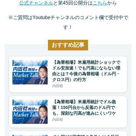
公式チャンネル
と第45回公開分は
こちら
から
※ご質問はYoutubeチャンネルのコメント欄で受付中で
す！
おすすめ記事
【為替相場】米雇用統計ショックで
ドル安加速！でも円高にならない理
由とは？今後の為替相場（ドル円・
クロス円）の行方
内田稔
【為替相場】米雇用統計でドル急
落！150円台から反落のドル円で
も、深刻な円高が進みにくいワケ
内田稔