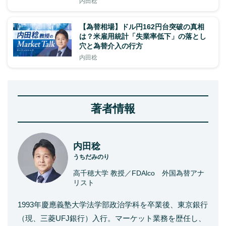
内田稔
【為替相場】ドル円162円台突破の真相
は？米雇用統計「失業率低下」の落とし
穴と為替介入の行方
内田稔
著者情報
内田稔
うちだみのり
高千穂大学 教授／FDAlco 外国為替アナ
リスト
1993年慶應義塾大学法学部政治学科を卒業後、東京銀行
（現、三菱UFJ銀行）入行。マーケット業務を歴任し、