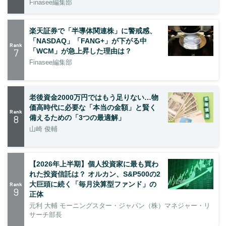
Finasee編集部
楽天証券で「半導体関連株」に警戒感、
「NASDAQ」「FANG+」が下がる中
Rank
7
「WCM」が急上昇した理由は？
Finasee編集部
老後資金2000万円ではもう足りない…物
価高時代に必要な「本当の金額」と賢く
Rank
8
備えるための「3つの最適解」
山崎 俊輔
【2026年上半期】個人投資家に最も買わ
れた投資信託は？ オルカン、S&P500の2
大巨頭に続く「毎月決算型ファンド」の
Rank
9
正体
元利 大輔 モーニングスター・ジャパン（株）マネジャー・リ
サーチ部長