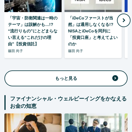
「宇宙・防衛関連は一時の
「iDeCoファーストが当
【
テーマ」は誤解かも…!?
然」は通用しなくなる!?
“流行りもの”にとどまらな
NISAとiDeCoを同列に
い言える“これだけの理
「投資口座」と考えてよい
由”【投資信託】
のか
篠田 尚子
篠田 尚子
篠
もっと見る
ファイナンシャル・ウェルビーイングをかなえる
お金の知恵