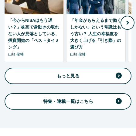
「今からNISAはもう遅
「年金がもらえるまで働く
老
い？」株高で身動きの取れ
しかない」という常識はも
ない人が見落としている、
う古い？ 人生の幸福度を
投資開始の「ベストタイミ
大きく上げる「引き際」の
ング」
選び方
山崎 俊輔
山崎 俊輔
山
もっと見る
特集・連載一覧はこちら