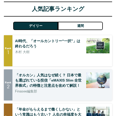
人気記事ランキング
デイリー
週間
AI時代、「オールカントリー“一択”」は
終わるだろう
Rank
1
木村 大樹
「オルカン」人気はなぜ続く？ 日本で最
も選ばれている投信「eMAXIS Slim 全世
Rank
2
界株式」の特徴と注意点を改めて解説！
Finasee編集部
「年金がもらえるまで働くしかない」と
いう常識はもう古い？ 人生の幸福度を大