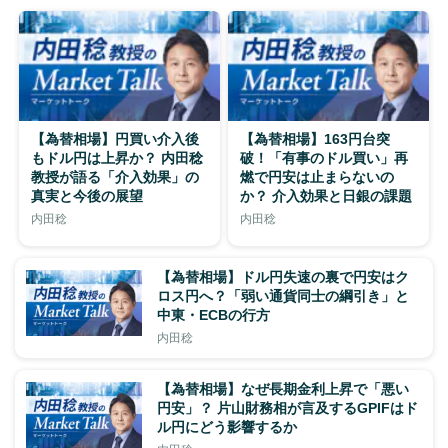
【為替相場】円買い介入後
【為替相場】163円台突
もドル円は上昇か？ 内田稔
破！「有事のドル買い」再
教授が語る「介入効果」の
燃で円安は止まらないの
真実と今後の展望
か？ 介入効果と日銀の課題
内田稔
内田稔
【為替相場】ドル円失速の裏で円安はク
ロス円へ？「弱い通貨同士の綱引き」と
中東・ECBの行方
内田稔
【為替相場】なぜ長期金利上昇で「悪い
円安」？ 片山財務相が言及するGPIFはド
ル円にどう影響するか