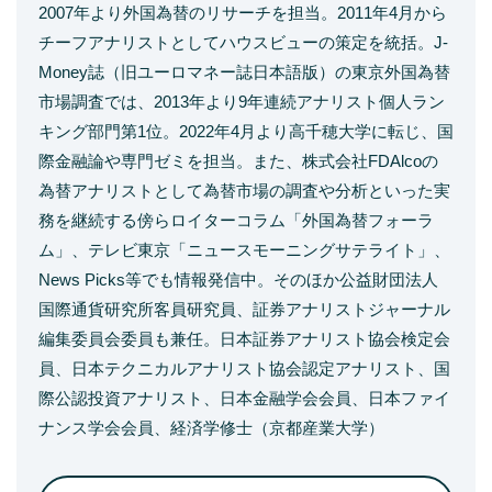
2007年より外国為替のリサーチを担当。2011年4月から
チーフアナリストとしてハウスビューの策定を統括。J-
Money誌（旧ユーロマネー誌日本語版）の東京外国為替
市場調査では、2013年より9年連続アナリスト個人ラン
キング部門第1位。2022年4月より高千穂大学に転じ、国
際金融論や専門ゼミを担当。また、株式会社FDAlcoの
為替アナリストとして為替市場の調査や分析といった実
務を継続する傍らロイターコラム「外国為替フォーラ
ム」、テレビ東京「ニュースモーニングサテライト」、
News Picks等でも情報発信中。そのほか公益財団法人
国際通貨研究所客員研究員、証券アナリストジャーナル
編集委員会委員も兼任。日本証券アナリスト協会検定会
員、日本テクニカルアナリスト協会認定アナリスト、国
際公認投資アナリスト、日本金融学会会員、日本ファイ
ナンス学会会員、経済学修士（京都産業大学）