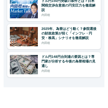
ドル円150円突破の条件とは？日米
関税交渉合意後の円安圧力を徹底解
説
内田稔
2025年、為替はどう動く？参院選後
の財政政策が招く「インフレ・円
安・株高」シナリオを徹底解説
内田稔
ドル円148円台到達の要因とは？専
門家が分析する今後の為替相場の見
通し
内田稔