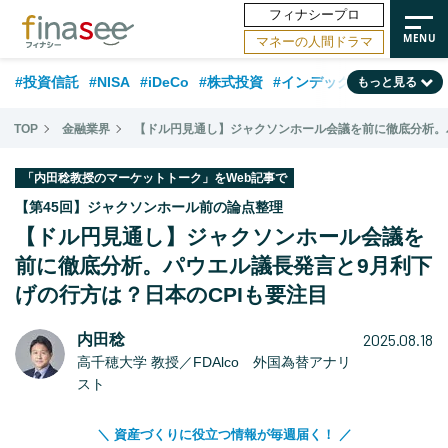
フィナシープロ
マネーの人間ドラマ
#投資信託
#NISA
#iDeCo
#株式投資
#インデックスファンド
もっと見る
#相談事例
#新NISA
#相続・贈与
#FP
#積立投資
#30代
TOP
金融業界
【ドル円見通し】ジャクソンホール会議を前に徹底分析。パ
#企業型DC
#退職金
#話題の企業
#日本株
#ランキング
#40代
「内田稔教授のマーケットトーク」をWeb記事で
#公的年金
#フィナンシャル・ウェルビーイング
#トレンド
【第45回】ジャクソンホール前の論点整理
【ドル円見通し】ジャクソンホール会議を
#50代
#データ・調査
#老後
#60代
#国内株式型
前に徹底分析。パウエル議長発言と9月利下
げの行方は？日本のCPIも要注目
2025.08.18
内田稔
高千穂大学 教授／FDAlco 外国為替アナリ
スト
＼ 資産づくりに役立つ情報が毎週届く！ ／