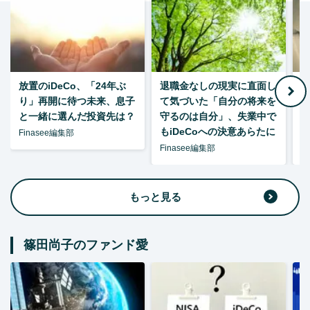
放置のiDeCo、「24年ぶ
退職金なしの現実に直面し
り」再開に待つ未来、息子
て気づいた「自分の将来を
と一緒に選んだ投資先は？
守るのは自分」、失業中で
た
もiDeCoへの決意あらたに
Finasee編集部
Finasee編集部
F
もっと見る
篠田尚子のファンド愛