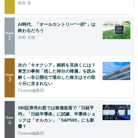
徳永 浩
AI時代、「オールカントリー“一択”」は
終わるだろう
Rank
2
木村 大樹
次の「キオクシア」銘柄を見抜くには？
東芝の事例「残した持分の帰属」を読み
Rank
解く—非公開化で退出した株主はその取
3
り分に含まれない
Finasee編集部
SBI証券売れ筋では株価急落で「日経平
均」「日経半導体」に試練、半導体ショ
Rank
ックは「オルカン」「S&P500」にも影
4
響？
Finasee編集部