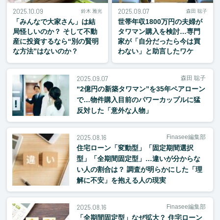
2025.10.09
2025.09.07
鈴木 雅光
森田 聡子
「みんなで大家さん」は結
世帯年収1800万円の夫婦が
局怪しいのか？ そして不動
タワマン購入を検討…専門
産に投資するなら“別の賢明
家が「自分だったら今は買
な方法”はないのか？
わない」と助言したワケ
2025.09.07
森田 聡子
“2億円の新築タワマン”を35年ペアローン
で…物件購入目前のパワーカップルに猛
反対した「意外な人物」
2025.08.16
Finasee編集部
住宅ローン「変動型」「固定期間選択
型」「全期間固定型」…違いが分からな
い人の割合は？ 調査が明らかにした「理
解に不安」を抱える人の現実
2025.08.16
Finasee編集部
「全期間固定型」なぜ拡大？ 住宅ローン