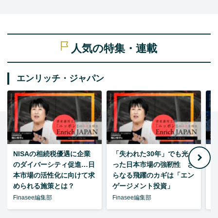
人気の特集・連載
エンリッチ・ジャパン
NISAの相続税優遇に企業
「失われた30年」でも光
のダイバーシティ促進…日
った日本市場の強靭性 さ
本市場の活性化に向けて求
らなる飛躍のカギは「エン
められる施策とは？
ゲージメント投資」
Finasee編集部
Finasee編集部
F