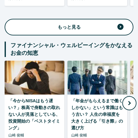
もっと見る
ファイナンシャル・ウェルビーイングをかなえる
お金の知恵
「今からNISAはもう遅
「年金がもらえるまで働く
老
い？」株高で身動きの取れ
しかない」という常識はも
ない人が見落としている、
う古い？ 人生の幸福度を
投資開始の「ベストタイミ
大きく上げる「引き際」の
ング」
選び方
山崎 俊輔
山崎 俊輔
山