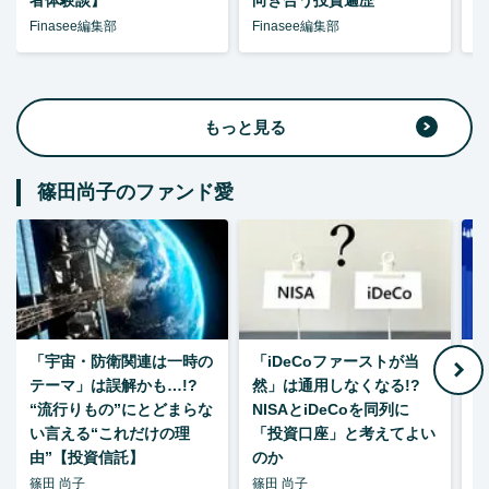
者体験談】
向き合う投資遍歴
Finasee編集部
Finasee編集部
F
もっと見る
篠田尚子のファンド愛
「宇宙・防衛関連は一時の
「iDeCoファーストが当
【
テーマ」は誤解かも…!?
然」は通用しなくなる!?
“流行りもの”にとどまらな
NISAとiDeCoを同列に
い言える“これだけの理
「投資口座」と考えてよい
由”【投資信託】
のか
篠田 尚子
篠田 尚子
篠