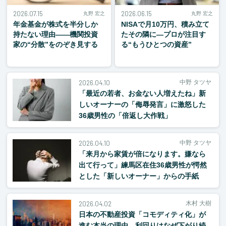
2026.07.15
2026.06.15
丸野 宏之
丸野 宏之
年金基金が株式を半分しか
NISAで月10万円、積み立て
持たない理由——機関投資
たその隣に—プロが注目す
家の“分散”をのぞき見する
る“もうひとつの資産”
2026.04.10
中野 タツヤ
「最近の若者、お金ない人増えたね」新
しいオーナーの「侮辱発言」に激怒した
36歳男性の「倍返し大作戦」
2026.04.10
中野 タツヤ
「来月から家賃が倍になります。嫌なら
出て行って」練馬区在住36歳男性が愕然
とした「新しいオーナー」からの手紙
2026.04.02
木村 大樹
日本の不動産投資「コモディティ化」が
進む本当の理由―利回りはなぜ下がり続