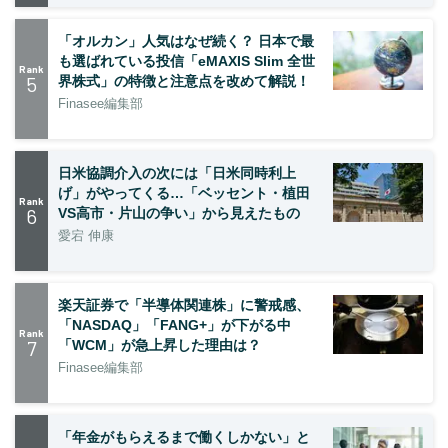
「オルカン」人気はなぜ続く？ 日本で最
も選ばれている投信「eMAXIS Slim 全世
Rank
5
界株式」の特徴と注意点を改めて解説！
Finasee編集部
日米協調介入の次には「日米同時利上
げ」がやってくる…「ベッセント・植田
Rank
6
VS高市・片山の争い」から見えたもの
愛宕 伸康
楽天証券で「半導体関連株」に警戒感、
「NASDAQ」「FANG+」が下がる中
Rank
7
「WCM」が急上昇した理由は？
Finasee編集部
「年金がもらえるまで働くしかない」と