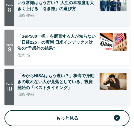
いう常識はもう古い？ 人生の幸福度を大
Rank
8
きく上げる「引き際」の選び方
山崎 俊輔
「S&P500一択」を断言する人が知らない
「日経225」の実態 日米インデックス対
Rank
9
決の“予想外の結果”
徳永 浩
「今からNISAはもう遅い？」株高で身動
きの取れない人が見落としている、投資
Rank
10
開始の「ベストタイミング」
山崎 俊輔
もっと見る