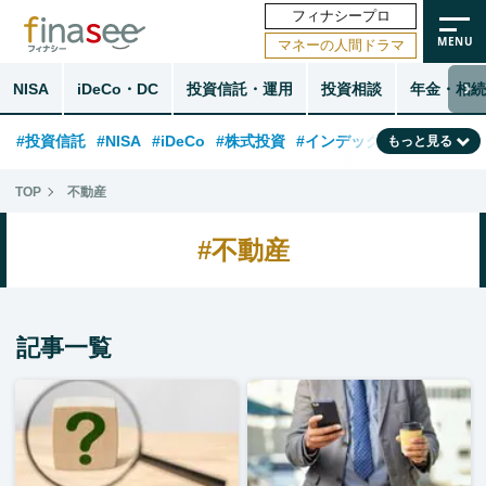
フィナシープロ
マネーの人間ドラマ
NISA
iDeCo・DC
投資信託・運用
投資相談
年金・相続
#投資信託
#NISA
#iDeCo
#株式投資
#インデックスファンド
もっと見る
#相談事例
#相続・贈与
#FP
#新NISA
#積立投資
#30代
TOP
不動産
#ランキング
#日本株
#公的年金
#40代
#トレンド
#不動産
#フィナンシャル・ウェルビーイング
#企業型DC
#退職金
#50代
#老後
#データ・調査
#金融用語解説
#話題の企業
#国内株式型
記事一覧