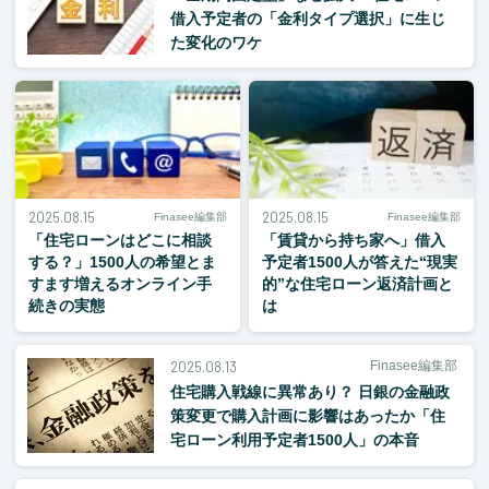
借入予定者の「金利タイプ選択」に生じ
た変化のワケ
2025.08.15
2025.08.15
Finasee編集部
Finasee編集部
「住宅ローンはどこに相談
「賃貸から持ち家へ」借入
する？」1500人の希望とま
予定者1500人が答えた“現実
すます増えるオンライン手
的”な住宅ローン返済計画と
続きの実態
は
2025.08.13
Finasee編集部
住宅購入戦線に異常あり？ 日銀の金融政
策変更で購入計画に影響はあったか「住
宅ローン利用予定者1500人」の本音