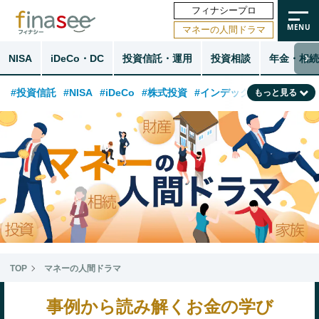
フィナシープロ
マネーの人間ドラマ
NISA
iDeCo・DC
投資信託・運用
投資相談
年金・相続
#投資信託
#NISA
#iDeCo
#株式投資
#インデックスファンド
もっと見る
#相談事例
#相続・贈与
#FP
#新NISA
#ランキング
#トレンド
#日本株
#公的年金
#30代
#40代
#50代
#金融用語解説
#資産運用業界
#老後
#海外事情
#積立投資
#フィナンシャル・ウェルビーイング
#データ・調査
#国内株式型
#60代
TOP
マネーの人間ドラマ
事例から読み解くお金の学び