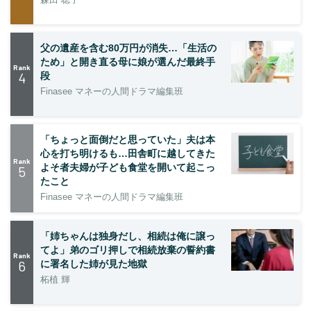
父の遺産を含む80万円が消失…「生活の
ため」と開き直る母に娘が選んだ最終手
Rank
4
段
Finasee マネーの人間ドラマ編集班
「ちょっと面倒だと思っていた」夫は本
心を打ち明けるも…田舎町に越してきた
Rank
よそ者夫婦が子ども食堂を開いて起こっ
5
たこと
Finasee マネーの人間ドラマ編集班
「姉ちゃんは独身だし、相続は俺に譲っ
てよ」弟のゴリ押しで相続放棄の誓約書
Rank
6
に署名した姉が見た地獄
柘植 輝