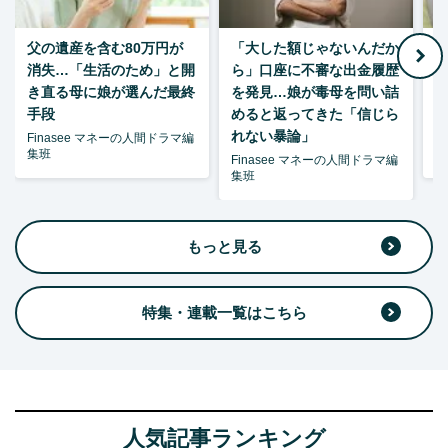
父の遺産を含む80万円が
「大した額じゃないんだか
消失…「生活のため」と開
ら」口座に不審な出金履歴
ゃ
き直る母に娘が選んだ最終
を発見…娘が毒母を問い詰
夫
手段
めると返ってきた「信じら
れない暴論」
Finasee マネーの人間ドラマ編
F
集班
集
Finasee マネーの人間ドラマ編
集班
もっと見る
特集・連載一覧はこちら
人気記事ランキング