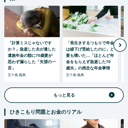
「計算ミスじゃないです
「長生きするつもりで年金
「
か？」急逝した夫が遺した
は繰下げ受給したのに」と
た
遺族年金の額に70歳妻が
妻も嘆いた…「ほとんど年
思わず漏らした「失望の一
金をもらえず急逝した70
言」
歳夫」の残念な年金事情
五十嵐 義典
五十嵐 義典
五
もっと見る
ひきこもり問題とお金のリアル