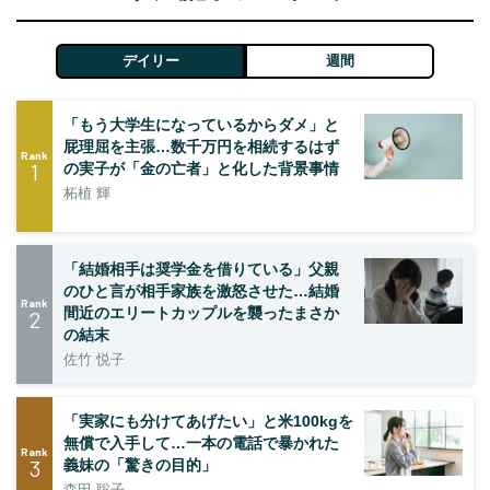
デイリー
週間
「もう大学生になっているからダメ」と
屁理屈を主張…数千万円を相続するはず
Rank
1
の実子が「金の亡者」と化した背景事情
柘植 輝
「結婚相手は奨学金を借りている」父親
のひと言が相手家族を激怒させた…結婚
Rank
間近のエリートカップルを襲ったまさか
2
の結末
佐竹 悦子
「実家にも分けてあげたい」と米100kgを
無償で入手して…一本の電話で暴かれた
Rank
3
義妹の「驚きの目的」
森田 聡子