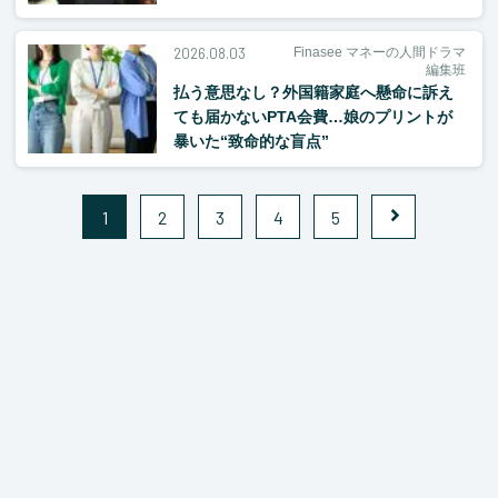
2026.08.03
Finasee マネーの人間ドラマ
編集班
払う意思なし？外国籍家庭へ懸命に訴え
ても届かないPTA会費…娘のプリントが
暴いた“致命的な盲点”
1
2
3
4
5