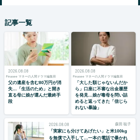
記事一覧
2026.08.08
2026.08.08
Finasee マネーの人間ドラマ編集班
Finasee マネーの人間ドラマ編集班
父の遺産を含む80万円が消
「大した額じゃないんだか
失…「生活のため」と開き
ら」口座に不審な出金履歴
直る母に娘が選んだ最終手
を発見…娘が毒母を問い詰
段
めると返ってきた「信じら
れない暴論」
2026.08.08
森田 聡子
「実家にも分けてあげたい」と米100kg
を無償で入手して…一本の電話で暴かれ