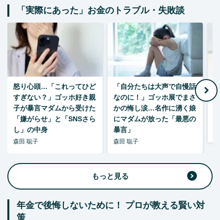
「実際にあった」お金のトラブル・失敗談
怒り心頭…「これってひど
「自分たちは大声で自慢話
すぎない？」ゴッホ好き親
なのに！」ゴッホ展でまさ
1
子が暴言マダムから受けた
かの悔し涙…名作に湧く娘
「嫌がらせ」と「SNSさら
にマダムが放った「最悪の
し」の中身
暴言」
森
森田 聡子
森田 聡子
もっと見る
年金で後悔しないために！ プロが教える賢い対
策