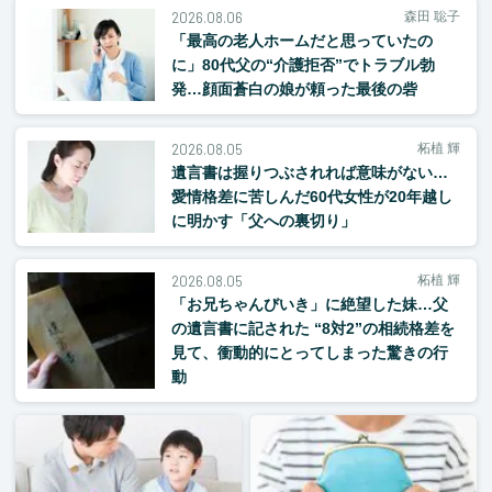
2026.08.06
森田 聡子
「最高の老人ホームだと思っていたの
に」80代父の“介護拒否”でトラブル勃
発…顔面蒼白の娘が頼った最後の砦
2026.08.05
柘植 輝
遺言書は握りつぶされれば意味がない…
愛情格差に苦しんだ60代女性が20年越し
に明かす「父への裏切り」
2026.08.05
柘植 輝
「お兄ちゃんびいき」に絶望した妹…父
の遺言書に記された “8対2”の相続格差を
見て、衝動的にとってしまった驚きの行
動