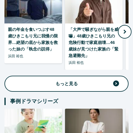
親の年金を食いつぶす48
「大声で騒ぎながら親を威
歳ひきこもり兄に我慢の限
嚇」48歳ひきこもり兄の
い
界…絶望の底から家族を救
危険行動で家庭崩壊…46
った妹の「執念の説得」
歳妹が見つけた家族の「緊
急避難先」
浜田 裕也
浜田 裕也
浜
もっと見る
事例ドラマシリーズ