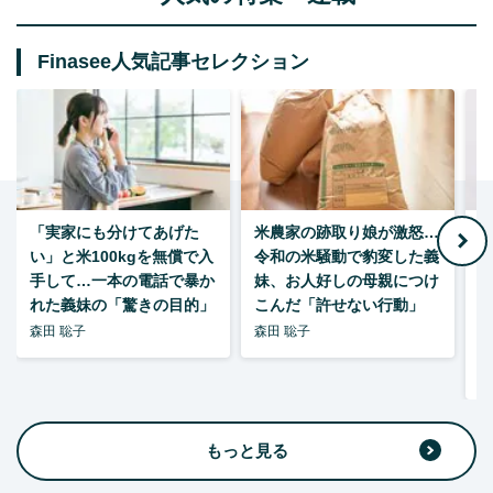
Finasee人気記事セレクション
「実家にも分けてあげた
米農家の跡取り娘が激怒…
い」と米100kgを無償で入
令和の米騒動で豹変した義
手して…一本の電話で暴か
妹、お人好しの母親につけ
れた義妹の「驚きの目的」
こんだ「許せない行動」
森田 聡子
森田 聡子
F
集
もっと見る