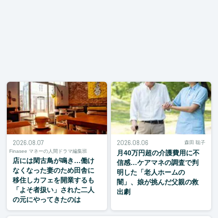
2026.08.07
2026.08.06
森田 聡子
Finasee マネーの人間ドラマ編集班
月40万円超の介護費用に不
店には閑古鳥が鳴き…働け
信感…ケアマネの調査で判
なくなった妻のため田舎に
明した「老人ホームの
移住しカフェを開業するも
闇」、娘が挑んだ父親の救
「よそ者扱い」された二人
出劇
の元にやってきたのは