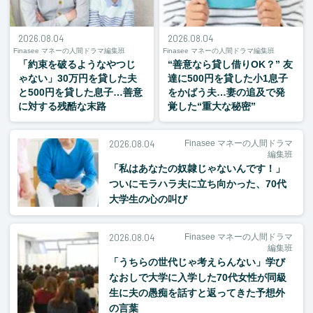
2026.08.04
2026.08.04
Finasee マネーの人間ドラマ編集班
Finasee マネーの人間ドラマ編集班
「約束を破るようなやつじ
“善意なら貸し借りOK？” 友
ゃない」30万円を貸した夫
達に500円を貸した小1息子
と500円を貸した息子…善意
をかばう夫…妻の追及で発
に対する残酷な末路
覚した“重大な秘密”
2026.08.04
Finasee マネーの人間ドラマ
編集班
「私はあなたの奴隷じゃないんです！」
ついにモラハラ夫に立ち向かった、70代
大学生の心の叫び
2026.08.04
Finasee マネーの人間ドラマ
編集班
「うちらの世代じゃ考えらんない」学び
なおしで大学に入学した70代女性が同級
生に夫の愚痴を話すと返ってきた予想外
の言葉