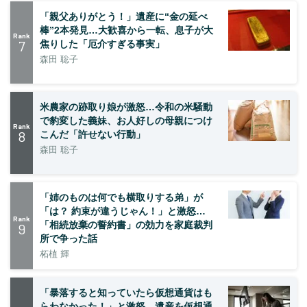
「親父ありがとう！」遺産に“金の延べ
棒”2本発見…大歓喜から一転、息子が大
Rank
7
焦りした「厄介すぎる事実」
森田 聡子
米農家の跡取り娘が激怒…令和の米騒動
で豹変した義妹、お人好しの母親につけ
Rank
8
こんだ「許せない行動」
森田 聡子
「姉のものは何でも横取りする弟」が
「は？ 約束が違うじゃん！」と激怒…
Rank
「相続放棄の誓約書」の効力を家庭裁判
9
所で争った話
柘植 輝
「暴落すると知っていたら仮想通貨はも
らわなかった！」と激怒…遺産を仮想通