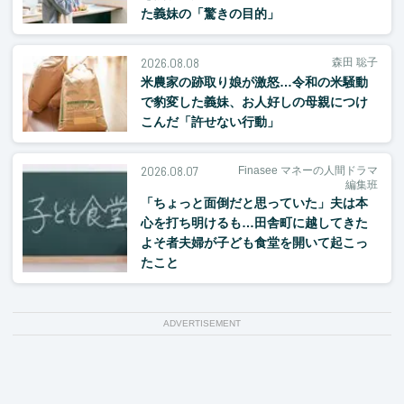
た義妹の「驚きの目的」
2026.08.08
森田 聡子
米農家の跡取り娘が激怒…令和の米騒動
で豹変した義妹、お人好しの母親につけ
こんだ「許せない行動」
2026.08.07
Finasee マネーの人間ドラマ
編集班
「ちょっと面倒だと思っていた」夫は本
心を打ち明けるも…田舎町に越してきた
よそ者夫婦が子ども食堂を開いて起こっ
たこと
ADVERTISEMENT