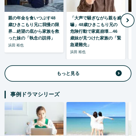
親の年金を食いつぶす48
「大声で騒ぎながら親を威
歳ひきこもり兄に我慢の限
嚇」48歳ひきこもり兄の
い
界…絶望の底から家族を救
危険行動で家庭崩壊…46
った妹の「執念の説得」
歳妹が見つけた家族の「緊
急避難先」
浜田 裕也
浜田 裕也
浜
もっと見る
事例ドラマシリーズ