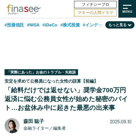
フィナシープロ
マネーの人間ドラマ
#投資信託
#NISA
#iDeCo
#株式投資
#インデックスファンド
もっと見る
#相談事例
#相続・贈与
#FP
#新NISA
#50代
#トレンド
#ランキング
#日本株
#公的年金
#30代
#40代
#フィナンシャル・ウェルビーイング
#金融用語解説
#海外事情
#資産運用業界
#老後
#データ・調査
#60代
#米国株
「実際にあった」お金のトラブル・失敗談
安定を求めて公務員になった女性の誤算【前編】
#国内株式型
「給料だけでは返せない」奨学金700万円
返済に悩む公務員女性が始めた秘密のバイ
ト…お盆休み中に起きた最悪の出来事
2025.09.10
森田 聡子
金融ライター／編集者