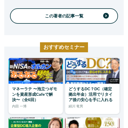
この著者の記事一覧
おすすめセミナー
マネーラテ 〜泡立つギモ
どうするDC？DC（確定
ンを資産形成Cafeで解
拠出年金）活用でリタイ
決〜（全6回）
ア後の安心を手に入れる
内田 一博
絹川 竜男