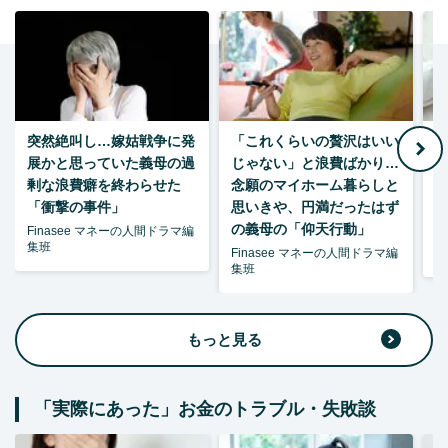
突然絶叫し…嫁姑戦争に発
「これくらいの贅沢はいい
7
展かと思っていた義母の過
じゃない」と浪費ばかり…
剰な浪費癖を終わらせた
念願のマイホーム暮らしと
「衝撃の事件」
思いきや、円満だったはず
の義母の「仰天行動」
Finasee マネーの人間ドラマ編
集班
Finasee マネーの人間ドラマ編
柘
集班
もっと見る
「実際にあった」お金のトラブル・失敗談