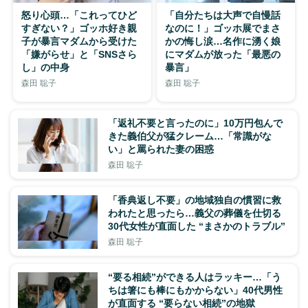
怒り心頭…「これってひど
「自分たちは大声で自慢話
すぎない？」ゴッホ好き親
なのに！」ゴッホ展でまさ
子が暴言マダムから受けた
かの悔し涙…名作に湧く娘
「嫌がらせ」と「SNSさら
にマダムが放った「最悪の
し」の中身
暴言」
森田 聡子
森田 聡子
「返礼不要と言ったのに」10万円包んで
きた義伯父が猛クレーム…「常識がな
い」と罵られた妻の困惑
森田 聡子
「香典返し不要」の地域独自の慣習に救
われたと思ったら…義父の葬儀を仕切る
30代女性が直面した “まさかのトラブル”
森田 聡子
“要る相続”ができる人はラッキー…「う
ちは箸にも棒にもかからない」40代男性
が直面する “要らない相続”の地獄