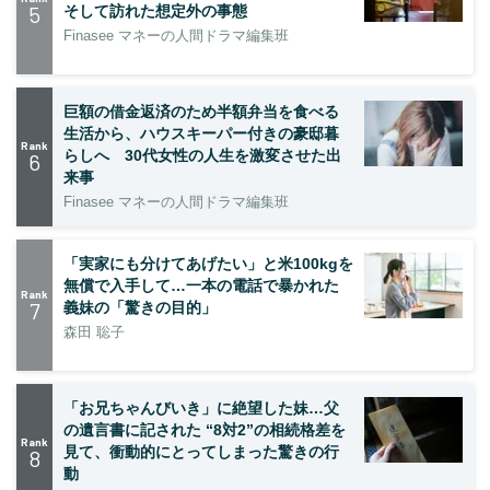
5
そして訪れた想定外の事態
Finasee マネーの人間ドラマ編集班
巨額の借金返済のため半額弁当を食べる
生活から、ハウスキーパー付きの豪邸暮
Rank
らしへ 30代女性の人生を激変させた出
6
来事
Finasee マネーの人間ドラマ編集班
「実家にも分けてあげたい」と米100kgを
無償で入手して…一本の電話で暴かれた
Rank
7
義妹の「驚きの目的」
森田 聡子
「お兄ちゃんびいき」に絶望した妹…父
の遺言書に記された “8対2”の相続格差を
Rank
見て、衝動的にとってしまった驚きの行
8
動