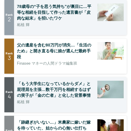
78歳母の“子を思う気持ち”が裏目に…平
等な相続を目指して作った遺言書が「皮
Rank
2
肉な結末」を招いたワケ
柘植 輝
父の遺産を含む80万円が消失…「生活の
ため」と開き直る母に娘が選んだ最終手
Rank
3
段
Finasee マネーの人間ドラマ編集班
「もう大学生になっているからダメ」と
屁理屈を主張…数千万円を相続するはず
Rank
4
の実子が「金の亡者」と化した背景事情
柘植 輝
「跡継ぎがいない…」米農家に嫁いだ嫁
を待っていた、姑からの心無い仕打ち
Rank