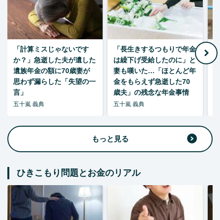
「計算ミスじゃないです
「長生きするつもりで年金
「
か？」急逝した夫が遺した
は繰下げ受給したのに」と
た
遺族年金の額に70歳妻が
妻も嘆いた…「ほとんど年
思わず漏らした「失望の一
金をもらえず急逝した70
言」
歳夫」の残念な年金事情
五十嵐 義典
五十嵐 義典
五
もっと見る
ひきこもり問題とお金のリアル