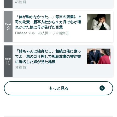
柘植 輝
「体が動かなかった…」毎日の残業に上
司の叱責…新卒入社から１カ月で心が壊
Rank
9
れかけた娘に母が告げた言葉
Finasee マネーの人間ドラマ編集班
「姉ちゃんは独身だし、相続は俺に譲っ
てよ」弟のゴリ押しで相続放棄の誓約書
Rank
10
に署名した姉が見た地獄
柘植 輝
もっと見る