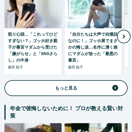
怒り心頭…「これってひど
「自分たちは大声で自慢話
すぎない？」ゴッホ好き親
なのに！」ゴッホ展でまさ
1
子が暴言マダムから受けた
かの悔し涙…名作に湧く娘
「嫌がらせ」と「SNSさら
にマダムが放った「最悪の
し」の中身
暴言」
森
森田 聡子
森田 聡子
もっと見る
年金で後悔しないために！ プロが教える賢い対
策