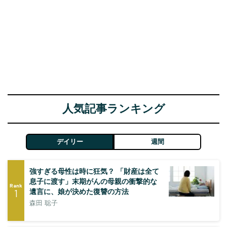
人気記事ランキング
デイリー
週間
強すぎる母性は時に狂気？ 「財産は全て
息子に渡す」末期がんの母親の衝撃的な
Rank
1
遺言に、娘が決めた復讐の方法
森田 聡子