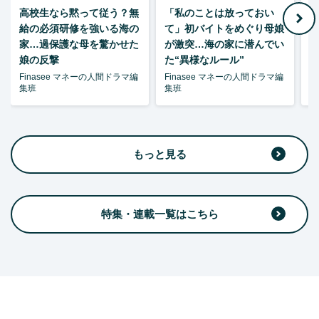
高校生なら黙って従う？無
「私のことは放っておい
父
給の必須研修を強いる海の
て」初バイトをめぐり母娘
家…過保護な母を驚かせた
が激突…海の家に潜んでい
娘の反撃
た“異様なルール”
Finasee マネーの人間ドラマ編
Finasee マネーの人間ドラマ編
F
集班
集班
集
もっと見る
特集・連載一覧はこちら