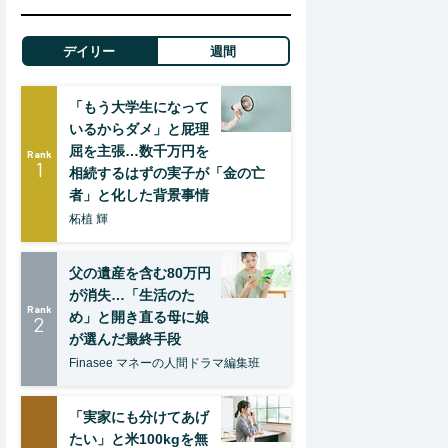
デイリー
週間
「もう大学生になって
いるからダメ」と屁理
屈を主張…数千万円を
Rank
1
相続するはずの実子が「金の亡
者」と化した背景事情
柘植 輝
父の遺産を含む80万円
が消失…「生活のた
Rank
め」と開き直る母に娘
2
が選んだ最終手段
Finasee マネーの人間ドラマ編集班
「実家にも分けてあげ
たい」と米100kgを無