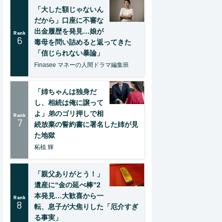
「大した額じゃないん
だから」口座に不審な
出金履歴を発見…娘が
Rank
6
毒母を問い詰めると返ってきた
「信じられない暴論」
Finasee マネーの人間ドラマ編集班
「姉ちゃんは独身だ
し、相続は俺に譲って
よ」弟のゴリ押しで相
Rank
7
続放棄の誓約書に署名した姉が見
た地獄
柘植 輝
「親父ありがとう！」
遺産に“金の延べ棒”2
本発見…大歓喜から一
Rank
8
転、息子が大焦りした「厄介すぎ
る事実」