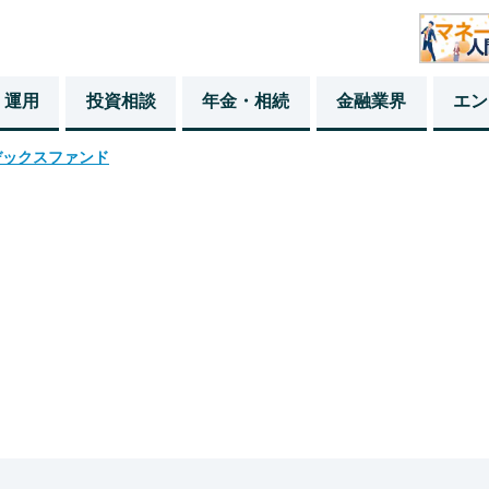
・運用
投資相談
年金・相続
金融業界
エン
デックスファンド