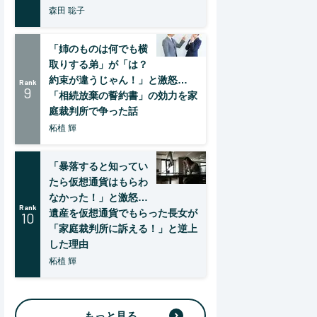
森田 聡子
「姉のものは何でも横
取りする弟」が「は？
約束が違うじゃん！」と激怒…
Rank
9
「相続放棄の誓約書」の効力を家
庭裁判所で争った話
柘植 輝
「暴落すると知ってい
たら仮想通貨はもらわ
なかった！」と激怒…
Rank
遺産を仮想通貨でもらった長女が
10
「家庭裁判所に訴える！」と逆上
した理由
柘植 輝
もっと見る