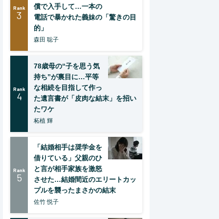
償で入手して…一本の
Rank
3
電話で暴かれた義妹の「驚きの目
的」
森田 聡子
78歳母の“子を思う気
持ち”が裏目に…平等
な相続を目指して作っ
Rank
4
た遺言書が「皮肉な結末」を招い
たワケ
柘植 輝
「結婚相手は奨学金を
借りている」父親のひ
と言が相手家族を激怒
Rank
5
させた…結婚間近のエリートカッ
プルを襲ったまさかの結末
佐竹 悦子