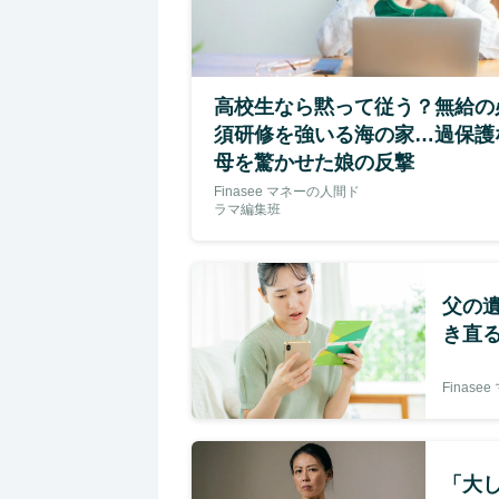
高校生なら黙って従う？無給の
須研修を強いる海の家…過保護
母を驚かせた娘の反撃
Finasee マネーの人間ド
ラマ編集班
父の
き直
Finas
「大