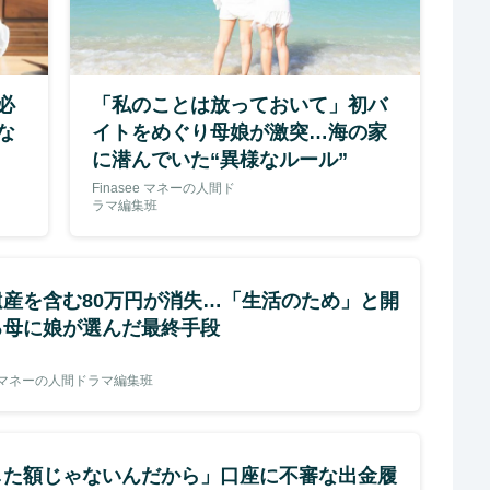
必
「私のことは放っておいて」初バ
な
イトをめぐり母娘が激突…海の家
に潜んでいた“異様なルール”
Finasee マネーの人間ド
ラマ編集班
遺産を含む80万円が消失…「生活のため」と開
る母に娘が選んだ最終手段
ee マネーの人間ドラマ編集班
した額じゃないんだから」口座に不審な出金履