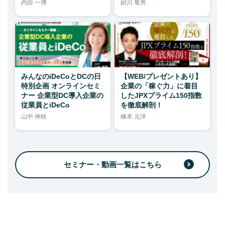
内田 一博
絹川 竜男
みんなのiDeCoとDCの日
【WEB/プレゼントあり】
特別企画 オンラインセミ
企業の「稼ぐ力」に着目
ナー 企業型DC導入企業の
したJPXプライム150指数
従業員とiDeCo
を徹底解剖！
山中 伸枝
橋本 元洋
セミナー・動画一覧はこちら