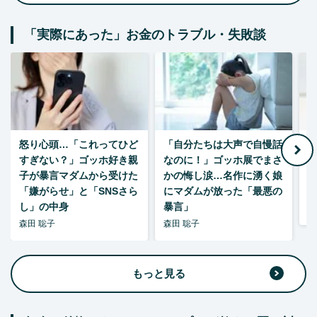
「実際にあった」お金のトラブル・失敗談
怒り心頭…「これってひど
「自分たちは大声で自慢話
すぎない？」ゴッホ好き親
なのに！」ゴッホ展でまさ
1
子が暴言マダムから受けた
かの悔し涙…名作に湧く娘
「嫌がらせ」と「SNSさら
にマダムが放った「最悪の
し」の中身
暴言」
森
森田 聡子
森田 聡子
もっと見る