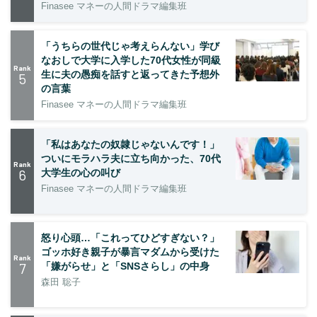
Finasee マネーの人間ドラマ編集班
「うちらの世代じゃ考えらんない」学び
なおしで大学に入学した70代女性が同級
Rank
生に夫の愚痴を話すと返ってきた予想外
5
の言葉
Finasee マネーの人間ドラマ編集班
「私はあなたの奴隷じゃないんです！」
ついにモラハラ夫に立ち向かった、70代
Rank
6
大学生の心の叫び
Finasee マネーの人間ドラマ編集班
怒り心頭…「これってひどすぎない？」
ゴッホ好き親子が暴言マダムから受けた
Rank
7
「嫌がらせ」と「SNSさらし」の中身
森田 聡子