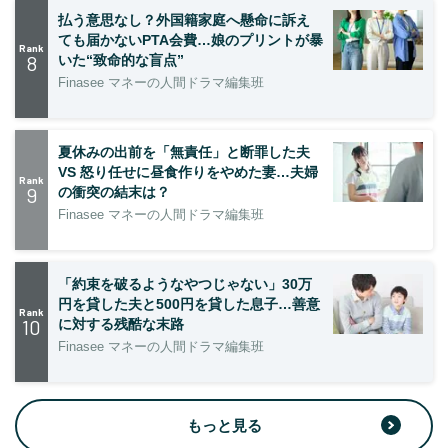
払う意思なし？外国籍家庭へ懸命に訴え
ても届かないPTA会費…娘のプリントが暴
Rank
8
いた“致命的な盲点”
Finasee マネーの人間ドラマ編集班
夏休みの出前を「無責任」と断罪した夫
VS 怒り任せに昼食作りをやめた妻…夫婦
Rank
9
の衝突の結末は？
Finasee マネーの人間ドラマ編集班
「約束を破るようなやつじゃない」30万
円を貸した夫と500円を貸した息子…善意
Rank
10
に対する残酷な末路
Finasee マネーの人間ドラマ編集班
もっと見る