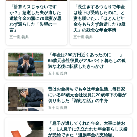
「計算ミスじゃないです
「長生きするつもりで年金
か？」急逝した夫が遺した
は繰下げ受給したのに」と
遺族年金の額に70歳妻が思
妻も嘆いた…「ほとんど年
わず漏らした「失望の一
金をもらえず急逝した70歳
言」
夫」の残念な年金事情
五十嵐 義典
五十嵐 義典
「年金は290万円近くあったのに……」
65歳元会社役員がアルバイト暮らしの孤
独な老後に転落したきっかけ
五十嵐 義典
昔はお金持ちでも今は年金生活…毎日家
にいる65歳元会社役員に20歳年下の妻が
切り出した「深刻な話」の中身
五十嵐 義典
「息子が遺してくれた年金、大事に使お
う」1人息子に先立たれた年金暮らし夫婦
が受給できた「遺族年金の支給額」