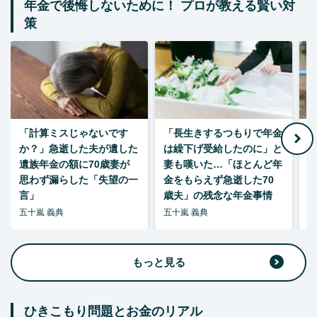
年金で後悔しないために！ プロが教える賢い対
策
「計算ミスじゃないです
「長生きするつもりで年金
「
か？」急逝した夫が遺した
は繰下げ受給したのに」と
た
遺族年金の額に70歳妻が
妻も嘆いた…「ほとんど年
思わず漏らした「失望の一
金をもらえず急逝した70
言」
歳夫」の残念な年金事情
五十嵐 義典
五十嵐 義典
五
もっと見る
ひきこもり問題とお金のリアル