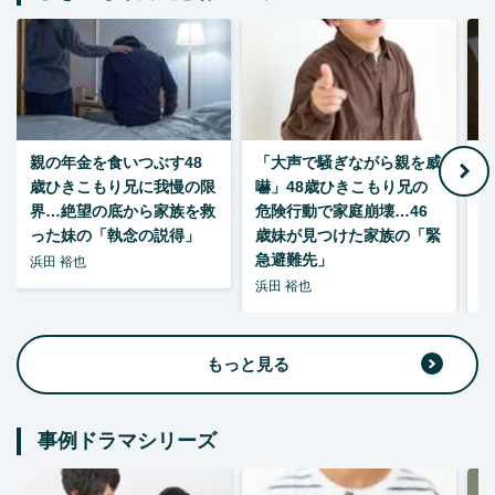
親の年金を食いつぶす48
「大声で騒ぎながら親を威
歳ひきこもり兄に我慢の限
嚇」48歳ひきこもり兄の
い
界…絶望の底から家族を救
危険行動で家庭崩壊…46
った妹の「執念の説得」
歳妹が見つけた家族の「緊
急避難先」
浜田 裕也
浜田 裕也
浜
もっと見る
事例ドラマシリーズ