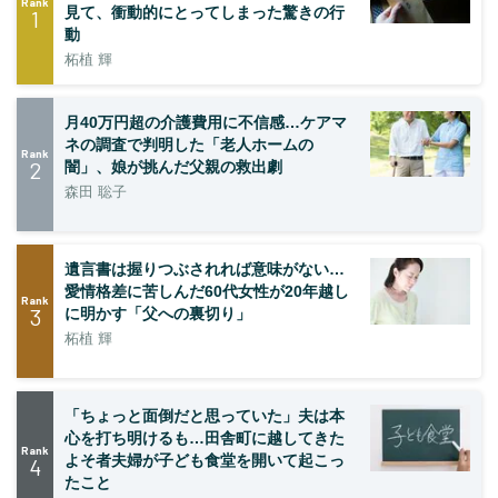
Rank
見て、衝動的にとってしまった驚きの行
1
動
柘植 輝
月40万円超の介護費用に不信感…ケアマ
ネの調査で判明した「老人ホームの
Rank
2
闇」、娘が挑んだ父親の救出劇
森田 聡子
遺言書は握りつぶされれば意味がない…
愛情格差に苦しんだ60代女性が20年越し
Rank
3
に明かす「父への裏切り」
柘植 輝
「ちょっと面倒だと思っていた」夫は本
心を打ち明けるも…田舎町に越してきた
Rank
よそ者夫婦が子ども食堂を開いて起こっ
4
たこと