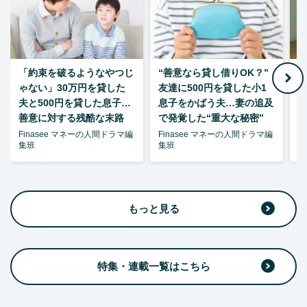
「約束を破るようなやつじ
“善意なら貸し借りOK？”
ゃない」30万円を貸した
友達に500円を貸した小1
夫と500円を貸した息子…
息子をかばう夫…妻の追及
P
善意に対する残酷な末路
で発覚した“重大な秘密”
暴
Finasee マネーの人間ドラマ編
Finasee マネーの人間ドラマ編
F
集班
集班
集
もっと見る
特集・連載一覧はこちら