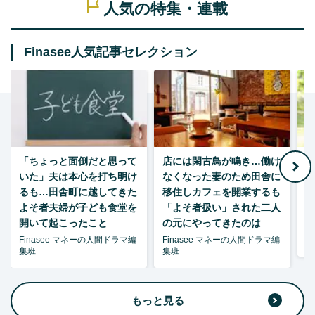
人気の特集・連載
Finasee人気記事セレクション
「ちょっと面倒だと思って
店には閑古鳥が鳴き…働け
月
いた」夫は本心を打ち明け
なくなった妻のため田舎に
るも…田舎町に越してきた
移住しカフェを開業するも
よそ者夫婦が子ども食堂を
「よそ者扱い」された二人
開いて起こったこと
の元にやってきたのは
Finasee マネーの人間ドラマ編
Finasee マネーの人間ドラマ編
森
集班
集班
もっと見る