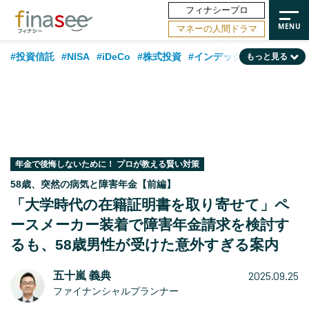
フィナシープロ
マネーの人間ドラマ
#投資信託
#NISA
#iDeCo
#株式投資
#インデックスファンド
もっと見る
#相談事例
#相続・贈与
#FP
#新NISA
#積立投資
#30代
#ランキング
#日本株
#公的年金
#40代
#トレンド
#フィナンシャル・ウェルビーイング
#企業型DC
#退職金
#50代
#老後
#データ・調査
#金融用語解説
#話題の企業
#国内株式型
年金で後悔しないために！ プロが教える賢い対策
58歳、突然の病気と障害年金【前編】
「大学時代の在籍証明書を取り寄せて」ペ
ースメーカー装着で障害年金請求を検討す
るも、58歳男性が受けた意外すぎる案内
2025.09.25
五十嵐 義典
ファイナンシャルプランナー