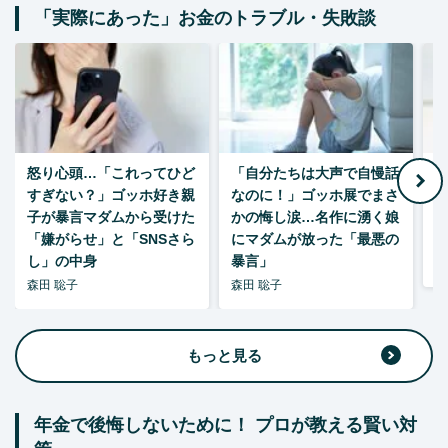
「実際にあった」お金のトラブル・失敗談
怒り心頭…「これってひど
「自分たちは大声で自慢話
すぎない？」ゴッホ好き親
なのに！」ゴッホ展でまさ
1
子が暴言マダムから受けた
かの悔し涙…名作に湧く娘
「嫌がらせ」と「SNSさら
にマダムが放った「最悪の
し」の中身
暴言」
森
森田 聡子
森田 聡子
もっと見る
年金で後悔しないために！ プロが教える賢い対