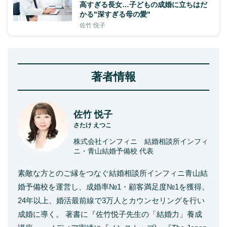
高すぎる長女…子どもの成婚に立ちはだ
かる"深すぎる母の愛"
佐竹 悦子
著者情報
佐竹 悦子
さたけ えつこ
株式会社インフィニ 結婚相談所インフィ
ニ・青山結婚予備校 代表
素敵な方とのご縁をつなぐ結婚相談所インフィニ青山結
婚予備校を運営し、成婚率№1・顧客満足度№1を獲得。
24年以上、婚活最前線で3万人とカウンセリングを行い
成婚に導く。 著書に『佐竹悦子先生の「結婚力」養成