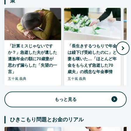
策
「計算ミスじゃないです
「長生きするつもりで年金
「
か？」急逝した夫が遺した
は繰下げ受給したのに」と
た
遺族年金の額に70歳妻が
妻も嘆いた…「ほとんど年
思わず漏らした「失望の一
金をもらえず急逝した70
言」
歳夫」の残念な年金事情
五十嵐 義典
五十嵐 義典
五
もっと見る
ひきこもり問題とお金のリアル