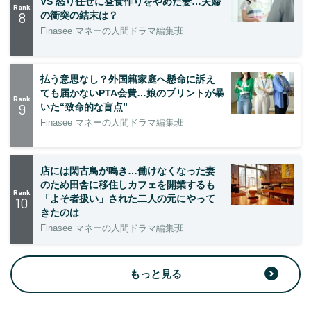
VS 怒り任せに昼食作りをやめた妻…夫婦
Rank
8
の衝突の結末は？
Finasee マネーの人間ドラマ編集班
払う意思なし？外国籍家庭へ懸命に訴え
ても届かないPTA会費…娘のプリントが暴
Rank
9
いた“致命的な盲点”
Finasee マネーの人間ドラマ編集班
店には閑古鳥が鳴き…働けなくなった妻
のため田舎に移住しカフェを開業するも
Rank
「よそ者扱い」された二人の元にやって
10
きたのは
Finasee マネーの人間ドラマ編集班
もっと見る