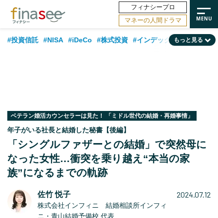
フィナシープロ
マネーの人間ドラマ
#投資信託
#NISA
#iDeCo
#株式投資
#インデックスファンド
もっと見る
#相談事例
#相続・贈与
#FP
#新NISA
#ランキング
#日本株
#積立投資
#トレンド
#30代
#公的年金
#40代
#50代
#フィナンシャル・ウェルビーイング
#老後
#金融用語解説
#データ・調査
#資産運用業界
#海外事情
#国内株式型
#60代
ベテラン婚活カウンセラーは見た！ 「ミドル世代の結婚・再婚事情」
年子がいる社長と結婚した秘書【後編】
「シングルファザーとの結婚」で突然母に
なった女性…衝突を乗り越え“本当の家
族”になるまでの軌跡
2024.07.12
佐竹 悦子
株式会社インフィニ 結婚相談所インフィ
ニ・青山結婚予備校 代表