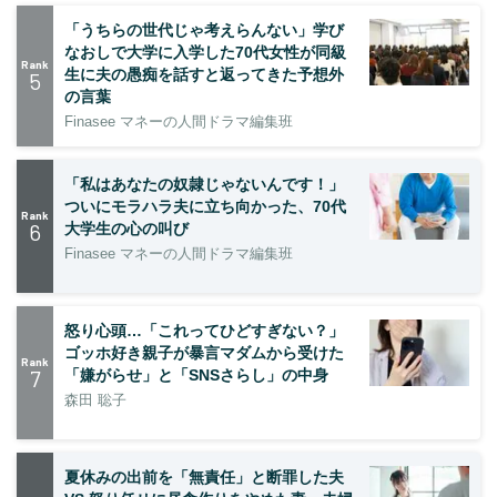
「うちらの世代じゃ考えらんない」学び
なおしで大学に入学した70代女性が同級
Rank
生に夫の愚痴を話すと返ってきた予想外
5
の言葉
Finasee マネーの人間ドラマ編集班
「私はあなたの奴隷じゃないんです！」
ついにモラハラ夫に立ち向かった、70代
Rank
6
大学生の心の叫び
Finasee マネーの人間ドラマ編集班
怒り心頭…「これってひどすぎない？」
ゴッホ好き親子が暴言マダムから受けた
Rank
7
「嫌がらせ」と「SNSさらし」の中身
森田 聡子
夏休みの出前を「無責任」と断罪した夫