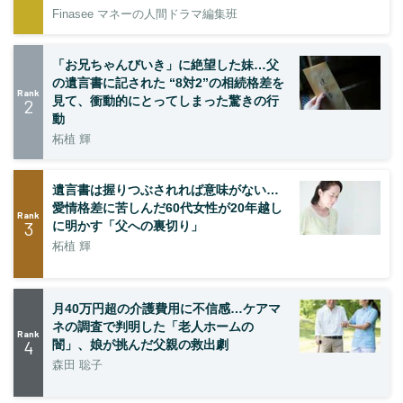
Finasee マネーの人間ドラマ編集班
「お兄ちゃんびいき」に絶望した妹…父
の遺言書に記された “8対2”の相続格差を
Rank
見て、衝動的にとってしまった驚きの行
2
動
柘植 輝
遺言書は握りつぶされれば意味がない…
愛情格差に苦しんだ60代女性が20年越し
Rank
3
に明かす「父への裏切り」
柘植 輝
月40万円超の介護費用に不信感…ケアマ
ネの調査で判明した「老人ホームの
Rank
4
闇」、娘が挑んだ父親の救出劇
森田 聡子