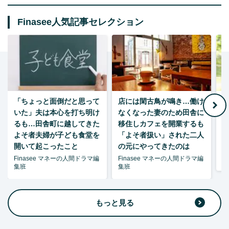
Finasee人気記事セレクション
「ちょっと面倒だと思って
店には閑古鳥が鳴き…働け
月
いた」夫は本心を打ち明け
なくなった妻のため田舎に
るも…田舎町に越してきた
移住しカフェを開業するも
よそ者夫婦が子ども食堂を
「よそ者扱い」された二人
開いて起こったこと
の元にやってきたのは
Finasee マネーの人間ドラマ編
Finasee マネーの人間ドラマ編
森
集班
集班
もっと見る