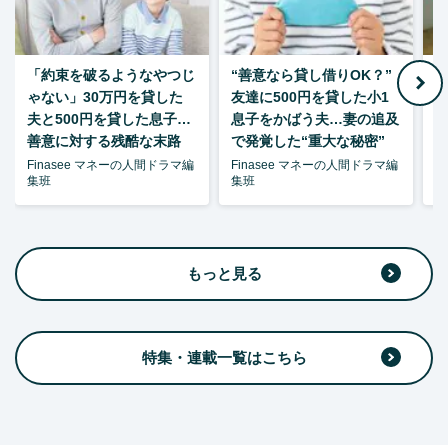
「約束を破るようなやつじ
“善意なら貸し借りOK？”
ゃない」30万円を貸した
友達に500円を貸した小1
夫と500円を貸した息子…
息子をかばう夫…妻の追及
P
善意に対する残酷な末路
で発覚した“重大な秘密”
暴
Finasee マネーの人間ドラマ編
Finasee マネーの人間ドラマ編
F
集班
集班
集
もっと見る
特集・連載一覧はこちら