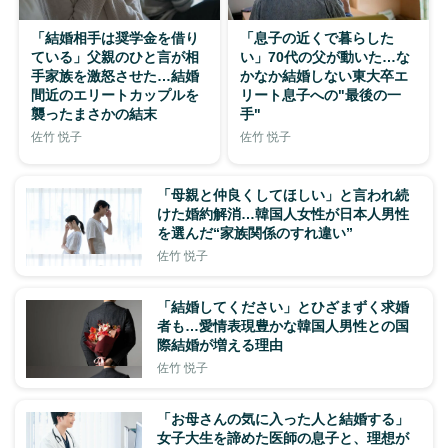
「結婚相手は奨学金を借り
「息子の近くで暮らした
ている」父親のひと言が相
い」70代の父が動いた…な
手家族を激怒させた…結婚
かなか結婚しない東大卒エ
間近のエリートカップルを
リート息子への"最後の一
襲ったまさかの結末
手"
佐竹 悦子
佐竹 悦子
「母親と仲良くしてほしい」と言われ続
けた婚約解消…韓国人女性が日本人男性
を選んだ“家族関係のすれ違い”
佐竹 悦子
「結婚してください」とひざまずく求婚
者も…愛情表現豊かな韓国人男性との国
際結婚が増える理由
佐竹 悦子
「お母さんの気に入った人と結婚する」
女子大生を諦めた医師の息子と、理想が