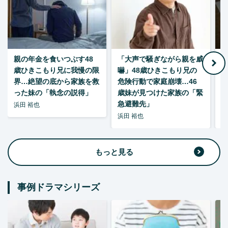
親の年金を食いつぶす48
「大声で騒ぎながら親を威
歳ひきこもり兄に我慢の限
嚇」48歳ひきこもり兄の
い
界…絶望の底から家族を救
危険行動で家庭崩壊…46
った妹の「執念の説得」
歳妹が見つけた家族の「緊
急避難先」
浜田 裕也
浜田 裕也
浜
もっと見る
事例ドラマシリーズ