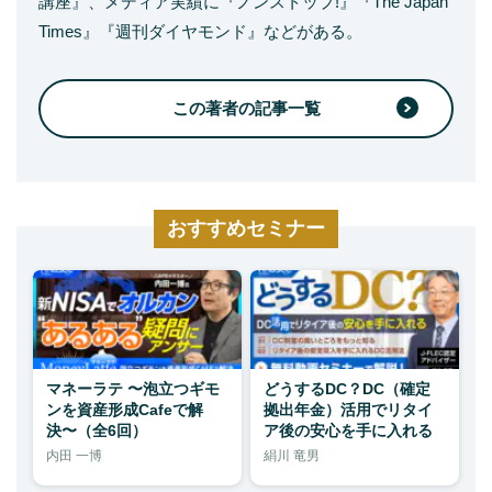
講座』、メディア実績に『ノンストップ!』『The Japan
Times』『週刊ダイヤモンド』などがある。
この著者の記事一覧
おすすめセミナー
マネーラテ 〜泡立つギモ
どうするDC？DC（確定
ンを資産形成Cafeで解
拠出年金）活用でリタイ
決〜（全6回）
ア後の安心を手に入れる
内田 一博
絹川 竜男