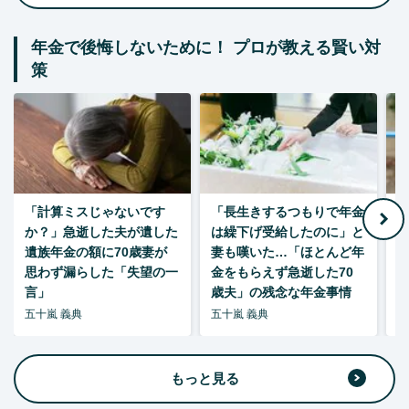
年金で後悔しないために！ プロが教える賢い対
策
「計算ミスじゃないです
「長生きするつもりで年金
「
か？」急逝した夫が遺した
は繰下げ受給したのに」と
た
遺族年金の額に70歳妻が
妻も嘆いた…「ほとんど年
思わず漏らした「失望の一
金をもらえず急逝した70
言」
歳夫」の残念な年金事情
五十嵐 義典
五十嵐 義典
五
もっと見る