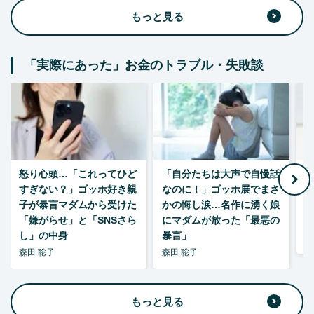
もっと見る
「実際にあった」お金のトラブル・失敗談
怒り心頭…「これってひど
「自分たちは大声で自慢話
すぎない？」ゴッホ好き親
なのに！」ゴッホ展でまさ
1
子が暴言マダムから受けた
かの悔し涙…名作に湧く娘
「嫌がらせ」と「SNSさら
にマダムが放った「最悪の
し」の中身
暴言」
森
森田 聡子
森田 聡子
もっと見る