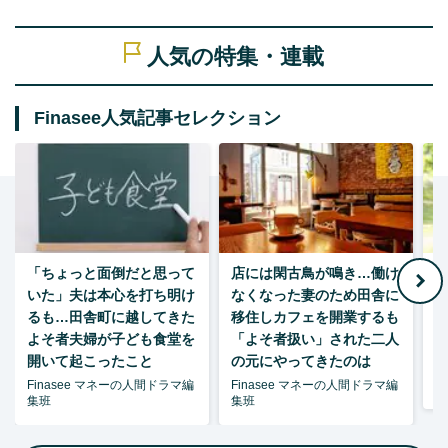
人気の特集・連載
Finasee人気記事セレクション
「ちょっと面倒だと思って
店には閑古鳥が鳴き…働け
月
いた」夫は本心を打ち明け
なくなった妻のため田舎に
るも…田舎町に越してきた
移住しカフェを開業するも
よそ者夫婦が子ども食堂を
「よそ者扱い」された二人
開いて起こったこと
の元にやってきたのは
Finasee マネーの人間ドラマ編
Finasee マネーの人間ドラマ編
森
集班
集班