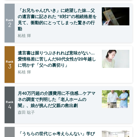
「お兄ちゃんびいき」に絶望した妹…父
の遺言書に記された “8対2”の相続格差を
Rank
見て、衝動的にとってしまった驚きの行
2
動
柘植 輝
遺言書は握りつぶされれば意味がない…
愛情格差に苦しんだ60代女性が20年越し
Rank
3
に明かす「父への裏切り」
柘植 輝
月40万円超の介護費用に不信感…ケアマ
ネの調査で判明した「老人ホームの
Rank
4
闇」、娘が挑んだ父親の救出劇
森田 聡子
「うちらの世代じゃ考えらんない」学び