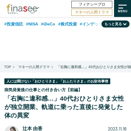
フィナシープロ
マネーの人間ドラマ
#投資信託
#NISA
#iDeCo
#株式投資
#インデックスファンド
もっと見る
#相談事例
#相続・贈与
#FP
#新NISA
#ランキング
#日本株
#積立投資
#トレンド
#30代
#公的年金
#40代
#50代
#フィナンシャル・ウェルビーイング
#老後
#金融用語解説
TOP
マネーの人間ドラマ
「右胸に違和感…」40代おひとりさま女性が
#データ・調査
#資産運用業界
#海外事情
#国内株式型
#60代
人には聞けない「おひとりさま」「おふたりさま」のお財布事情
病気発覚後の仕事との付き合い方【前編】
「右胸に違和感…」40代おひとりさま女性
が独立開業、軌道に乗った直後に発覚した
体の異変
2023.11.16
辻本 由香