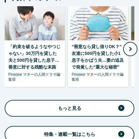
「約束を破るようなやつじ
“善意なら貸し借りOK？”
ゃない」30万円を貸した
友達に500円を貸した小1
夫と500円を貸した息子…
息子をかばう夫…妻の追及
P
善意に対する残酷な末路
で発覚した“重大な秘密”
暴
Finasee マネーの人間ドラマ編
Finasee マネーの人間ドラマ編
F
集班
集班
集
もっと見る
特集・連載一覧はこちら