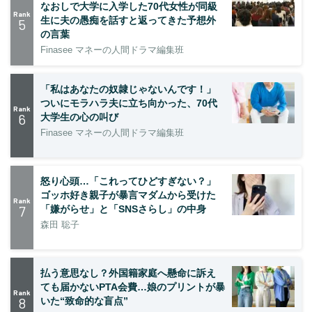
なおしで大学に入学した70代女性が同級
Rank
生に夫の愚痴を話すと返ってきた予想外
5
の言葉
Finasee マネーの人間ドラマ編集班
「私はあなたの奴隷じゃないんです！」
ついにモラハラ夫に立ち向かった、70代
Rank
6
大学生の心の叫び
Finasee マネーの人間ドラマ編集班
怒り心頭…「これってひどすぎない？」
ゴッホ好き親子が暴言マダムから受けた
Rank
7
「嫌がらせ」と「SNSさらし」の中身
森田 聡子
払う意思なし？外国籍家庭へ懸命に訴え
ても届かないPTA会費…娘のプリントが暴
Rank
8
いた“致命的な盲点”