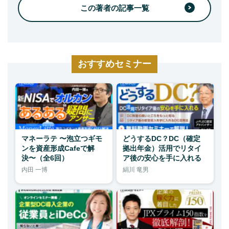
この著者の記事一覧
おすすめセミナー
マネーラテ 〜泡立つギモ
どうするDC？DC（確定
ンを資産形成Cafeで解
拠出年金）活用でリタイ
決〜（全6回）
ア後の安心を手に入れる
内田 一博
絹川 竜男