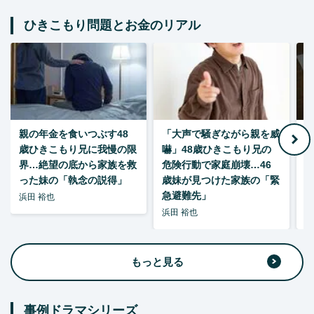
ひきこもり問題とお金のリアル
親の年金を食いつぶす48
「大声で騒ぎながら親を威
歳ひきこもり兄に我慢の限
嚇」48歳ひきこもり兄の
い
界…絶望の底から家族を救
危険行動で家庭崩壊…46
った妹の「執念の説得」
歳妹が見つけた家族の「緊
急避難先」
浜田 裕也
浜田 裕也
浜
もっと見る
事例ドラマシリーズ