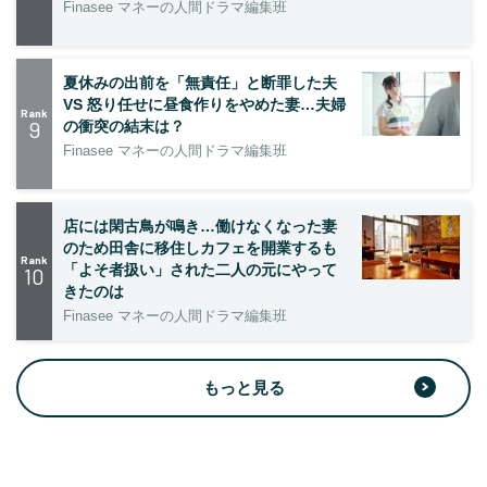
Finasee マネーの人間ドラマ編集班
夏休みの出前を「無責任」と断罪した夫
VS 怒り任せに昼食作りをやめた妻…夫婦
Rank
9
の衝突の結末は？
Finasee マネーの人間ドラマ編集班
店には閑古鳥が鳴き…働けなくなった妻
のため田舎に移住しカフェを開業するも
Rank
「よそ者扱い」された二人の元にやって
10
きたのは
Finasee マネーの人間ドラマ編集班
もっと見る