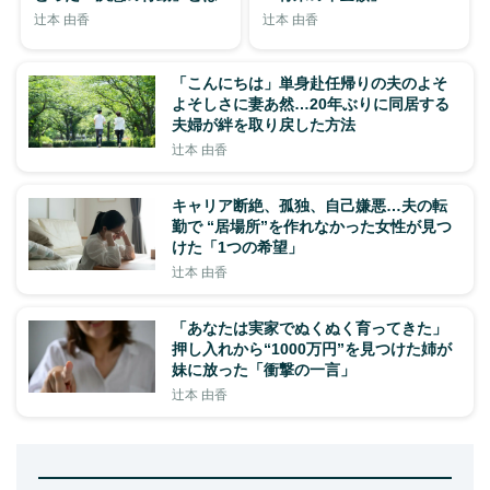
辻本 由香
辻本 由香
「こんにちは」単身赴任帰りの夫のよそ
よそしさに妻あ然…20年ぶりに同居する
夫婦が絆を取り戻した方法
辻本 由香
キャリア断絶、孤独、自己嫌悪…夫の転
勤で “居場所”を作れなかった女性が見つ
けた「1つの希望」
辻本 由香
「あなたは実家でぬくぬく育ってきた」
押し入れから“1000万円”を見つけた姉が
妹に放った「衝撃の一言」
辻本 由香