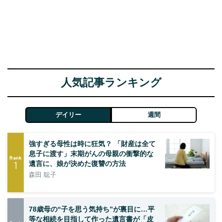
人気記事ランキング
デイリー
週間
強すぎる母性は時に狂気？ 「財産は全て
息子に渡す」末期がんの母親の衝撃的な
Rank
1
遺言に、娘が決めた復讐の方法
森田 聡子
78歳母の“子を思う気持ち”が裏目に…平
等な相続を目指して作った遺言書が「皮