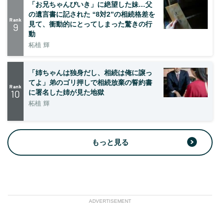
「お兄ちゃんびいき」に絶望した妹…父
の遺言書に記された “8対2”の相続格差を
Rank
見て、衝動的にとってしまった驚きの行
9
動
柘植 輝
「姉ちゃんは独身だし、相続は俺に譲っ
てよ」弟のゴリ押しで相続放棄の誓約書
Rank
10
に署名した姉が見た地獄
柘植 輝
もっと見る
ADVERTISEMENT