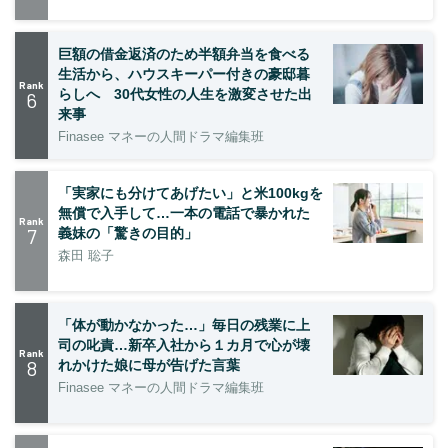
巨額の借金返済のため半額弁当を食べる
生活から、ハウスキーパー付きの豪邸暮
Rank
らしへ 30代女性の人生を激変させた出
6
来事
Finasee マネーの人間ドラマ編集班
「実家にも分けてあげたい」と米100kgを
無償で入手して…一本の電話で暴かれた
Rank
7
義妹の「驚きの目的」
森田 聡子
「体が動かなかった…」毎日の残業に上
司の叱責…新卒入社から１カ月で心が壊
Rank
8
れかけた娘に母が告げた言葉
Finasee マネーの人間ドラマ編集班