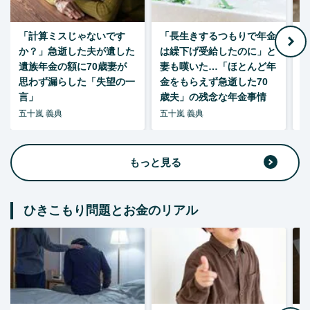
「計算ミスじゃないです
「長生きするつもりで年金
「
か？」急逝した夫が遺した
は繰下げ受給したのに」と
た
遺族年金の額に70歳妻が
妻も嘆いた…「ほとんど年
思わず漏らした「失望の一
金をもらえず急逝した70
言」
歳夫」の残念な年金事情
五十嵐 義典
五十嵐 義典
五
もっと見る
ひきこもり問題とお金のリアル