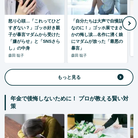
怒り心頭…「これってひど
「自分たちは大声で自慢話
すぎない？」ゴッホ好き親
なのに！」ゴッホ展でまさ
1
子が暴言マダムから受けた
かの悔し涙…名作に湧く娘
「嫌がらせ」と「SNSさら
にマダムが放った「最悪の
し」の中身
暴言」
森
森田 聡子
森田 聡子
もっと見る
年金で後悔しないために！ プロが教える賢い対
策