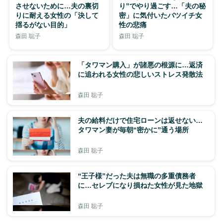
させないために…夫の裏切
り”でやり過ごす…「夫の秘
りに耐える女性の「決して
密」に気付いたバツイチ女
揺るがない目的」
性の悲痛
森田 聡子
森田 聡子
「タワマン購入」が諸悪の根源に…返済
に追われる女性の悲しいストレス発散法
森田 聡子
夫の給料だけで住宅ローンは返せない…
タワマン妻が毎朝“密かに”通う場所
森田 聡子
“王子様”だった夫は無職の多重債務者
に…セレブになり損ねた女性が見た地獄
森田 聡子