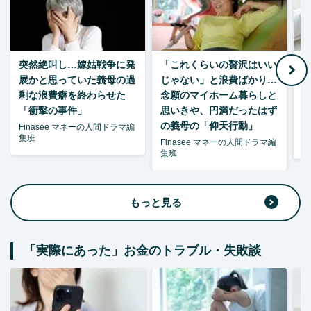
突然絶叫し…嫁姑戦争に発
「これくらいの贅沢はいい
7
展かと思っていた義母の過
じゃない」と浪費ばかり…
剰な浪費癖を終わらせた
念願のマイホーム暮らしと
「衝撃の事件」
思いきや、円満だったはず
の義母の「仰天行動」
Finasee マネーの人間ドラマ編
集班
Finasee マネーの人間ドラマ編
柘
集班
もっと見る
「実際にあった」お金のトラブル・失敗談