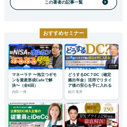
この著者の記事一覧
おすすめセミナー
マネーラテ 〜泡立つギモ
どうするDC？DC（確定
ンを資産形成Cafeで解
拠出年金）活用でリタイ
決〜（全6回）
ア後の安心を手に入れる
内田 一博
絹川 竜男