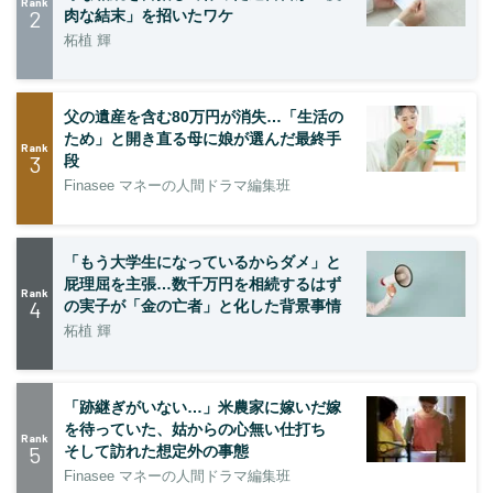
Rank
2
肉な結末」を招いたワケ
柘植 輝
父の遺産を含む80万円が消失…「生活の
ため」と開き直る母に娘が選んだ最終手
Rank
3
段
Finasee マネーの人間ドラマ編集班
「もう大学生になっているからダメ」と
屁理屈を主張…数千万円を相続するはず
Rank
4
の実子が「金の亡者」と化した背景事情
柘植 輝
「跡継ぎがいない…」米農家に嫁いだ嫁
を待っていた、姑からの心無い仕打ち
Rank
5
そして訪れた想定外の事態
Finasee マネーの人間ドラマ編集班