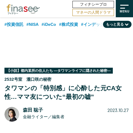
フィナシープロ
マネーの人間ドラマ
#投資信託
#NISA
#iDeCo
#株式投資
#インデックスファンド
もっと見る
#相談事例
#相続・贈与
#FP
#新NISA
#50代
#トレンド
#ランキング
#日本株
#公的年金
#30代
#40代
#フィナンシャル・ウェルビーイング
#金融用語解説
#海外事情
#資産運用業界
#老後
#データ・調査
#60代
#米国株
【小説】都内某所の住人たち ―タワマンライフに隠された秘密―
2532号室 瀧口咲の秘密
#国内株式型
タワマンの「特別感」に心酔した元CA女
性…ママ友についた“最初の嘘”
2023.10.27
森田 聡子
金融ライター／編集者