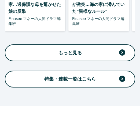
家…過保護な母を驚かせた
が激突…海の家に潜んでい
娘の反撃
た“異様なルール”
Finasee マネーの人間ドラマ編
Finasee マネーの人間ドラマ編
F
集班
集班
集
もっと見る
特集・連載一覧はこちら