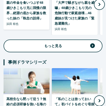
親の年金を食いつぶす48
「大声で騒ぎながら親を威
歳ひきこもり兄に我慢の限
嚇」48歳ひきこもり兄の
い
界…絶望の底から家族を救
危険行動で家庭崩壊…46
った妹の「執念の説得」
歳妹が見つけた家族の「緊
急避難先」
浜田 裕也
浜田 裕也
浜
もっと見る
事例ドラマシリーズ
高校生なら黙って従う？無
「私のことは放っておい
父
給の必須研修を強いる海の
て」初バイトをめぐり母娘