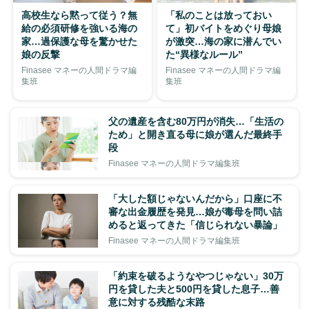
高校生なら黙って従う？無
「私のことは放っておい
給の必須研修を強いる海の
て」初バイトをめぐり母娘
家…過保護な母を驚かせた
が激突…海の家に潜んでい
娘の反撃
た“異様なルール”
Finasee マネーの人間ドラマ編
Finasee マネーの人間ドラマ編
集班
集班
父の遺産を含む80万円が消失…「生活の
ため」と開き直る母に娘が選んだ最終手
段
Finasee マネーの人間ドラマ編集班
「大した額じゃないんだから」口座に不
審な出金履歴を発見…娘が毒母を問い詰
めると返ってきた「信じられない暴論」
Finasee マネーの人間ドラマ編集班
「約束を破るようなやつじゃない」30万
円を貸した夫と500円を貸した息子…善
意に対する残酷な末路