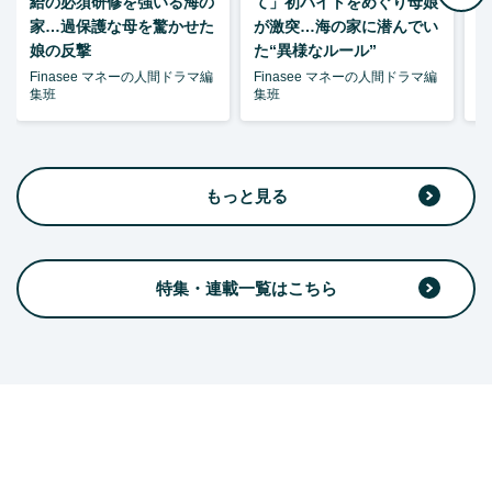
給の必須研修を強いる海の
て」初バイトをめぐり母娘
家…過保護な母を驚かせた
が激突…海の家に潜んでい
娘の反撃
た“異様なルール”
Finasee マネーの人間ドラマ編
Finasee マネーの人間ドラマ編
F
集班
集班
集
もっと見る
特集・連載一覧はこちら