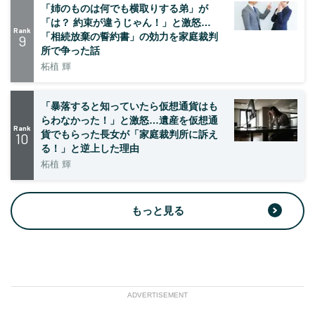
「姉のものは何でも横取りする弟」が
「は？ 約束が違うじゃん！」と激怒…
Rank
「相続放棄の誓約書」の効力を家庭裁判
9
所で争った話
柘植 輝
「暴落すると知っていたら仮想通貨はも
らわなかった！」と激怒…遺産を仮想通
Rank
貨でもらった長女が「家庭裁判所に訴え
10
る！」と逆上した理由
柘植 輝
もっと見る
ADVERTISEMENT