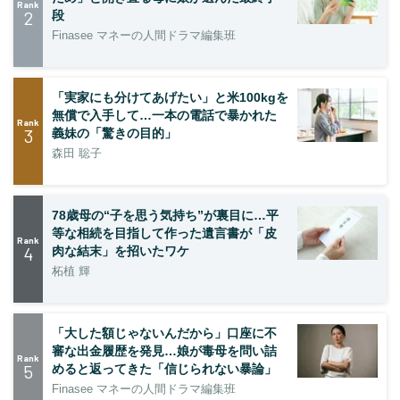
Rank
2
段
Finasee マネーの人間ドラマ編集班
「実家にも分けてあげたい」と米100kgを
無償で入手して…一本の電話で暴かれた
Rank
3
義妹の「驚きの目的」
森田 聡子
78歳母の“子を思う気持ち”が裏目に…平
等な相続を目指して作った遺言書が「皮
Rank
4
肉な結末」を招いたワケ
柘植 輝
「大した額じゃないんだから」口座に不
審な出金履歴を発見…娘が毒母を問い詰
Rank
5
めると返ってきた「信じられない暴論」
Finasee マネーの人間ドラマ編集班