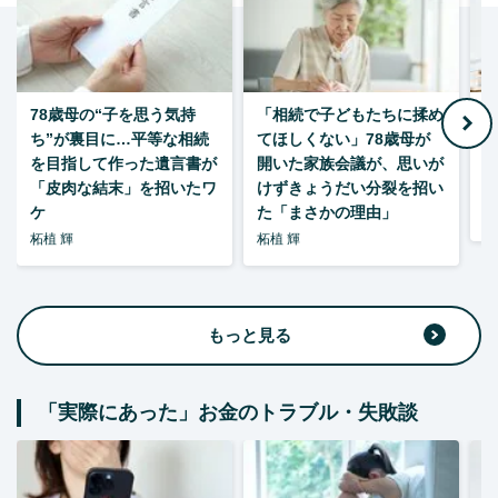
78歳母の“子を思う気持
「相続で子どもたちに揉め
ち”が裏目に…平等な相続
てほしくない」78歳母が
い
を目指して作った遺言書が
開いた家族会議が、思いが
「皮肉な結末」を招いたワ
けずきょうだい分裂を招い
ケ
た「まさかの理由」
森
柘植 輝
柘植 輝
もっと見る
「実際にあった」お金のトラブル・失敗談