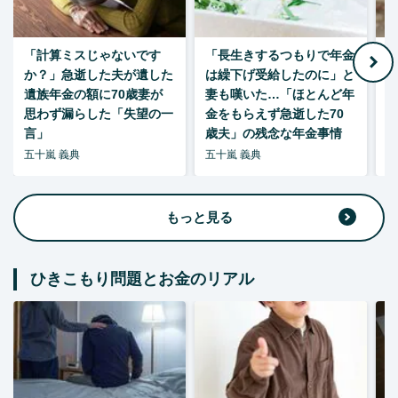
「計算ミスじゃないです
「長生きするつもりで年金
「
か？」急逝した夫が遺した
は繰下げ受給したのに」と
た
遺族年金の額に70歳妻が
妻も嘆いた…「ほとんど年
思わず漏らした「失望の一
金をもらえず急逝した70
言」
歳夫」の残念な年金事情
五十嵐 義典
五十嵐 義典
五
もっと見る
ひきこもり問題とお金のリアル