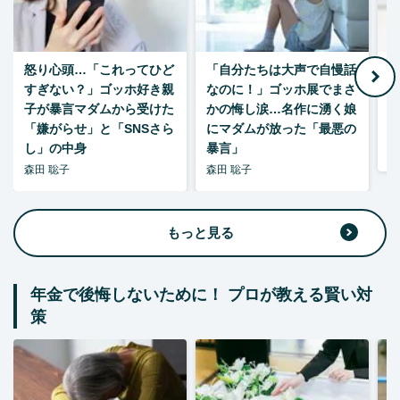
怒り心頭…「これってひど
「自分たちは大声で自慢話
すぎない？」ゴッホ好き親
なのに！」ゴッホ展でまさ
1
子が暴言マダムから受けた
かの悔し涙…名作に湧く娘
「嫌がらせ」と「SNSさら
にマダムが放った「最悪の
し」の中身
暴言」
森
森田 聡子
森田 聡子
もっと見る
年金で後悔しないために！ プロが教える賢い対
策