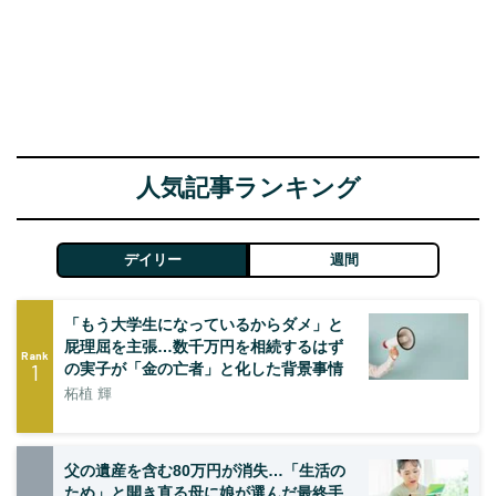
人気記事ランキング
デイリー
週間
「もう大学生になっているからダメ」と
屁理屈を主張…数千万円を相続するはず
Rank
1
の実子が「金の亡者」と化した背景事情
柘植 輝
父の遺産を含む80万円が消失…「生活の
ため」と開き直る母に娘が選んだ最終手