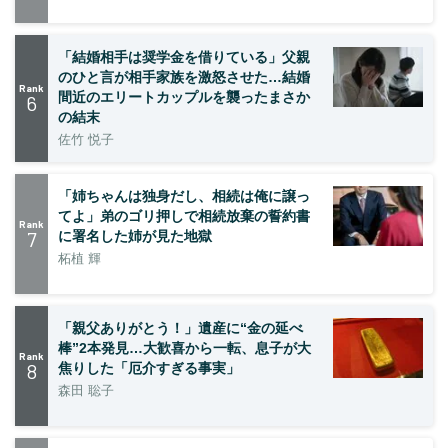
「結婚相手は奨学金を借りている」父親
のひと言が相手家族を激怒させた…結婚
Rank
間近のエリートカップルを襲ったまさか
6
の結末
佐竹 悦子
「姉ちゃんは独身だし、相続は俺に譲っ
てよ」弟のゴリ押しで相続放棄の誓約書
Rank
7
に署名した姉が見た地獄
柘植 輝
「親父ありがとう！」遺産に“金の延べ
棒”2本発見…大歓喜から一転、息子が大
Rank
8
焦りした「厄介すぎる事実」
森田 聡子