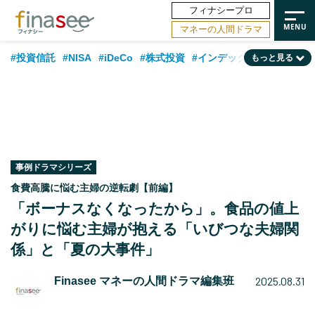
フィナシープロ
マネーの人間ドラマ
#投資信託
#NISA
#iDeCo
#株式投資
#インデックスファンド
もっと見る
#相談事例
#相続・贈与
#FP
#新NISA
#ランキング
#トレンド
#日本株
#公的年金
#30代
#40代
#50代
#金融用語解説
#資産運用業界
#老後
#海外事情
#積立投資
#フィナンシャル・ウェルビーイング
#データ・調査
#国内株式型
事例ドラマシリーズ
食費高騰に悩む主婦の逆転劇【前編】
#60代
「ボーナスなくなったから」。食品の値上
がりに悩む主婦が抱える「いびつな夫婦関
係」と「夏の大事件」
2025.08.31
Finasee マネーの人間ドラマ編集班