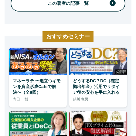
この著者の記事一覧
おすすめセミナー
マネーラテ 〜泡立つギモ
どうするDC？DC（確定
ンを資産形成Cafeで解
拠出年金）活用でリタイ
決〜（全6回）
ア後の安心を手に入れる
内田 一博
絹川 竜男