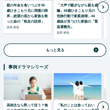
親の年金を食いつぶす48
「大声で騒ぎながら親を威
歳ひきこもり兄に我慢の限
嚇」48歳ひきこもり兄の
い
界…絶望の底から家族を救
危険行動で家庭崩壊…46
った妹の「執念の説得」
歳妹が見つけた家族の「緊
急避難先」
浜田 裕也
浜田 裕也
浜
もっと見る
事例ドラマシリーズ
高校生なら黙って従う？無
「私のことは放っておい
父