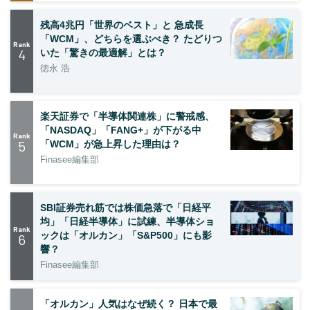
残高4兆円「世界のベスト」と 急成長
「WCM」、どちらを選ぶべき？ たどりつ
Rank
4
いた「驚きの最適解」とは？
徳永 浩
楽天証券で「半導体関連株」に警戒感、
「NASDAQ」「FANG+」が下がる中
Rank
5
「WCM」が急上昇した理由は？
Finasee編集部
SBI証券売れ筋では株価急落で「日経平
均」「日経半導体」に試練、半導体ショ
Rank
ックは「オルカン」「S&P500」にも影
6
響？
Finasee編集部
「オルカン」人気はなぜ続く？ 日本で最