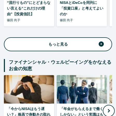
“流行りもの”にとどまらな
NISAとiDeCoを同列に
い言える“これだけの理
「投資口座」と考えてよい
由”【投資信託】
のか
篠田 尚子
篠田 尚子
篠
もっと見る
ファイナンシャル・ウェルビーイングをかなえる
お金の知恵
「今からNISAはもう遅
「年金がもらえるまで働く
老
い？」株高で身動きの取れ
しかない」という常識はも