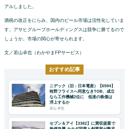
アルしました。
酒税の改正をにらみ、国内のビール市場は活性化していま
す。アサヒグループホールディングスは競争に勝てるので
しょうか。市場の関心が寄せられます。
文／若山卓也（わかやまFPサービス）
おすすめ記事
ニデック（旧：日本電産）【6594】
牧野フライスへ同意なきTOB、成立
なら工作機械2位に 低迷の株価は
浮上するか
若山 卓也
セブン＆アイ【3382】に買収提案で
株価急騰 カナダ同業と創業家が数兆