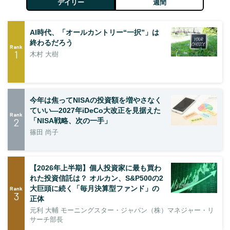
デイリー
週間
AI時代、「オールカントリー“一択”」は
終わるだろう
Rank
1
木村 大樹
今年は焦ってNISAの投資額を増やさなく
ていい―2027年iDeCo大改正を見据えた
Rank
2
「NISA戦略、次の一手」
篠田 尚子
【2026年上半期】個人投資家に最も買わ
れた投資信託は？ オルカン、S&P500の2
大巨頭に続く「毎月決算型ファンド」の
Rank
3
正体
元利 大輔 モーニングスター・ジャパン（株）マネジャー・リ
サーチ部長