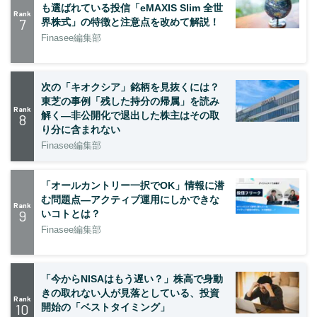
も選ばれている投信「eMAXIS Slim 全世
Rank
7
界株式」の特徴と注意点を改めて解説！
Finasee編集部
次の「キオクシア」銘柄を見抜くには？
東芝の事例「残した持分の帰属」を読み
Rank
解く—非公開化で退出した株主はその取
8
り分に含まれない
Finasee編集部
「オールカントリー一択でOK」情報に潜
む問題点―アクティブ運用にしかできな
Rank
9
いコトとは？
Finasee編集部
「今からNISAはもう遅い？」株高で身動
きの取れない人が見落としている、投資
Rank
10
開始の「ベストタイミング」