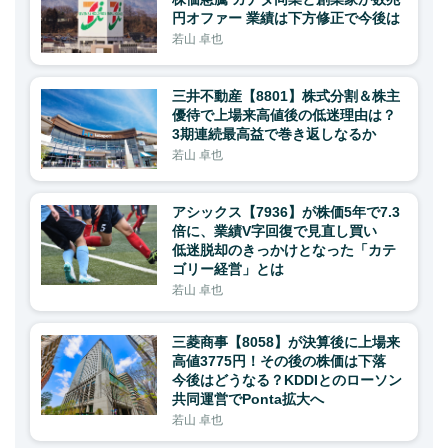
円オファー 業績は下方修正で今後は
若山 卓也
三井不動産【8801】株式分割＆株主
優待で上場来高値後の低迷理由は？
3期連続最高益で巻き返しなるか
若山 卓也
アシックス【7936】が株価5年で7.3
倍に、業績V字回復で見直し買い
低迷脱却のきっかけとなった「カテ
ゴリー経営」とは
若山 卓也
三菱商事【8058】が決算後に上場来
高値3775円！その後の株価は下落
今後はどうなる？KDDIとのローソン
共同運営でPonta拡大へ
若山 卓也