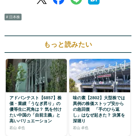
# 日本株
もっと読みたい
アドバンテスト【6857】株
味の素【2802】大型株では
価・業績「うなぎ昇り」の
異例の株価ストップ安から
優等生に死角は？ 気を付け
の急回復 「手のひら返
たい中国の「自前主義」と
し」はなぜ起きた？ 決算を
高いバリュエーション
深堀り
若山 卓也
若山 卓也