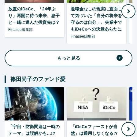
放置のiDeCo、「24年ぶ
退職金なしの現実に直面し
り」再開に待つ未来、息子
て気づいた「自分の将来を
と一緒に選んだ投資先は？
守るのは自分」、失業中で
た
もiDeCoへの決意あらたに
Finasee編集部
Finasee編集部
F
もっと見る
篠田尚子のファンド愛
「宇宙・防衛関連は一時の
「iDeCoファーストが当
【
テーマ」は誤解かも…!?
然」は通用しなくなる!?