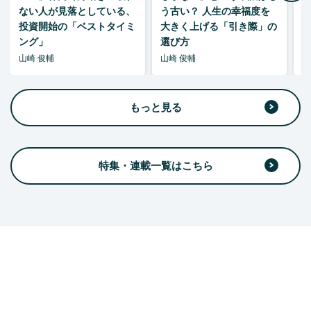
ない人が見落としている、
う古い？ 人生の幸福度を
投資開始の「ベストタイミ
大きく上げる「引き際」の
ング」
選び方
山崎 俊輔
山崎 俊輔
山
もっと見る
特集・連載一覧はこちら