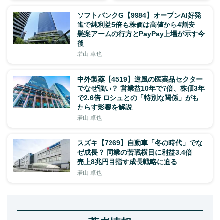
ソフトバンクG【9984】オープンAI好発
進で純利益5倍も株価は高値から4割安
懸案アームの行方とPayPay上場が示す今
後
若山 卓也
中外製薬【4519】逆風の医薬品セクター
でなぜ強い？ 営業益10年で7倍、株価3年
で2.6倍 ロシュとの「特別な関係」がも
たらす影響を解説
若山 卓也
スズキ【7269】自動車「冬の時代」でな
ぜ成長？ 同業の苦戦横目に利益3.4倍
売上8兆円目指す成長戦略に迫る
若山 卓也