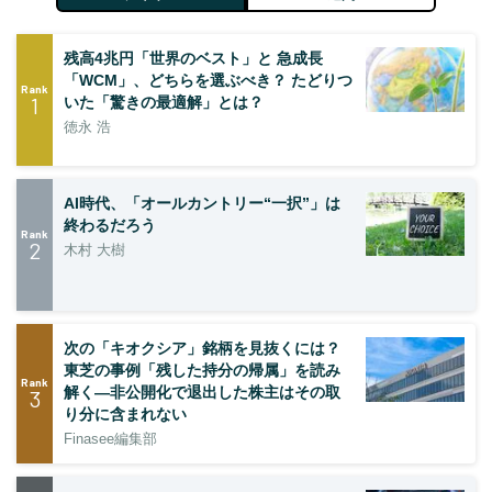
残高4兆円「世界のベスト」と 急成長
「WCM」、どちらを選ぶべき？ たどりつ
Rank
1
いた「驚きの最適解」とは？
徳永 浩
AI時代、「オールカントリー“一択”」は
終わるだろう
Rank
2
木村 大樹
次の「キオクシア」銘柄を見抜くには？
東芝の事例「残した持分の帰属」を読み
Rank
解く—非公開化で退出した株主はその取
3
り分に含まれない
Finasee編集部