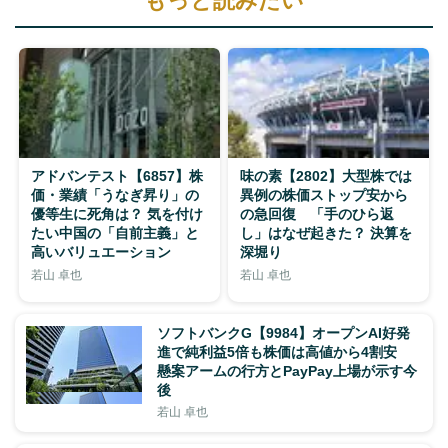
もっと読みたい
アドバンテスト【6857】株
味の素【2802】大型株では
価・業績「うなぎ昇り」の
異例の株価ストップ安から
優等生に死角は？ 気を付け
の急回復 「手のひら返
たい中国の「自前主義」と
し」はなぜ起きた？ 決算を
高いバリュエーション
深堀り
若山 卓也
若山 卓也
ソフトバンクG【9984】オープンAI好発
進で純利益5倍も株価は高値から4割安
懸案アームの行方とPayPay上場が示す今
後
若山 卓也