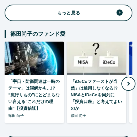
もっと見る
篠田尚子のファンド愛
「宇宙・防衛関連は一時の
「iDeCoファーストが当
【
テーマ」は誤解かも…!?
然」は通用しなくなる!?
“流行りもの”にとどまらな
NISAとiDeCoを同列に
い言える“これだけの理
「投資口座」と考えてよい
由”【投資信託】
のか
篠田 尚子
篠田 尚子
篠