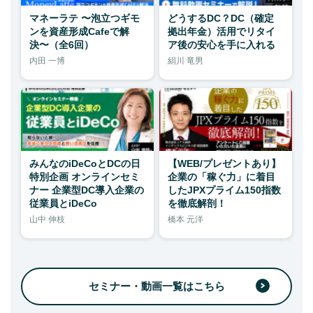
マネーラテ 〜泡立つギモ
どうするDC？DC（確定
ンを資産形成Cafeで解
拠出年金）活用でリタイ
決〜（全6回）
ア後の安心を手に入れる
内田 一博
絹川 竜男
みんなのiDeCoとDCの日
【WEB/プレゼントあり】
特別企画 オンラインセミ
企業の「稼ぐ力」に着目
ナー 企業型DC導入企業の
したJPXプライム150指数
従業員とiDeCo
を徹底解剖！
山中 伸枝
橋本 元洋
セミナー・動画一覧はこちら