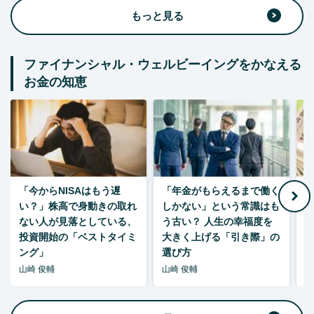
もっと見る
ファイナンシャル・ウェルビーイングをかなえる
お金の知恵
「今からNISAはもう遅
「年金がもらえるまで働く
老
い？」株高で身動きの取れ
しかない」という常識はも
ない人が見落としている、
う古い？ 人生の幸福度を
投資開始の「ベストタイミ
大きく上げる「引き際」の
ング」
選び方
山崎 俊輔
山崎 俊輔
山