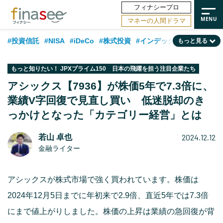
フィナシープロ
マネーの人間ドラマ
#投資信託
#NISA
#iDeCo
#株式投資
#インデックスファンド
もっと見る
#相談事例
#相続・贈与
#FP
#新NISA
#ランキング
#日本株
もっと知りたい！ JPXプライム150 日本の飛躍を担う注目企業たち
#積立投資
#トレンド
#30代
#公的年金
#40代
#50代
アシックス【7936】が株価5年で7.3倍に、
業績V字回復で見直し買い 低迷脱却のき
#フィナンシャル・ウェルビーイング
#老後
#金融用語解説
っかけとなった「カテゴリー経営」とは
#データ・調査
#資産運用業界
#海外事情
#国内株式型
#60代
2024.12.12
若山 卓也
金融ライター
アシックスが株式市場で強く買われています。株価は
2024年12月5日までに年初来で2.9倍、直近5年では7.3倍
にまで値上がりしました。株価の上昇は業績の急回復が背