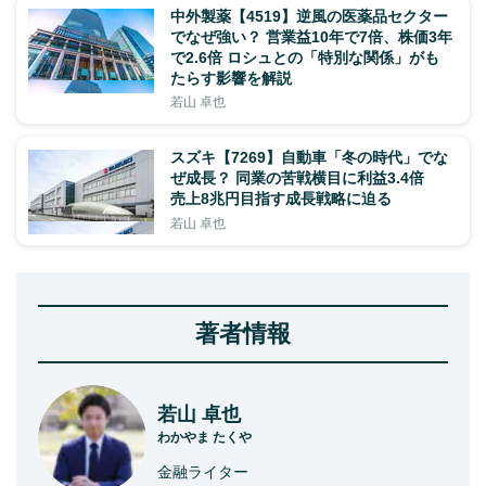
中外製薬【4519】逆風の医薬品セクター
でなぜ強い？ 営業益10年で7倍、株価3年
で2.6倍 ロシュとの「特別な関係」がも
たらす影響を解説
若山 卓也
スズキ【7269】自動車「冬の時代」でな
ぜ成長？ 同業の苦戦横目に利益3.4倍
売上8兆円目指す成長戦略に迫る
若山 卓也
著者情報
若山 卓也
わかやま たくや
金融ライター