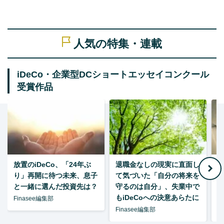
人気の特集・連載
iDeCo・企業型DCショートエッセイコンクール
受賞作品
放置のiDeCo、「24年ぶ
退職金なしの現実に直面し
り」再開に待つ未来、息子
て気づいた「自分の将来を
と一緒に選んだ投資先は？
守るのは自分」、失業中で
た
もiDeCoへの決意あらたに
Finasee編集部
Finasee編集部
F