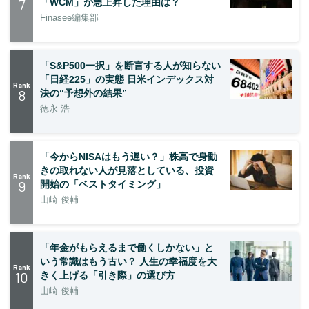
7
「WCM」が急上昇した理由は？
Finasee編集部
「S&P500一択」を断言する人が知らない
「日経225」の実態 日米インデックス対
Rank
8
決の“予想外の結果”
徳永 浩
「今からNISAはもう遅い？」株高で身動
きの取れない人が見落としている、投資
Rank
9
開始の「ベストタイミング」
山崎 俊輔
「年金がもらえるまで働くしかない」と
いう常識はもう古い？ 人生の幸福度を大
Rank
10
きく上げる「引き際」の選び方
山崎 俊輔