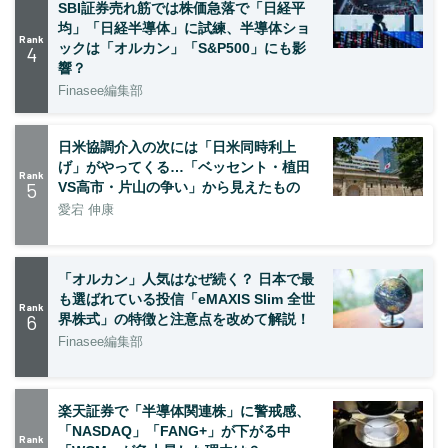
SBI証券売れ筋では株価急落で「日経平
均」「日経半導体」に試練、半導体ショ
Rank
ックは「オルカン」「S&P500」にも影
4
響？
Finasee編集部
日米協調介入の次には「日米同時利上
げ」がやってくる…「ベッセント・植田
Rank
5
VS高市・片山の争い」から見えたもの
愛宕 伸康
「オルカン」人気はなぜ続く？ 日本で最
も選ばれている投信「eMAXIS Slim 全世
Rank
6
界株式」の特徴と注意点を改めて解説！
Finasee編集部
楽天証券で「半導体関連株」に警戒感、
「NASDAQ」「FANG+」が下がる中
Rank