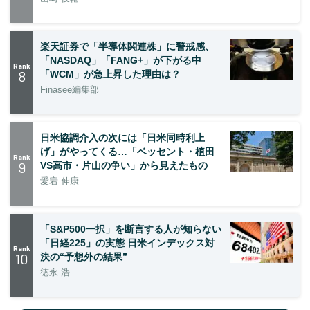
楽天証券で「半導体関連株」に警戒感、
「NASDAQ」「FANG+」が下がる中
Rank
8
「WCM」が急上昇した理由は？
Finasee編集部
日米協調介入の次には「日米同時利上
げ」がやってくる…「ベッセント・植田
Rank
9
VS高市・片山の争い」から見えたもの
愛宕 伸康
「S&P500一択」を断言する人が知らない
「日経225」の実態 日米インデックス対
Rank
10
決の“予想外の結果”
徳永 浩