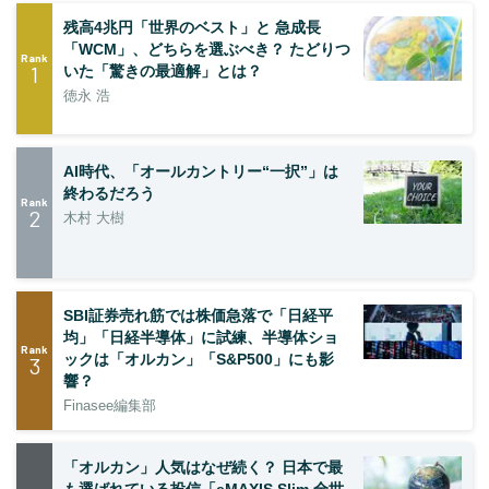
残高4兆円「世界のベスト」と 急成長
「WCM」、どちらを選ぶべき？ たどりつ
Rank
1
いた「驚きの最適解」とは？
徳永 浩
AI時代、「オールカントリー“一択”」は
終わるだろう
Rank
2
木村 大樹
SBI証券売れ筋では株価急落で「日経平
均」「日経半導体」に試練、半導体ショ
Rank
ックは「オルカン」「S&P500」にも影
3
響？
Finasee編集部
「オルカン」人気はなぜ続く？ 日本で最