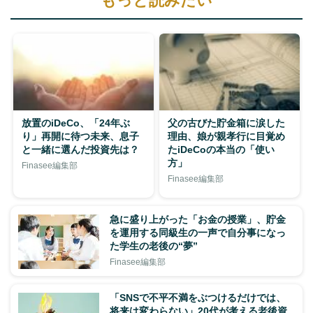
もっと読みたい
放置のiDeCo、「24年ぶ
父の古びた貯金箱に涙した
り」再開に待つ未来、息子
理由、娘が親孝行に目覚め
と一緒に選んだ投資先は？
たiDeCoの本当の「使い
方」
Finasee編集部
Finasee編集部
急に盛り上がった「お金の授業」、貯金
を運用する同級生の一声で自分事になっ
た学生の老後の“夢”
Finasee編集部
「SNSで不平不満をぶつけるだけでは、
将来は変わらない」20代が考える老後資