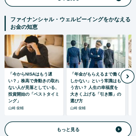
ファイナンシャル・ウェルビーイングをかなえる
お金の知恵
「今からNISAはもう遅
「年金がもらえるまで働く
老
い？」株高で身動きの取れ
しかない」という常識はも
ない人が見落としている、
う古い？ 人生の幸福度を
投資開始の「ベストタイミ
大きく上げる「引き際」の
ング」
選び方
山崎 俊輔
山崎 俊輔
山
もっと見る