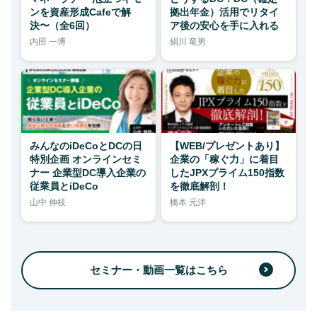
ンを資産形成Cafeで解
拠出年金）活用でリタイ
決〜（全6回）
ア後の安心を手に入れる
内田 一博
絹川 竜男
みんなのiDeCoとDCの日
【WEB/プレゼントあり】
特別企画 オンラインセミ
企業の「稼ぐ力」に着目
ナー 企業型DC導入企業の
したJPXプライム150指数
従業員とiDeCo
を徹底解剖！
山中 伸枝
橋本 元洋
セミナー・動画一覧はこちら