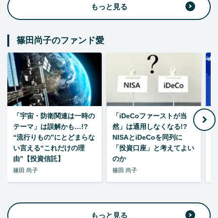
もっと見る
篠田尚子のファンド愛
「宇宙・防衛関連は一時の
「iDeCoファーストが当
【
テーマ」は誤解かも…!?
然」は通用しなくなる!?
“流行りもの”にとどまらな
NISAとiDeCoを同列に
い言える“これだけの理
「投資口座」と考えてよい
由”【投資信託】
のか
篠田 尚子
篠田 尚子
篠
もっと見る