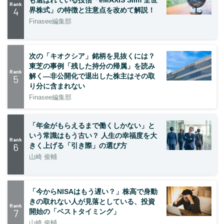
も選ばれている投信「eMAXIS Slim 全世
Rank
4
界株式」の特徴と注意点を改めて解説！
Finasee編集部
次の「キオクシア」銘柄を見抜くには？
東芝の事例「残した持分の帰属」を読み
Rank
解く—非公開化で退出した株主はその取
5
り分に含まれない
Finasee編集部
「年金がもらえるまで働くしかない」と
いう常識はもう古い？ 人生の幸福度を大
Rank
6
きく上げる「引き際」の選び方
山崎 俊輔
「今からNISAはもう遅い？」株高で身動
きの取れない人が見落としている、投資
Rank
7
開始の「ベストタイミング」
山崎 俊輔