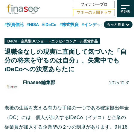
フィナシープロ
マネーの人間ドラマ
#投資信託
#NISA
#iDeCo
#株式投資
#インデックスファンド
もっと見る
#相談事例
#相続・贈与
#FP
#新NISA
#積立投資
#30代
iDeCo・企業型DCショートエッセイコンクール受賞作品
#ランキング
#日本株
#公的年金
#40代
#トレンド
退職金なしの現実に直面して気づいた「自
分の将来を守るのは自分」、失業中でも
#フィナンシャル・ウェルビーイング
#企業型DC
#退職金
#50代
iDeCoへの決意あらたに
#老後
#データ・調査
#金融用語解説
#話題の企業
#国内株式型
2025.10.31
Finasee編集部
老後の生活を支える有力な手段の一つである確定拠出年金
（DC）には、個人が加入するiDeCo（イデコ）と企業の
従業員が加入する企業型の２つの制度があります。9月16