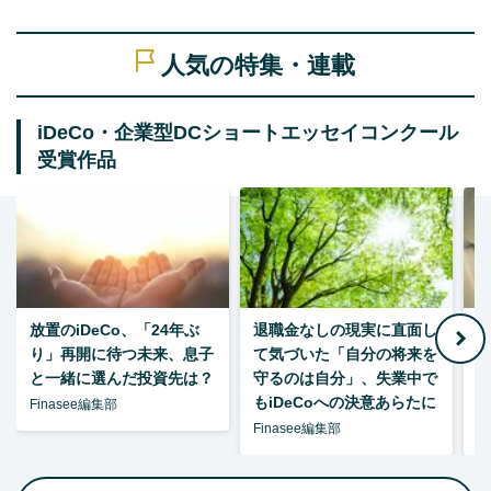
人気の特集・連載
iDeCo・企業型DCショートエッセイコンクール
受賞作品
放置のiDeCo、「24年ぶ
退職金なしの現実に直面し
り」再開に待つ未来、息子
て気づいた「自分の将来を
と一緒に選んだ投資先は？
守るのは自分」、失業中で
た
もiDeCoへの決意あらたに
Finasee編集部
Finasee編集部
F