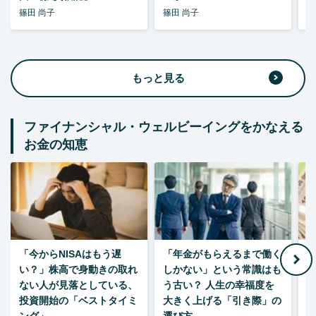
篠田 尚子
篠田 尚子
篠
もっと見る
ファイナンシャル・ウェルビーイングをかなえる
お金の知恵
「今からNISAはもう遅
「年金がもらえるまで働く
老
い？」株高で身動きの取れ
しかない」という常識はも
ない人が見落としている、
う古い？ 人生の幸福度を
投資開始の「ベストタイミ
大きく上げる「引き際」の