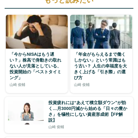
もっと読みたい
「今からNISAはもう遅
「年金がもらえるまで働く
い？」株高で身動きの取れ
しかない」という常識はも
ない人が見落としている、
う古い？ 人生の幸福度を大
投資開始の「ベストタイミ
きく上げる「引き際」の選
ング」
び方
山崎 俊輔
山崎 俊輔
投資疲れには“あえて積立額ダウン”が効
く…月3000円減から始める「日々の豊か
さ」を犠牲にしない資産形成術【FP解
説】
山崎 俊輔