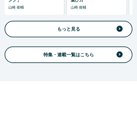
ング」
選び方
山崎 俊輔
山崎 俊輔
山
もっと見る
特集・連載一覧はこちら