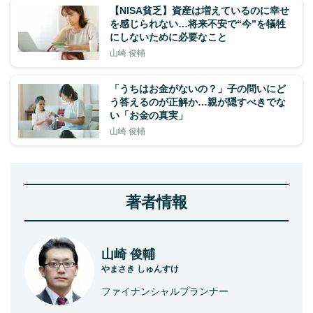
【NISA貧乏】資産は増えているのに幸せ
を感じられない…将来不安で“今”を犠牲
にしないために必要なこと
山崎 俊輔
「うちはお金がないの？」子の問いにど
う答えるのが正解か…親が隠すべきでな
い「お金の真実」
山崎 俊輔
著者情報
山崎 俊輔
やまさき しゅんすけ
ファイナンシャルプランナー