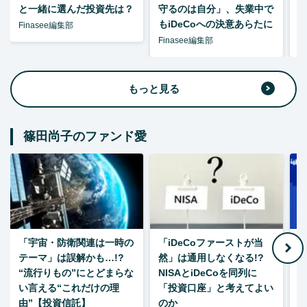
と一緒に選んだ投資先は？
守るのは自分」、失業中で
た
もiDeCoへの決意あらたに
Finasee編集部
Finasee編集部
F
もっと見る
篠田尚子のファンド愛
「宇宙・防衛関連は一時の
「iDeCoファーストが当
【
テーマ」は誤解かも…!?
然」は通用しなくなる!?
“流行りもの”にとどまらな
NISAとiDeCoを同列に
い言える“これだけの理
「投資口座」と考えてよい
由”【投資信託】
のか