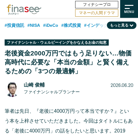
フィナシープロ
マネーの人間ドラマ
#投資信託
#NISA
#iDeCo
#株式投資
#インデックスファンド
もっと見る
#相談事例
#新NISA
#相続・贈与
#FP
#積立投資
#30代
ファイナンシャル・ウェルビーイングをかなえるお金の知恵
#企業型DC
#退職金
#話題の企業
#日本株
#ランキング
#40代
老後資金2000万円ではもう足りない…物価
高時代に必要な「本当の金額」と賢く備え
#公的年金
#フィナンシャル・ウェルビーイング
#トレンド
るための「3つの最適解」
#50代
#データ・調査
#老後
#60代
#国内株式型
2026.06.20
山崎 俊輔
ファイナンシャルプランナー
筆者は先日、『老後に4000万円って本当ですか？』とい
う本を上梓させていただきました。今回はタイトルにもあ
る「老後に4000万円」の話をしたいと思います。2019