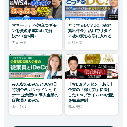
マネーラテ 〜泡立つギモ
どうするDC？DC（確定
ンを資産形成Cafeで解
拠出年金）活用でリタイ
決〜（全6回）
ア後の安心を手に入れる
内田 一博
絹川 竜男
みんなのiDeCoとDCの日
【WEB/プレゼントあり】
特別企画 オンラインセミ
企業の「稼ぐ力」に着目
ナー 企業型DC導入企業の
したJPXプライム150指数
従業員とiDeCo
を徹底解剖！
山中 伸枝
橋本 元洋