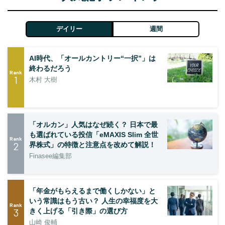
デイリー
週間
AI時代、「オールカントリー“一択”」は
終わるだろう
Rank
1
木村 大樹
「オルカン」人気はなぜ続く？ 日本で最
も選ばれている投信「eMAXIS Slim 全世
Rank
2
界株式」の特徴と注意点を改めて解説！
Finasee編集部
「年金がもらえるまで働くしかない」と
いう常識はもう古い？ 人生の幸福度を大
Rank
3
きく上げる「引き際」の選び方
山崎 俊輔