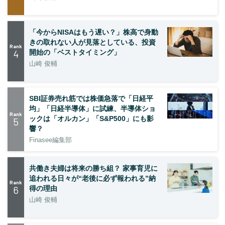
「今からNISAはもう遅い？」株高で身動
きの取れない人が見落としている、投資
Rank
4
開始の「ベストタイミング」
山崎 俊輔
SBI証券売れ筋では株価急落で「日経平
均」「日経半導体」に試練、半導体ショ
Rank
ックは「オルカン」「S&P500」にも影
5
響？
Finasee編集部
共働き夫婦は将来の勝ち組？ 家事育児に
追われる日々が“老後に必ず報われる”納
Rank
6
得の理由
山崎 俊輔