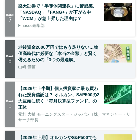
楽天証券で「半導体関連株」に警戒感、
「NASDAQ」「FANG+」が下がる中
Rank
7
「WCM」が急上昇した理由は？
Finasee編集部
老後資金2000万円ではもう足りない…物
価高時代に必要な「本当の金額」と賢く
Rank
8
備えるための「3つの最適解」
山崎 俊輔
【2026年上半期】個人投資家に最も買わ
れた投資信託は？ オルカン、S&P500の2
大巨頭に続く「毎月決算型ファンド」の
Rank
9
正体
元利 大輔 モーニングスター・ジャパン（株）マネジャー・リ
サーチ部長
【2026年上期】オルカンやS&P500でも