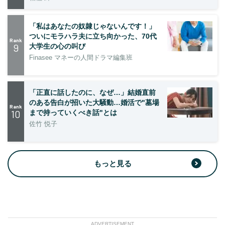
「私はあなたの奴隷じゃないんです！」
ついにモラハラ夫に立ち向かった、70代
Rank
9
大学生の心の叫び
Finasee マネーの人間ドラマ編集班
「正直に話したのに、なぜ…」結婚直前
のある告白が招いた大騒動…婚活で"墓場
Rank
10
まで持っていくべき話"とは
佐竹 悦子
もっと見る
ADVERTISEMENT