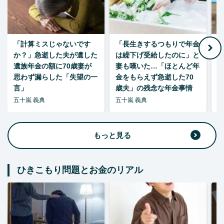
「計算ミスじゃないです
「長生きするつもりで年金
「
か？」急逝した夫が遺した
は繰下げ受給したのに」と
た
遺族年金の額に70歳妻が
妻も嘆いた…「ほとんど年
思わず漏らした「失望の一
金をもらえず急逝した70
言」
歳夫」の残念な年金事情
五十嵐 義典
五十嵐 義典
五
もっと見る
ひきこもり問題とお金のリアル