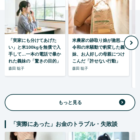
「実家にも分けてあげた
米農家の跡取り娘が激怒…
い」と米100kgを無償で入
令和の米騒動で豹変した義
手して…一本の電話で暴か
妹、お人好しの母親につけ
れた義妹の「驚きの目的」
こんだ「許せない行動」
森田 聡子
森田 聡子
F
集
もっと見る
「実際にあった」お金のトラブル・失敗談