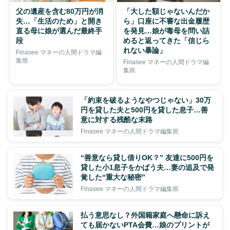
父の遺産を含む80万円が消
「大した額じゃないんだか
失…「生活のため」と開き
ら」口座に不審な出金履歴
直る母に娘が選んだ最終手
を発見…娘が毒母を問い詰
段
めると返ってきた「信じら
れない暴論」
Finasee マネーの人間ドラマ編
集班
Finasee マネーの人間ドラマ編
集班
「約束を破るようなやつじゃない」30万
円を貸した夫と500円を貸した息子…善
意に対する残酷な末路
Finasee マネーの人間ドラマ編集班
“善意なら貸し借りOK？” 友達に500円を
貸した小1息子をかばう夫…妻の追及で発
覚した“重大な秘密”
Finasee マネーの人間ドラマ編集班
払う意思なし？外国籍家庭へ懸命に訴え
ても届かないPTA会費…娘のプリントが