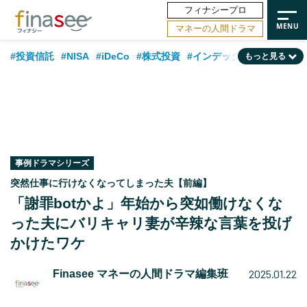
フィナシープロ
マネーの人間ドラマ
#投資信託
#NISA
#iDeCo
#株式投資
#インデックスファンド
もっと見る
#相談事例
#相続・贈与
#FP
#新NISA
#ランキング
#日本株
#積立投資
#トレンド
#30代
#公的年金
#40代
#50代
#フィナンシャル・ウェルビーイング
#老後
#金融用語解説
#データ・調査
#資産運用業界
#海外事情
#国内株式型
#60代
事例ドラマシリーズ
突然仕事に行けなくなってしまった夫【前編】
「謝罪botかよ」年始から突如働けなくな
った夫にバリキャリ妻が辛辣な言葉を投げ
かけたワケ
2025.01.22
Finasee マネーの人間ドラマ編集班