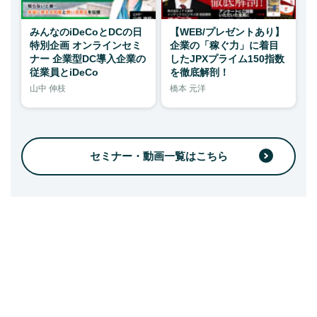
みんなのiDeCoとDCの日
【WEB/プレゼントあり】
特別企画 オンラインセミ
企業の「稼ぐ力」に着目
ナー 企業型DC導入企業の
したJPXプライム150指数
従業員とiDeCo
を徹底解剖！
山中 伸枝
橋本 元洋
セミナー・動画一覧はこちら