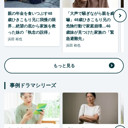
親の年金を食いつぶす48
「大声で騒ぎながら親を威
歳ひきこもり兄に我慢の限
嚇」48歳ひきこもり兄の
い
界…絶望の底から家族を救
危険行動で家庭崩壊…46
った妹の「執念の説得」
歳妹が見つけた家族の「緊
急避難先」
浜田 裕也
浜田 裕也
浜
もっと見る
事例ドラマシリーズ