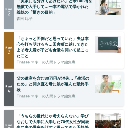
「実家にも分けてあげたい」と米100kgを
無償で入手して…一本の電話で暴かれた
Rank
2
義妹の「驚きの目的」
森田 聡子
「ちょっと面倒だと思っていた」夫は本
心を打ち明けるも…田舎町に越してきた
Rank
よそ者夫婦が子ども食堂を開いて起こっ
3
たこと
Finasee マネーの人間ドラマ編集班
父の遺産を含む80万円が消失…「生活の
ため」と開き直る母に娘が選んだ最終手
Rank
4
段
Finasee マネーの人間ドラマ編集班
「うちらの世代じゃ考えらんない」学び
なおしで大学に入学した70代女性が同級
Rank
生に夫の愚痴を話すと返ってきた予想外