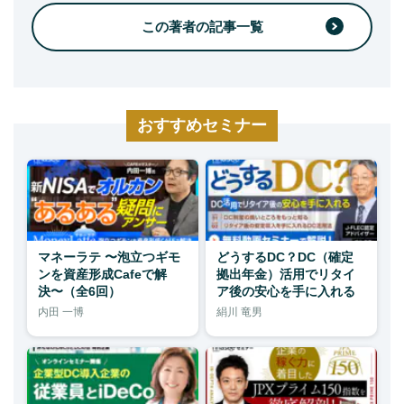
この著者の記事一覧
おすすめセミナー
マネーラテ 〜泡立つギモ
どうするDC？DC（確定
ンを資産形成Cafeで解
拠出年金）活用でリタイ
決〜（全6回）
ア後の安心を手に入れる
内田 一博
絹川 竜男