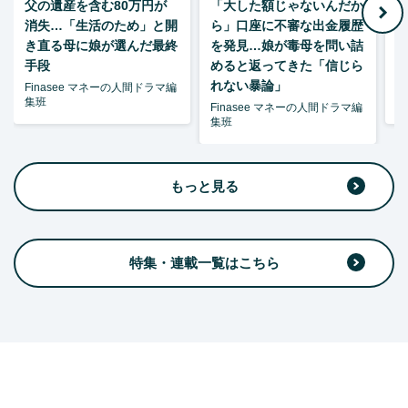
父の遺産を含む80万円が
「大した額じゃないんだか
消失…「生活のため」と開
ら」口座に不審な出金履歴
ゃ
き直る母に娘が選んだ最終
を発見…娘が毒母を問い詰
夫
手段
めると返ってきた「信じら
れない暴論」
Finasee マネーの人間ドラマ編
F
集班
集
Finasee マネーの人間ドラマ編
集班
もっと見る
特集・連載一覧はこちら