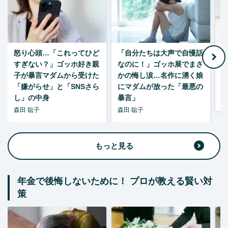
怒り心頭…「これってひど
「自分たちは大声で自慢話
すぎない？」ゴッホ好き親
なのに！」ゴッホ展でまさ
1
子が暴言マダムから受けた
かの悔し涙…名作に湧く娘
「嫌がらせ」と「SNSさら
にマダムが放った「最悪の
し」の中身
暴言」
森
森田 聡子
森田 聡子
もっと見る
年金で後悔しないために！ プロが教える賢い対
策