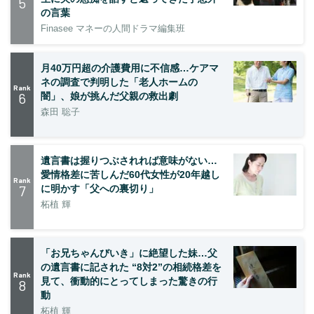
5
の言葉
Finasee マネーの人間ドラマ編集班
月40万円超の介護費用に不信感…ケアマ
ネの調査で判明した「老人ホームの
Rank
6
闇」、娘が挑んだ父親の救出劇
森田 聡子
遺言書は握りつぶされれば意味がない…
愛情格差に苦しんだ60代女性が20年越し
Rank
7
に明かす「父への裏切り」
柘植 輝
「お兄ちゃんびいき」に絶望した妹…父
の遺言書に記された “8対2”の相続格差を
Rank
見て、衝動的にとってしまった驚きの行
8
動
柘植 輝