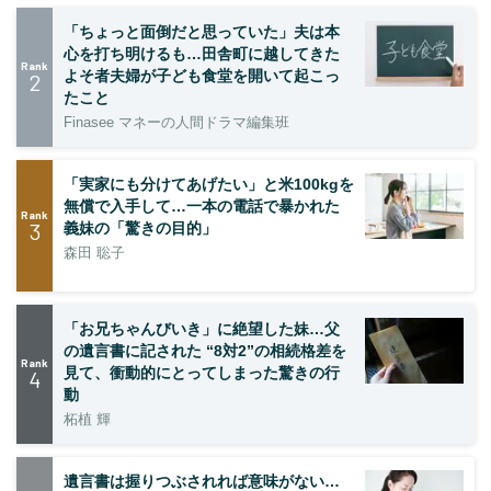
「ちょっと面倒だと思っていた」夫は本
心を打ち明けるも…田舎町に越してきた
Rank
よそ者夫婦が子ども食堂を開いて起こっ
2
たこと
Finasee マネーの人間ドラマ編集班
「実家にも分けてあげたい」と米100kgを
無償で入手して…一本の電話で暴かれた
Rank
3
義妹の「驚きの目的」
森田 聡子
「お兄ちゃんびいき」に絶望した妹…父
の遺言書に記された “8対2”の相続格差を
Rank
見て、衝動的にとってしまった驚きの行
4
動
柘植 輝
遺言書は握りつぶされれば意味がない…