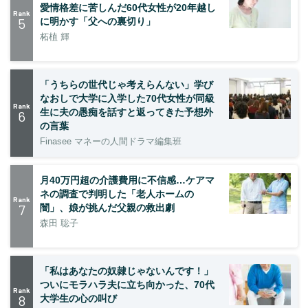
愛情格差に苦しんだ60代女性が20年越し
Rank
5
に明かす「父への裏切り」
柘植 輝
「うちらの世代じゃ考えらんない」学び
なおしで大学に入学した70代女性が同級
Rank
生に夫の愚痴を話すと返ってきた予想外
6
の言葉
Finasee マネーの人間ドラマ編集班
月40万円超の介護費用に不信感…ケアマ
ネの調査で判明した「老人ホームの
Rank
7
闇」、娘が挑んだ父親の救出劇
森田 聡子
「私はあなたの奴隷じゃないんです！」
ついにモラハラ夫に立ち向かった、70代
Rank
8
大学生の心の叫び