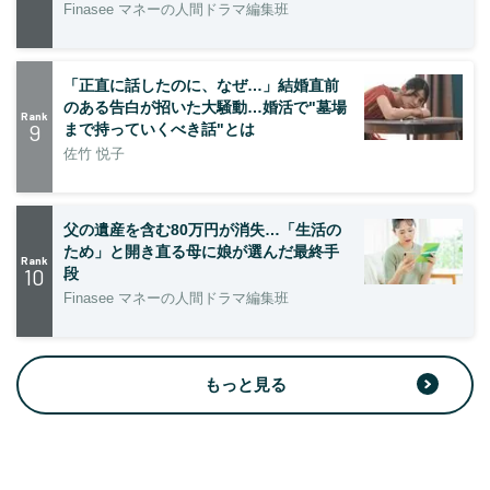
Finasee マネーの人間ドラマ編集班
「正直に話したのに、なぜ…」結婚直前
のある告白が招いた大騒動…婚活で"墓場
Rank
9
まで持っていくべき話"とは
佐竹 悦子
父の遺産を含む80万円が消失…「生活の
ため」と開き直る母に娘が選んだ最終手
Rank
10
段
Finasee マネーの人間ドラマ編集班
もっと見る