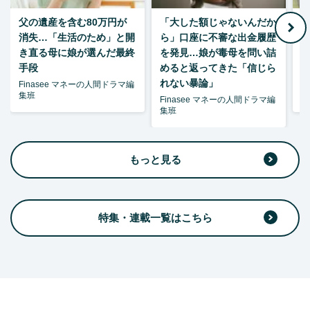
父の遺産を含む80万円が
「大した額じゃないんだか
消失…「生活のため」と開
ら」口座に不審な出金履歴
ゃ
き直る母に娘が選んだ最終
を発見…娘が毒母を問い詰
夫
手段
めると返ってきた「信じら
れない暴論」
Finasee マネーの人間ドラマ編
F
集班
集
Finasee マネーの人間ドラマ編
集班
もっと見る
特集・連載一覧はこちら