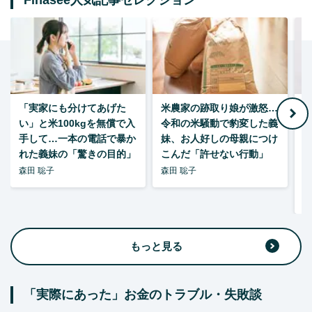
Finasee人気記事セレクション
「実家にも分けてあげた
米農家の跡取り娘が激怒…
い」と米100kgを無償で入
令和の米騒動で豹変した義
手して…一本の電話で暴か
妹、お人好しの母親につけ
れた義妹の「驚きの目的」
こんだ「許せない行動」
森田 聡子
森田 聡子
F
集
もっと見る
「実際にあった」お金のトラブル・失敗談