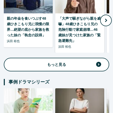
親の年金を食いつぶす48
「大声で騒ぎながら親を威
歳ひきこもり兄に我慢の限
嚇」48歳ひきこもり兄の
い
界…絶望の底から家族を救
危険行動で家庭崩壊…46
った妹の「執念の説得」
歳妹が見つけた家族の「緊
急避難先」
浜田 裕也
浜田 裕也
浜
もっと見る
事例ドラマシリーズ