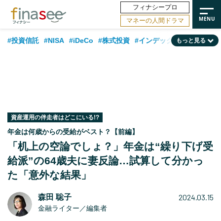
フィナシープロ
マネーの人間ドラマ
#投資信託
#NISA
#iDeCo
#株式投資
#インデックスファンド
もっと見る
#相談事例
#相続・贈与
#FP
#新NISA
#ランキング
#日本株
#積立投資
#トレンド
#30代
#公的年金
#40代
#50代
#フィナンシャル・ウェルビーイング
#老後
#金融用語解説
#データ・調査
#資産運用業界
#海外事情
#国内株式型
#60代
資産運用の伴走者はどこにいる!?
年金は何歳からの受給がベスト？【前編】
「机上の空論でしょ？」年金は“繰り下げ受
給派”の64歳夫に妻反論…試算して分かっ
た「意外な結果」
2024.03.15
森田 聡子
金融ライター／編集者