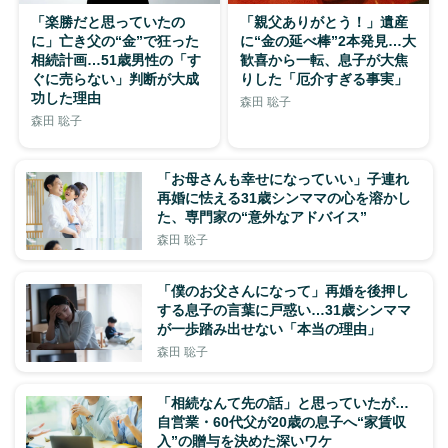
「楽勝だと思っていたの
「親父ありがとう！」遺産
に」亡き父の“金”で狂った
に“金の延べ棒”2本発見…大
相続計画…51歳男性の「す
歓喜から一転、息子が大焦
ぐに売らない」判断が大成
りした「厄介すぎる事実」
功した理由
森田 聡子
森田 聡子
「お母さんも幸せになっていい」子連れ
再婚に怯える31歳シンママの心を溶かし
た、専門家の“意外なアドバイス”
森田 聡子
「僕のお父さんになって」再婚を後押し
する息子の言葉に戸惑い…31歳シンママ
が一歩踏み出せない「本当の理由」
森田 聡子
「相続なんて先の話」と思っていたが…
自営業・60代父が20歳の息子へ“家賃収
入”の贈与を決めた深いワケ