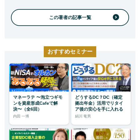
この著者の記事一覧
おすすめセミナー
マネーラテ 〜泡立つギモ
どうするDC？DC（確定
ンを資産形成Cafeで解
拠出年金）活用でリタイ
決〜（全6回）
ア後の安心を手に入れる
内田 一博
絹川 竜男