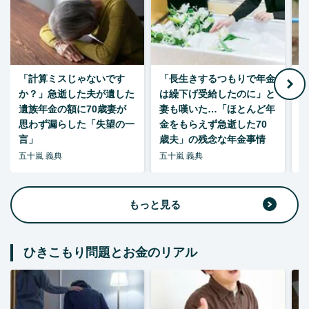
「計算ミスじゃないです
「長生きするつもりで年金
「
か？」急逝した夫が遺した
は繰下げ受給したのに」と
た
遺族年金の額に70歳妻が
妻も嘆いた…「ほとんど年
思わず漏らした「失望の一
金をもらえず急逝した70
言」
歳夫」の残念な年金事情
五十嵐 義典
五十嵐 義典
五
もっと見る
ひきこもり問題とお金のリアル