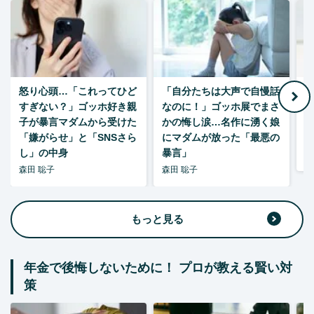
怒り心頭…「これってひど
「自分たちは大声で自慢話
すぎない？」ゴッホ好き親
なのに！」ゴッホ展でまさ
1
子が暴言マダムから受けた
かの悔し涙…名作に湧く娘
「嫌がらせ」と「SNSさら
にマダムが放った「最悪の
し」の中身
暴言」
森
森田 聡子
森田 聡子
もっと見る
年金で後悔しないために！ プロが教える賢い対
策