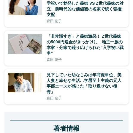
学祝いで勃発した義姉 VS Z世代義妹の対
立…前時代的な価値観の名家で続く強権
支配
森田 聡子
「非常識すぎ」と義姉激怒！ Z世代義妹
の5000円送金がきっかけに…地主一族の
本家・分家で繰り広げられた“入学祝い戦
争”
森田 聡子
見下していた幼なじみは年商億単位、美
人妻と幸せな生活…学歴至上主義の元人
事部エースが感じた「取り返せない後
悔」
森田 聡子
著者情報