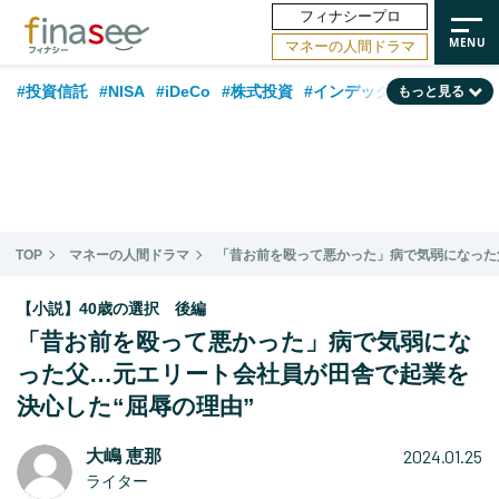
フィナシープロ
マネーの人間ドラマ
#投資信託
#NISA
#iDeCo
#株式投資
#インデックスファンド
もっと見る
#相談事例
#相続・贈与
#FP
#新NISA
#ランキング
#日本株
#積立投資
#トレンド
#30代
#公的年金
#40代
#50代
#フィナンシャル・ウェルビーイング
#老後
#金融用語解説
TOP
マネーの人間ドラマ
「昔お前を殴って悪かった」病で気弱になった
#データ・調査
#資産運用業界
#海外事情
#国内株式型
#60代
【小説】40歳の選択 後編
「昔お前を殴って悪かった」病で気弱にな
った父…元エリート会社員が田舎で起業を
決心した“屈辱の理由”
2024.01.25
大嶋 恵那
ライター