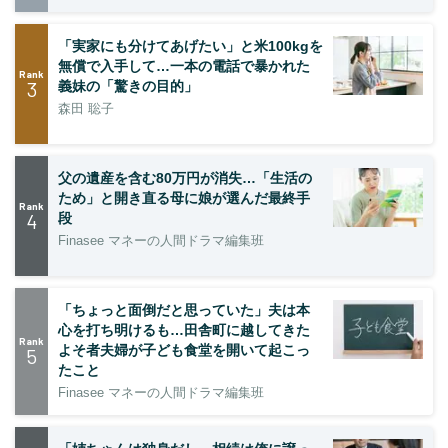
「実家にも分けてあげたい」と米100kgを
無償で入手して…一本の電話で暴かれた
Rank
3
義妹の「驚きの目的」
森田 聡子
父の遺産を含む80万円が消失…「生活の
ため」と開き直る母に娘が選んだ最終手
Rank
4
段
Finasee マネーの人間ドラマ編集班
「ちょっと面倒だと思っていた」夫は本
心を打ち明けるも…田舎町に越してきた
Rank
よそ者夫婦が子ども食堂を開いて起こっ
5
たこと
Finasee マネーの人間ドラマ編集班