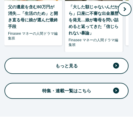
父の遺産を含む80万円が
「大した額じゃないんだか
消失…「生活のため」と開
ら」口座に不審な出金履歴
ゃ
き直る母に娘が選んだ最終
を発見…娘が毒母を問い詰
夫
手段
めると返ってきた「信じら
れない暴論」
Finasee マネーの人間ドラマ編
F
集班
集
Finasee マネーの人間ドラマ編
集班
もっと見る
特集・連載一覧はこちら