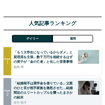
人気記事ランキング
デイリー
週間
「もう大学生になっているからダメ」と
屁理屈を主張…数千万円を相続するはず
Rank
1
の実子が「金の亡者」と化した背景事情
柘植 輝
「結婚相手は奨学金を借りている」父親
のひと言が相手家族を激怒させた…結婚
Rank
間近のエリートカップルを襲ったまさか
2
の結末
佐竹 悦子