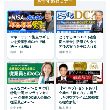
おすすめセミナー
マネーラテ 〜泡立つギモ
どうするDC？DC（確定
ンを資産形成Cafeで解
拠出年金）活用でリタイ
決〜（全6回）
ア後の安心を手に入れる
内田 一博
絹川 竜男
みんなのiDeCoとDCの日
【WEB/プレゼントあり】
特別企画 オンラインセミ
企業の「稼ぐ力」に着目
ナー 企業型DC導入企業の
したJPXプライム150指数
従業員とiDeCo
を徹底解剖！
山中 伸枝
橋本 元洋