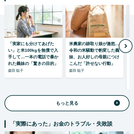
「実家にも分けてあげた
米農家の跡取り娘が激怒…
い」と米100kgを無償で入
令和の米騒動で豹変した義
手して…一本の電話で暴か
妹、お人好しの母親につけ
れた義妹の「驚きの目的」
こんだ「許せない行動」
森田 聡子
森田 聡子
F
集
もっと見る
「実際にあった」お金のトラブル・失敗談