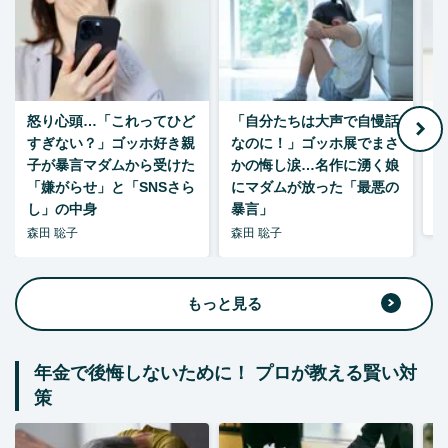
怒り心頭…「これってひど
「自分たちは大声で自慢話
すぎない？」ゴッホ好き親
なのに！」ゴッホ展でまさ
1
子が暴言マダムから受けた
かの悔し涙…名作に湧く娘
「嫌がらせ」と「SNSさら
にマダムが放った「最悪の
し」の中身
暴言」
森
森田 聡子
森田 聡子
もっと見る
年金で後悔しないために！ プロが教える賢い対
策