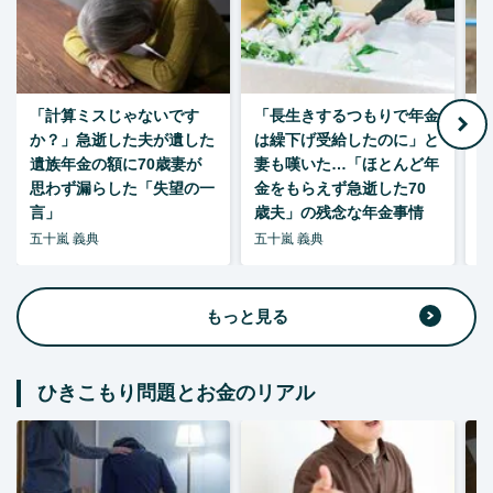
「計算ミスじゃないです
「長生きするつもりで年金
「
か？」急逝した夫が遺した
は繰下げ受給したのに」と
た
遺族年金の額に70歳妻が
妻も嘆いた…「ほとんど年
思わず漏らした「失望の一
金をもらえず急逝した70
言」
歳夫」の残念な年金事情
五十嵐 義典
五十嵐 義典
五
もっと見る
ひきこもり問題とお金のリアル