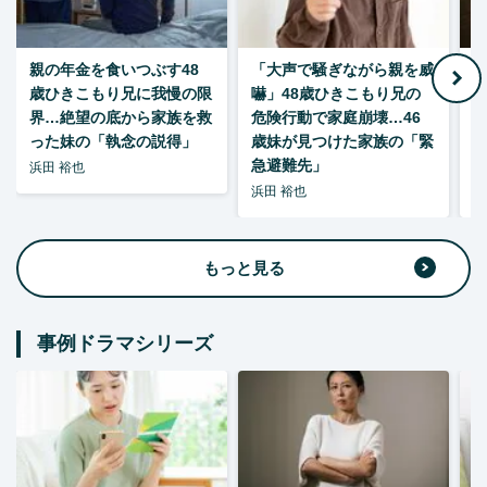
親の年金を食いつぶす48
「大声で騒ぎながら親を威
歳ひきこもり兄に我慢の限
嚇」48歳ひきこもり兄の
い
界…絶望の底から家族を救
危険行動で家庭崩壊…46
った妹の「執念の説得」
歳妹が見つけた家族の「緊
急避難先」
浜田 裕也
浜田 裕也
浜
もっと見る
事例ドラマシリーズ