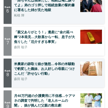
「姉ちゃんは独身だし、相続は俺に譲っ
てよ」弟のゴリ押しで相続放棄の誓約書
Rank
6
に署名した姉が見た地獄
柘植 輝
「親父ありがとう！」遺産に“金の延べ
棒”2本発見…大歓喜から一転、息子が大
Rank
7
焦りした「厄介すぎる事実」
森田 聡子
米農家の跡取り娘が激怒…令和の米騒動
で豹変した義妹、お人好しの母親につけ
Rank
8
こんだ「許せない行動」
森田 聡子
月40万円超の介護費用に不信感…ケアマ
ネの調査で判明した「老人ホームの
Rank
9
闇」、娘が挑んだ父親の救出劇