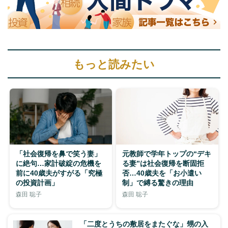
もっと読みたい
「社会復帰を鼻で笑う妻」
元教師で学年トップの“デキ
に絶句…家計破綻の危機を
る妻”は社会復帰を断固拒
前に40歳夫がすがる「究極
否…40歳夫を「お小遣い
の投資計画」
制」で縛る驚きの理由
森田 聡子
森田 聡子
「二度とうちの敷居をまたぐな」甥の入