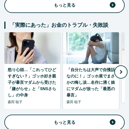
もっと見る
「実際にあった」お金のトラブル・失敗談
怒り心頭…「これってひど
「自分たちは大声で自慢話
すぎない？」ゴッホ好き親
なのに！」ゴッホ展でまさ
1
子が暴言マダムから受けた
かの悔し涙…名作に湧く娘
「嫌がらせ」と「SNSさら
にマダムが放った「最悪の
し」の中身
暴言」
森
森田 聡子
森田 聡子
もっと見る