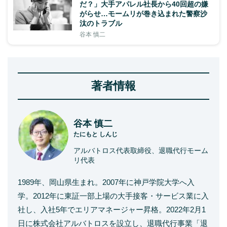
だ？」大手アパレル社長から40回超の嫌
がらせ…モームリが巻き込まれた警察沙
汰のトラブル
谷本 慎二
著者情報
谷本 慎二
たにもと しんじ
アルバトロス代表取締役、退職代行モーム
リ代表
1989年、岡山県生まれ。2007年に神戸学院大学へ入
学。2012年に東証一部上場の大手接客・サービス業に入
社し、入社5年でエリアマネージャー昇格。2022年2月1
日に株式会社アルバトロスを設立し、退職代行事業「退