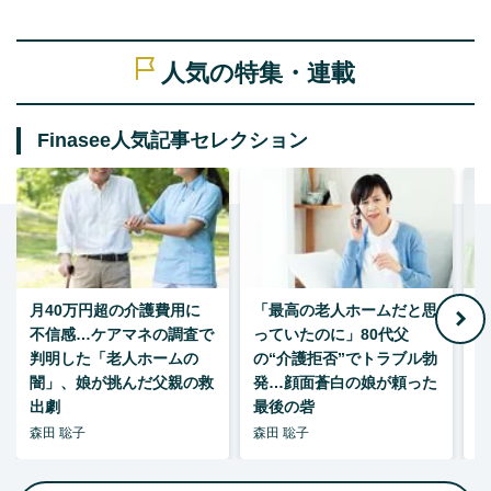
人気の特集・連載
Finasee人気記事セレクション
月40万円超の介護費用に
「最高の老人ホームだと思
不信感…ケアマネの調査で
っていたのに」80代父
判明した「老人ホームの
の“介護拒否”でトラブル勃
し
闇」、娘が挑んだ父親の救
発…顔面蒼白の娘が頼った
出劇
最後の砦
森田 聡子
森田 聡子
柘