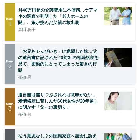
月40万円超の介護費用に不信感…ケアマ
ネの調査で判明した「老人ホームの
Rank
1
闇」、娘が挑んだ父親の救出劇
森田 聡子
「お兄ちゃんびいき」に絶望した妹…父
の遺言書に記された “8対2”の相続格差を
Rank
見て、衝動的にとってしまった驚きの行
2
動
柘植 輝
遺言書は握りつぶされれば意味がない…
愛情格差に苦しんだ60代女性が20年越し
Rank
3
に明かす「父への裏切り」
柘植 輝
払う意思なし？外国籍家庭へ懸命に訴え