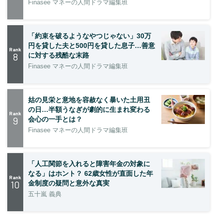
Finasee マネーの人間ドラマ編集班
「約束を破るようなやつじゃない」30万
円を貸した夫と500円を貸した息子…善意
Rank
8
に対する残酷な末路
Finasee マネーの人間ドラマ編集班
姑の見栄と意地を容赦なく暴いた土用丑
の日…半額うなぎが劇的に生まれ変わる
Rank
9
会心の一手とは？
Finasee マネーの人間ドラマ編集班
「人工関節を入れると障害年金の対象に
なる」はホント？ 62歳女性が直面した年
Rank
10
金制度の疑問と意外な真実
五十嵐 義典