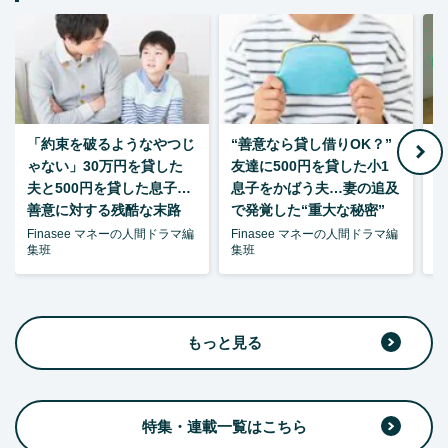
「約束を破るようなやつじ
“善意なら貸し借りOK？”
ゃない」30万円を貸した
友達に500円を貸した小1
夫と500円を貸した息子…
息子をかばう夫…妻の追及
P
善意に対する残酷な末路
で発覚した“重大な秘密”
暴
Finasee マネーの人間ドラマ編
Finasee マネーの人間ドラマ編
F
集班
集班
集
もっと見る
特集・連載一覧はこちら