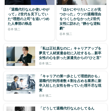
「退職代行なんか使いやが
「ほかにやりたいことが見
って」Z世代を見下してい
つかった」ウソの退職理由
た“理想の上司”を追いつめ
をつくしかなかったZ世代
た人事部の執念
女性に訪れた “静かな逆転
劇”
谷本 慎二
谷本 慎二
「私は正社員なのに」キャリアアップを
夢見て人材派遣会社に入社するも…新卒
女性の心を折った派遣先からの“ひと言”
谷本 慎二
「キャリアの第一歩として理想的かも」
退職代行利用者数４割を占める業界に新
卒入社した女性を待っていた理不尽な現
実
谷本 慎二
「どうして退職代行なんかしてるん