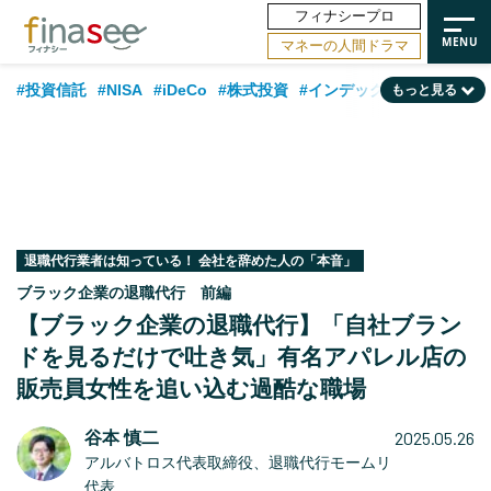
フィナシープロ
マネーの人間ドラマ
#投資信託
#NISA
#iDeCo
#株式投資
#インデックスファンド
もっと見る
#相談事例
#相続・贈与
#FP
#新NISA
#積立投資
#30代
#ランキング
#日本株
#公的年金
#40代
#トレンド
#フィナンシャル・ウェルビーイング
#企業型DC
#退職金
#50代
#老後
#データ・調査
#金融用語解説
#話題の企業
#国内株式型
退職代行業者は知っている！ 会社を辞めた人の「本音」
ブラック企業の退職代行 前編
【ブラック企業の退職代行】「自社ブラン
ドを見るだけで吐き気」有名アパレル店の
販売員女性を追い込む過酷な職場
2025.05.26
谷本 慎二
アルバトロス代表取締役、退職代行モームリ
代表