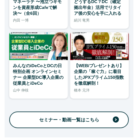
マネーラテ 〜泡立つギモ
どうするDC？DC（確定
ンを資産形成Cafeで解
拠出年金）活用でリタイ
決〜（全6回）
ア後の安心を手に入れる
内田 一博
絹川 竜男
みんなのiDeCoとDCの日
【WEB/プレゼントあり】
特別企画 オンラインセミ
企業の「稼ぐ力」に着目
ナー 企業型DC導入企業の
したJPXプライム150指数
従業員とiDeCo
を徹底解剖！
山中 伸枝
橋本 元洋
セミナー・動画一覧はこちら