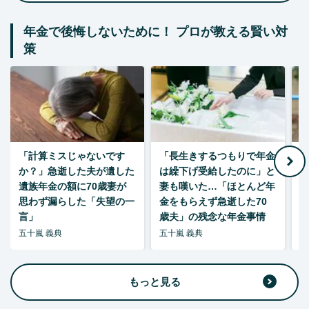
年金で後悔しないために！ プロが教える賢い対
策
「計算ミスじゃないです
「長生きするつもりで年金
「
か？」急逝した夫が遺した
は繰下げ受給したのに」と
た
遺族年金の額に70歳妻が
妻も嘆いた…「ほとんど年
思わず漏らした「失望の一
金をもらえず急逝した70
言」
歳夫」の残念な年金事情
五十嵐 義典
五十嵐 義典
五
もっと見る