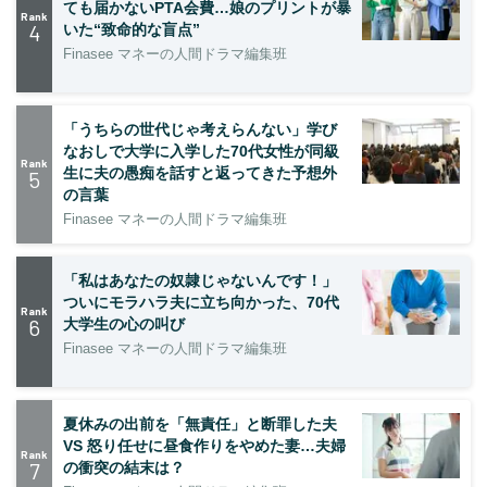
ても届かないPTA会費…娘のプリントが暴
Rank
4
いた“致命的な盲点”
Finasee マネーの人間ドラマ編集班
「うちらの世代じゃ考えらんない」学び
なおしで大学に入学した70代女性が同級
Rank
生に夫の愚痴を話すと返ってきた予想外
5
の言葉
Finasee マネーの人間ドラマ編集班
「私はあなたの奴隷じゃないんです！」
ついにモラハラ夫に立ち向かった、70代
Rank
6
大学生の心の叫び
Finasee マネーの人間ドラマ編集班
夏休みの出前を「無責任」と断罪した夫
VS 怒り任せに昼食作りをやめた妻…夫婦
Rank
7
の衝突の結末は？