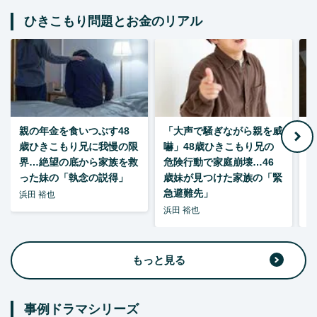
ひきこもり問題とお金のリアル
親の年金を食いつぶす48
「大声で騒ぎながら親を威
歳ひきこもり兄に我慢の限
嚇」48歳ひきこもり兄の
い
界…絶望の底から家族を救
危険行動で家庭崩壊…46
った妹の「執念の説得」
歳妹が見つけた家族の「緊
急避難先」
浜田 裕也
浜田 裕也
浜
もっと見る
事例ドラマシリーズ