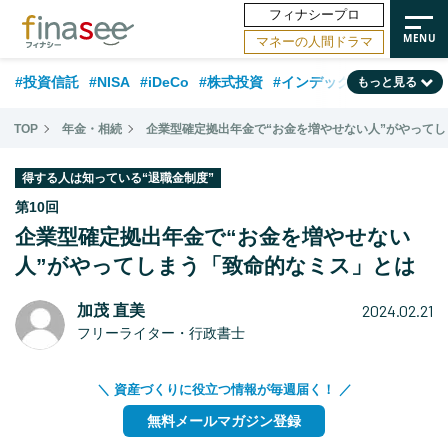
フィナシープロ
マネーの人間ドラマ
#投資信託
#NISA
#iDeCo
#株式投資
#インデックスファンド
もっと見る
#相談事例
#相続・贈与
#FP
#新NISA
#ランキング
#日本株
TOP
年金・相続
企業型確定拠出年金で“お金を増やせない人”がやって
#積立投資
#トレンド
#30代
#公的年金
#40代
#50代
得する人は知っている“退職金制度”
#フィナンシャル・ウェルビーイング
#老後
#金融用語解説
第10回
企業型確定拠出年金で“お金を増やせない
#データ・調査
#資産運用業界
#海外事情
#国内株式型
#60代
人”がやってしまう「致命的なミス」とは
2024.02.21
加茂 直美
フリーライター・行政書士
＼ 資産づくりに役立つ情報が毎週届く！ ／
無料メールマガジン登録