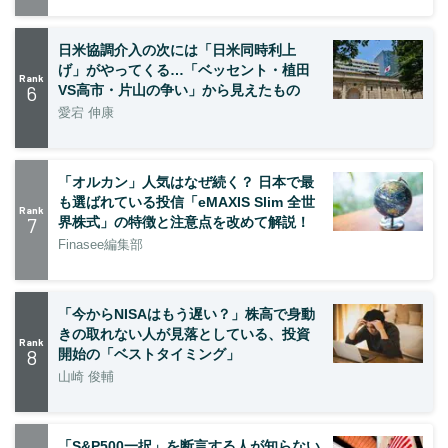
日米協調介入の次には「日米同時利上
げ」がやってくる…「ベッセント・植田
Rank
6
VS高市・片山の争い」から見えたもの
愛宕 伸康
「オルカン」人気はなぜ続く？ 日本で最
も選ばれている投信「eMAXIS Slim 全世
Rank
7
界株式」の特徴と注意点を改めて解説！
Finasee編集部
「今からNISAはもう遅い？」株高で身動
きの取れない人が見落としている、投資
Rank
8
開始の「ベストタイミング」
山崎 俊輔
「S&P500一択」を断言する人が知らない