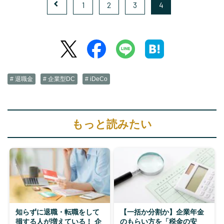
1
2
3
4
# 退職金
# 企業型DC
# iDeCo
もっと読みたい
知らずに退職・転職をして
【一括か分割か】企業年金
損する人が増えている！ 企
のもらい方を「税金の安