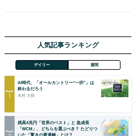
人気記事ランキング
デイリー
週間
AI時代、「オールカントリー“一択”」は
終わるだろう
Rank
1
木村 大樹
残高4兆円「世界のベスト」と 急成長
「WCM」、どちらを選ぶべき？ たどりつ
Rank
2
いた「驚きの最適解」とは？