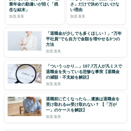
業年金の勘違いが招く「残
さ」だけで決めてはいけな
念な結末」
い理由
加茂 直美
加茂 直美
「退職金が少しでも多くほしい！」“万年
平社員”でも自力で金額を増やせる3つの
方法
加茂 直美
「ついうっかり…」107.7万人が凡ミスで
退職金を失っている悲惨な事実【退職金
の減額・不支給を解説】
加茂 直美
退職前に亡くなったら…遺族は退職金を
受け取れるor受け取れない？ 【「万が
一」のケースを解説】
加茂 直美