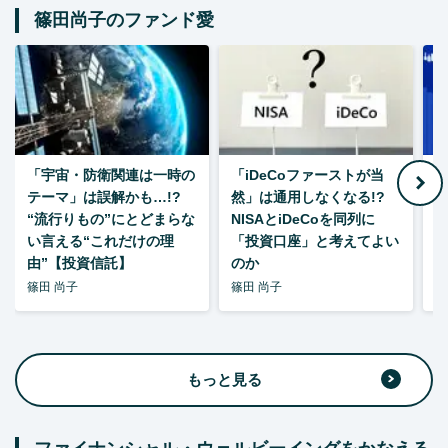
篠田尚子のファンド愛
「宇宙・防衛関連は一時の
「iDeCoファーストが当
【
テーマ」は誤解かも…!?
然」は通用しなくなる!?
“流行りもの”にとどまらな
NISAとiDeCoを同列に
い言える“これだけの理
「投資口座」と考えてよい
由”【投資信託】
のか
篠田 尚子
篠田 尚子
篠
もっと見る