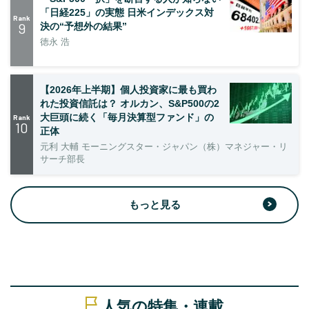
「日経225」の実態 日米インデックス対
Rank
9
決の“予想外の結果”
徳永 浩
【2026年上半期】個人投資家に最も買わ
れた投資信託は？ オルカン、S&P500の2
大巨頭に続く「毎月決算型ファンド」の
Rank
10
正体
元利 大輔 モーニングスター・ジャパン（株）マネジャー・リ
サーチ部長
もっと見る
人気の特集・連載