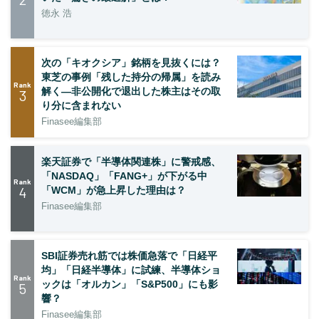
徳永 浩
次の「キオクシア」銘柄を見抜くには？
東芝の事例「残した持分の帰属」を読み
Rank
解く—非公開化で退出した株主はその取
3
り分に含まれない
Finasee編集部
楽天証券で「半導体関連株」に警戒感、
「NASDAQ」「FANG+」が下がる中
Rank
4
「WCM」が急上昇した理由は？
Finasee編集部
SBI証券売れ筋では株価急落で「日経平
均」「日経半導体」に試練、半導体ショ
Rank
ックは「オルカン」「S&P500」にも影
5
響？
Finasee編集部