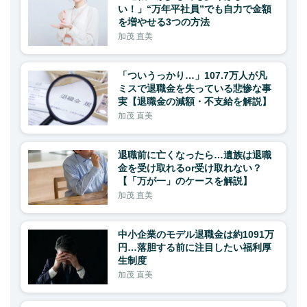
い！」“万年平社員”でも自力で金額
を増やせる3つの方法
加茂 直美
「ついうっかり…」107.7万人が凡
ミスで退職金を失っている悲惨な事
実【退職金の減額・不支給を解説】
加茂 直美
退職前に亡くなったら…遺族は退職
金を受け取れるor受け取れない？
【「万が一」のケースを解説】
加茂 直美
中小企業のモデル退職金は約1091万
円…落胆する前に注目したい福利厚
生制度
加茂 直美