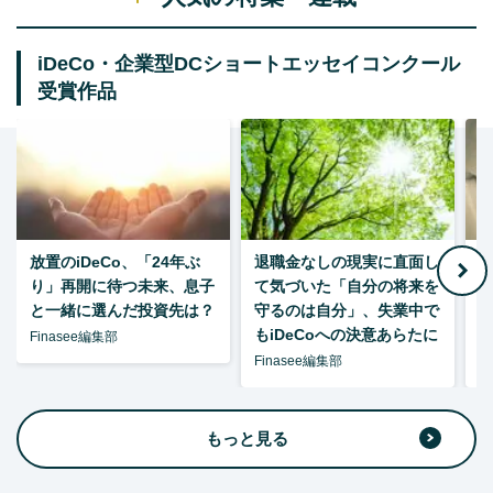
iDeCo・企業型DCショートエッセイコンクール
受賞作品
放置のiDeCo、「24年ぶ
退職金なしの現実に直面し
り」再開に待つ未来、息子
て気づいた「自分の将来を
と一緒に選んだ投資先は？
守るのは自分」、失業中で
た
もiDeCoへの決意あらたに
Finasee編集部
Finasee編集部
F
もっと見る