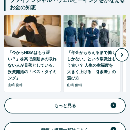
ファイナンシャル・ウェルビーイングをかなえる
お金の知恵
「今からNISAはもう遅
「年金がもらえるまで働く
老
い？」株高で身動きの取れ
しかない」という常識はも
ない人が見落としている、
う古い？ 人生の幸福度を
投資開始の「ベストタイミ
大きく上げる「引き際」の
ング」
選び方
山崎 俊輔
山崎 俊輔
山
もっと見る
特集・連載一覧はこちら