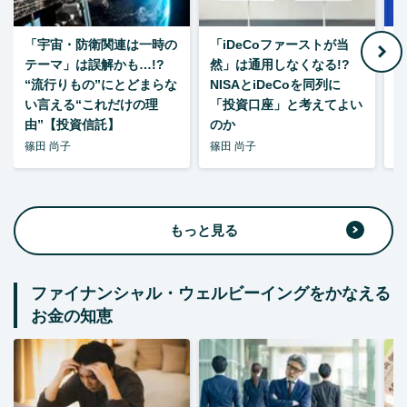
「宇宙・防衛関連は一時の
「iDeCoファーストが当
【
テーマ」は誤解かも…!?
然」は通用しなくなる!?
“流行りもの”にとどまらな
NISAとiDeCoを同列に
い言える“これだけの理
「投資口座」と考えてよい
由”【投資信託】
のか
篠田 尚子
篠田 尚子
篠
もっと見る
ファイナンシャル・ウェルビーイングをかなえる
お金の知恵