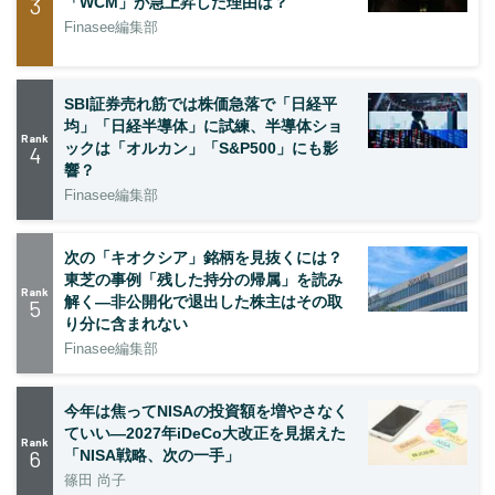
3
「WCM」が急上昇した理由は？
Finasee編集部
SBI証券売れ筋では株価急落で「日経平
均」「日経半導体」に試練、半導体ショ
Rank
ックは「オルカン」「S&P500」にも影
4
響？
Finasee編集部
次の「キオクシア」銘柄を見抜くには？
東芝の事例「残した持分の帰属」を読み
Rank
解く—非公開化で退出した株主はその取
5
り分に含まれない
Finasee編集部
今年は焦ってNISAの投資額を増やさなく
ていい―2027年iDeCo大改正を見据えた
Rank
6
「NISA戦略、次の一手」
篠田 尚子