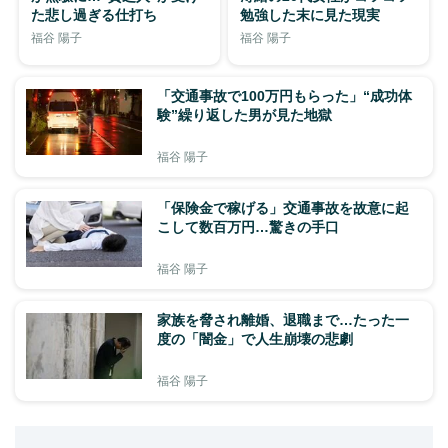
た悲し過ぎる仕打ち
勉強した末に見た現実
福谷 陽子
福谷 陽子
「交通事故で100万円もらった」“成功体
験”繰り返した男が見た地獄
福谷 陽子
「保険金で稼げる」交通事故を故意に起
こして数百万円…驚きの手口
福谷 陽子
家族を脅され離婚、退職まで…たった一
度の「闇金」で人生崩壊の悲劇
福谷 陽子