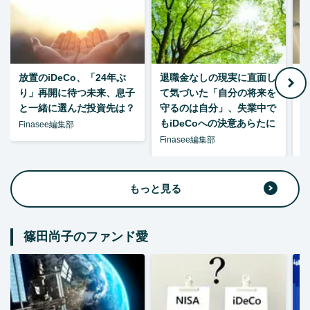
放置のiDeCo、「24年ぶ
退職金なしの現実に直面し
り」再開に待つ未来、息子
て気づいた「自分の将来を
と一緒に選んだ投資先は？
守るのは自分」、失業中で
た
もiDeCoへの決意あらたに
Finasee編集部
Finasee編集部
F
もっと見る
篠田尚子のファンド愛