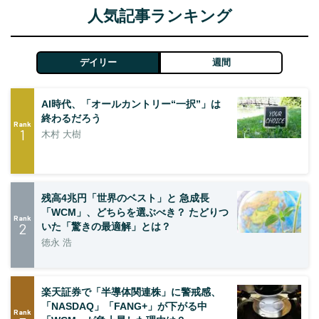
人気記事ランキング
デイリー
週間
AI時代、「オールカントリー“一択”」は
終わるだろう
Rank
1
木村 大樹
残高4兆円「世界のベスト」と 急成長
「WCM」、どちらを選ぶべき？ たどりつ
Rank
2
いた「驚きの最適解」とは？
徳永 浩
楽天証券で「半導体関連株」に警戒感、
「NASDAQ」「FANG+」が下がる中
Rank