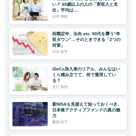
い？ 65歳以上の人の「実収入と支
出」平均は…
山中 伸枝
役職定年、出向 etc. 50代を襲う“年
収ダウン”…そのときできる「2つの
対策」
小出 昌平
iDeCo加入者のリアル、みんなはい
くら積み立てて、何で運用してい
る？
大江 加代
新NISAも見据えて知っておくべき、
日本株アクティブファンドの真の魅
力
篠田 尚子