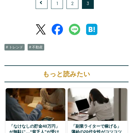
1
2
3
# トレンド
# 不動産
もっと読みたい
「なけなしの貯金40万円」
「副業ライターで稼げる」
が無駄に…“貧乏人”が受け
薄給の20代女性がコツコツ