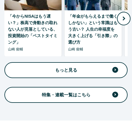
「今からNISAはもう遅
「年金がもらえるまで働く
老
い？」株高で身動きの取れ
しかない」という常識はも
ない人が見落としている、
う古い？ 人生の幸福度を
投資開始の「ベストタイミ
大きく上げる「引き際」の
ング」
選び方
山崎 俊輔
山崎 俊輔
山
もっと見る
特集・連載一覧はこちら