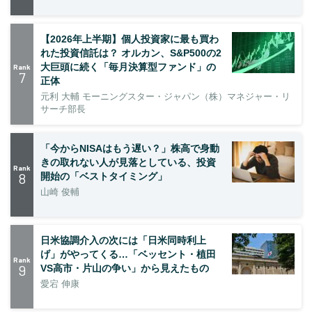
【2026年上半期】個人投資家に最も買わ
れた投資信託は？ オルカン、S&P500の2
大巨頭に続く「毎月決算型ファンド」の
Rank
7
正体
元利 大輔 モーニングスター・ジャパン（株）マネジャー・リ
サーチ部長
「今からNISAはもう遅い？」株高で身動
きの取れない人が見落としている、投資
Rank
8
開始の「ベストタイミング」
山崎 俊輔
日米協調介入の次には「日米同時利上
げ」がやってくる…「ベッセント・植田
Rank
9
VS高市・片山の争い」から見えたもの
愛宕 伸康