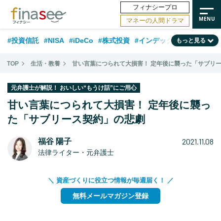
フィナシープロ
マネーの人間ドラマ
#投資信託
#NISA
#iDeCo
#株式投資
#インデックスファンド
もっと見る
#相談事例
#相続・贈与
#FP
#新NISA
#ランキング
#日本株
TOP
生活・教養
甘い言葉につられて大損害！ 定年後に襲った「サブリ
#積立投資
#トレンド
#30代
#公的年金
#40代
#50代
元弁護士が解説！ おいしい“もうけ話”にご用心
#フィナンシャル・ウェルビーイング
#老後
#金融用語解説
甘い言葉につられて大損害！ 定年後に襲っ
#データ・調査
た「サブリース契約」の悲劇
#資産運用業界
#海外事情
#国内株式型
#60代
2021.11.08
福谷 陽子
法律ライター・元弁護士
＼ 資産づくりに役立つ情報が毎週届く！ ／
無料メールマガジン登録