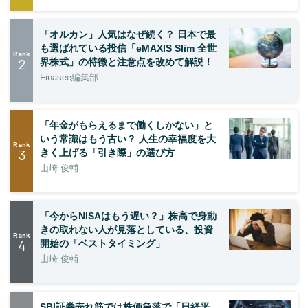
「オルカン」人気はなぜ続く？ 日本で最
も選ばれている投信「eMAXIS Slim 全世
Rank
2
界株式」の特徴と注意点を改めて解説！
Finasee編集部
「年金がもらえるまで働くしかない」と
いう常識はもう古い？ 人生の幸福度を大
Rank
3
きく上げる「引き際」の選び方
山崎 俊輔
「今からNISAはもう遅い？」株高で身動
きの取れない人が見落としている、投資
Rank
4
開始の「ベストタイミング」
山崎 俊輔
SBI証券売れ筋では株価急落で「日経平