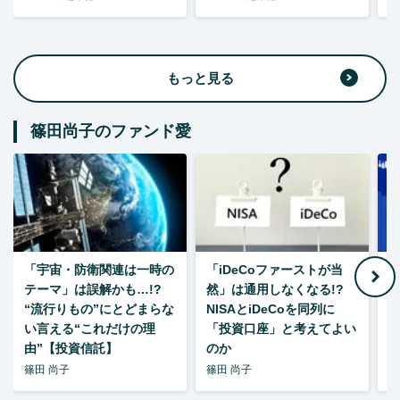
もっと見る
篠田尚子のファンド愛
「宇宙・防衛関連は一時の
「iDeCoファーストが当
【
テーマ」は誤解かも…!?
然」は通用しなくなる!?
“流行りもの”にとどまらな
NISAとiDeCoを同列に
い言える“これだけの理
「投資口座」と考えてよい
由”【投資信託】
のか
篠田 尚子
篠田 尚子
篠