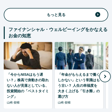
もっと見る
ファイナンシャル・ウェルビーイングをかなえる
お金の知恵
「今からNISAはもう遅
「年金がもらえるまで働く
老
い？」株高で身動きの取れ
しかない」という常識はも
ない人が見落としている、
う古い？ 人生の幸福度を
投資開始の「ベストタイミ
大きく上げる「引き際」の
ング」
選び方
山崎 俊輔
山崎 俊輔
山