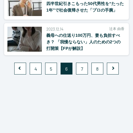
四半世紀引きこもった50代男性を“たった
1年”で社会復帰させた「プロの手腕」
2023.12.14
辻本 由香
義母への仕送り100万円、妻も負担すべ
き？ 「我慢ならない」人のための2つの
打開策【FPが解説】
4
5
6
7
8