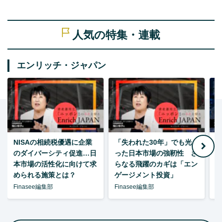
人気の特集・連載
エンリッチ・ジャパン
NISAの相続税優遇に企業
「失われた30年」でも光
のダイバーシティ促進…日
った日本市場の強靭性 さ
本市場の活性化に向けて求
らなる飛躍のカギは「エン
められる施策とは？
ゲージメント投資」
Finasee編集部
Finasee編集部
F