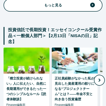
もっと見る
投資信託で長期投資！エッセイコンクール受賞作
品＜一般個人部門＞【2月13日「NISAの日」記
念】
「積立投資が続けられな
正社員経験がなかった私が
い」人に伝えたい、自然に
見出した資産運用の頼りに
長期運用ができるたった一
なる“プロジェクトチー
つのシンプルなルール【読
ム”とは？――年金不安と
者体験談】
向き合う投資遍歴
Finasee編集部
Finasee編集部
F