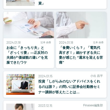
資」
2024.01.18
2024.01.18
辻本 由香
辻本 由香
お金に「きっちり夫」と
「食費いくら？」「電気代
「ざっくり妻」―正反対の
高すぎ！」細かすぎる夫に
夫婦が“価値観の違い”を克
妻が感じた “週末を迎える苦
服できたワケ
痛”
2024.01.15
小出 昌平
投資「しがらみのないアドバイスをくれ
るのは誰？」の問いに証券会社勤務セミ
ナー講師が答えたことは…
2023.12.15
Finasee編集部