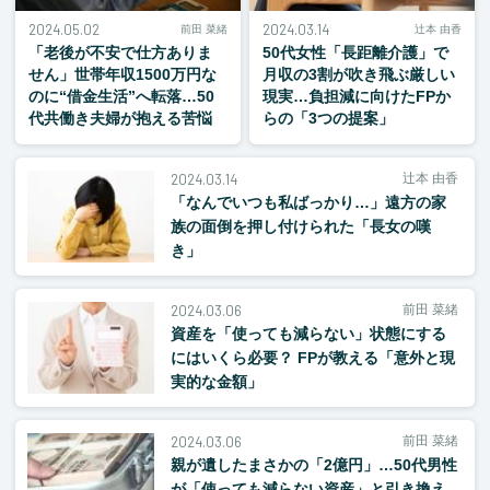
2024.05.02
2024.03.14
前田 菜緒
辻本 由香
「老後が不安で仕方ありま
50代女性「長距離介護」で
せん」世帯年収1500万円な
月収の3割が吹き飛ぶ厳しい
のに“借金生活”へ転落…50
現実…負担減に向けたFPか
代共働き夫婦が抱える苦悩
らの「3つの提案」
2024.03.14
辻本 由香
「なんでいつも私ばっかり…」遠方の家
族の面倒を押し付けられた「長女の嘆
き」
2024.03.06
前田 菜緒
資産を「使っても減らない」状態にする
にはいくら必要？ FPが教える「意外と現
実的な金額」
2024.03.06
前田 菜緒
親が遺したまさかの「2億円」…50代男性
が「使っても減らない資産」と引き換え