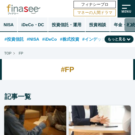
フィナシープロ
マネーの人間ドラマ
NISA
iDeCo・DC
投資信託・運用
投資相談
年金・相続
#投資信託
#NISA
#iDeCo
#株式投資
#インデックスファンド
もっと見る
#相談事例
#相続・贈与
#FP
#新NISA
#積立投資
#30代
TOP
FP
#ランキング
#日本株
#公的年金
#40代
#トレンド
#FP
#フィナンシャル・ウェルビーイング
#企業型DC
#退職金
#50代
#老後
#データ・調査
#金融用語解説
#話題の企業
#国内株式型
記事一覧