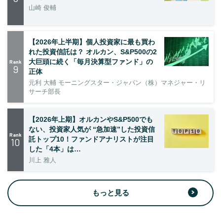
山崎 俊輔
【2026年上半期】個人投資家に最も買わ
れた投資信託は？ オルカン、S&P500の2
大巨頭に続く「毎月決算型ファンド」の
Rank
9
正体
元利 大輔 モーニングスター・ジャパン（株）マネジャー・リ
サーチ部長
【2026年上期】オルカンやS&P500でも
ない、投資家人気が “急加速”した投資信
Rank
託トップ10！ファンドアナリストが注目
10
した「4本」は…
川上 雅人
もっと見る