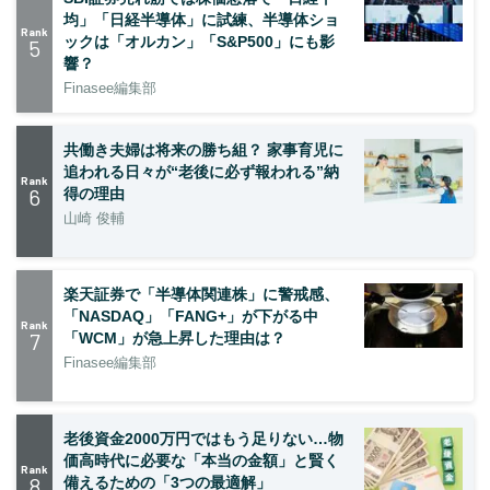
均」「日経半導体」に試練、半導体ショ
Rank
ックは「オルカン」「S&P500」にも影
5
響？
Finasee編集部
共働き夫婦は将来の勝ち組？ 家事育児に
追われる日々が“老後に必ず報われる”納
Rank
6
得の理由
山崎 俊輔
楽天証券で「半導体関連株」に警戒感、
「NASDAQ」「FANG+」が下がる中
Rank
7
「WCM」が急上昇した理由は？
Finasee編集部
老後資金2000万円ではもう足りない…物
価高時代に必要な「本当の金額」と賢く
Rank
8
備えるための「3つの最適解」