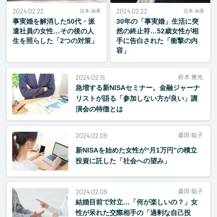
2024.02.22
2024.02.22
辻本 由香
辻本 由香
事実婚を解消した50代・派
30年の「事実婚」生活に突
遣社員の女性…その後の人
然の終止符…52歳女性が相
生を照らした「2つの対策」
手に告白された「衝撃の内
容」
2024.02.15
鈴木 雅光
急増する新NISAセミナー。金融ジャーナ
リストが語る「参加しない方が良い」講
演会の特徴とは
2024.02.09
森田 聡子
新NISAを始めた女性が“月1万円”の積立
投資に託した「社会への望み」
2024.02.09
森田 聡子
結婚目前で対立…「何が楽しいの？」女
性が呆れた交際相手の「過剰な自己投