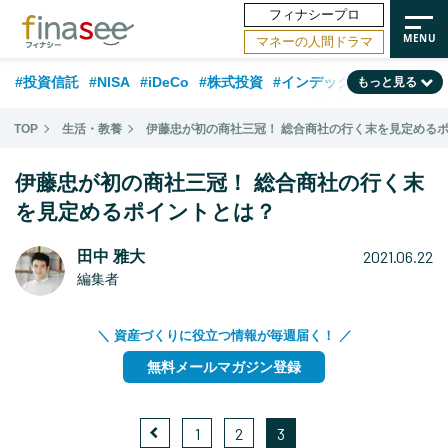
フィナシープロ
マネーの人間ドラマ
#投資信託
#NISA
#iDeCo
#株式投資
#インデックスファンド
もっと見る
#相談事例
#新NISA
#相続・贈与
#FP
#積立投資
#30代
TOP
生活・教養
伊藤忠が初の商社三冠！ 総合商社の行く末を見定める
#企業型DC
#退職金
#話題の企業
#日本株
#ランキング
#40代
伊藤忠が初の商社三冠！ 総合商社の行く末
#公的年金
#フィナンシャル・ウェルビーイング
#トレンド
を見定めるポイントとは？
#50代
#データ・調査
#老後
#60代
#国内株式型
2021.06.22
田中 雅大
編集者
＼ 資産づくりに役立つ情報が毎週届く！ ／
無料メールマガジン登録
1
2
3