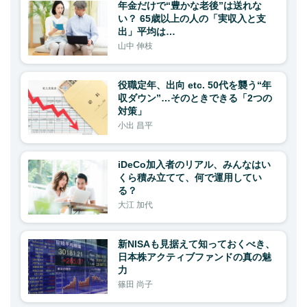
年金だけで“豊かな老後”は送れな
い？ 65歳以上の人の「実収入と支
出」平均は…
山中 伸枝
役職定年、出向 etc. 50代を襲う“年
収ダウン”…そのときできる「2つの
対策」
小出 昌平
iDeCo加入者のリアル、みんなはい
くら積み立てて、何で運用してい
る？
大江 加代
新NISAも見据えて知っておくべき、
日本株アクティブファンドの真の魅
力
篠田 尚子