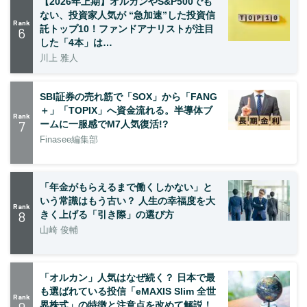
【2026年上期】オルカンやS&P500でも
ない、投資家人気が “急加速”した投資信
Rank
託トップ10！ファンドアナリストが注目
6
した「4本」は…
川上 雅人
SBI証券の売れ筋で「SOX」から「FANG
＋」「TOPIX」へ資金流れる。半導体ブ
Rank
7
ームに一服感でM7人気復活!?
Finasee編集部
「年金がもらえるまで働くしかない」と
いう常識はもう古い？ 人生の幸福度を大
Rank
8
きく上げる「引き際」の選び方
山崎 俊輔
「オルカン」人気はなぜ続く？ 日本で最
も選ばれている投信「eMAXIS Slim 全世
Rank
界株式」の特徴と注意点を改めて解説！