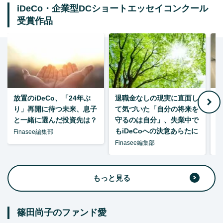
iDeCo・企業型DCショートエッセイコンクール
受賞作品
放置のiDeCo、「24年ぶ
退職金なしの現実に直面し
り」再開に待つ未来、息子
て気づいた「自分の将来を
と一緒に選んだ投資先は？
守るのは自分」、失業中で
た
もiDeCoへの決意あらたに
Finasee編集部
Finasee編集部
F
もっと見る
篠田尚子のファンド愛