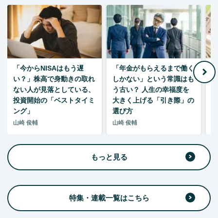
「今からNISAはもう遅
「年金がもらえるまで働く
老
い？」株高で身動きの取れ
しかない」という常識はも
ない人が見落としている、
う古い？ 人生の幸福度を
投資開始の「ベストタイミ
大きく上げる「引き際」の
ング」
選び方
山崎 俊輔
山崎 俊輔
山
もっと見る
特集・連載一覧はこちら