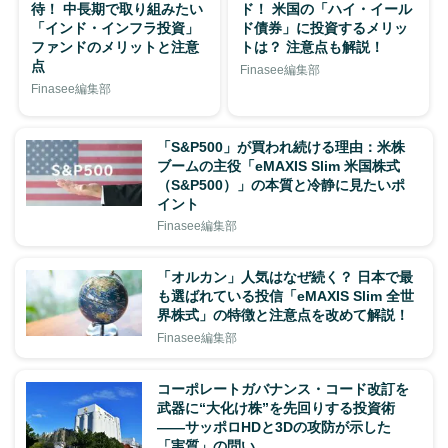
待！ 中長期で取り組みたい
ド！ 米国の「ハイ・イール
「インド・インフラ投資」
ド債券」に投資するメリッ
ファンドのメリットと注意
トは？ 注意点も解説！
点
Finasee編集部
Finasee編集部
「S&P500」が買われ続ける理由：米株
ブームの主役「eMAXIS Slim 米国株式
（S&P500）」の本質と冷静に見たいポ
イント
Finasee編集部
「オルカン」人気はなぜ続く？ 日本で最
も選ばれている投信「eMAXIS Slim 全世
界株式」の特徴と注意点を改めて解説！
Finasee編集部
コーポレートガバナンス・コード改訂を
武器に“大化け株”を先回りする投資術
——サッポロHDと3Dの攻防が示した
「実質」の問い