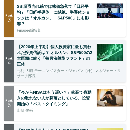
SBI証券売れ筋では株価急落で「日経平
均」「日経半導体」に試練、半導体ショ
Rank
ックは「オルカン」「S&P500」にも影
3
響？
Finasee編集部
【2026年上半期】個人投資家に最も買わ
れた投資信託は？ オルカン、S&P500の2
大巨頭に続く「毎月決算型ファンド」の
Rank
4
正体
元利 大輔 モーニングスター・ジャパン（株）マネジャー・リ
サーチ部長
「今からNISAはもう遅い？」株高で身動
きの取れない人が見落としている、投資
Rank
5
開始の「ベストタイミング」
山崎 俊輔