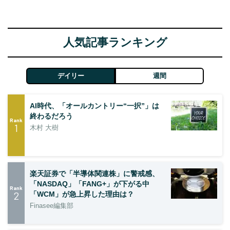
人気記事ランキング
デイリー
週間
AI時代、「オールカントリー“一択”」は
終わるだろう
Rank
1
木村 大樹
楽天証券で「半導体関連株」に警戒感、
「NASDAQ」「FANG+」が下がる中
Rank
2
「WCM」が急上昇した理由は？
Finasee編集部