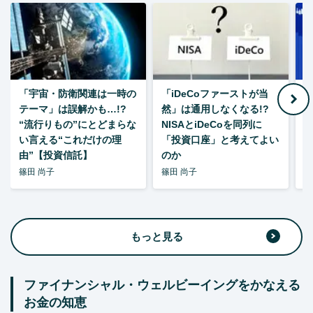
「宇宙・防衛関連は一時の
「iDeCoファーストが当
【
テーマ」は誤解かも…!?
然」は通用しなくなる!?
“流行りもの”にとどまらな
NISAとiDeCoを同列に
い言える“これだけの理
「投資口座」と考えてよい
由”【投資信託】
のか
篠田 尚子
篠田 尚子
篠
もっと見る
ファイナンシャル・ウェルビーイングをかなえる
お金の知恵