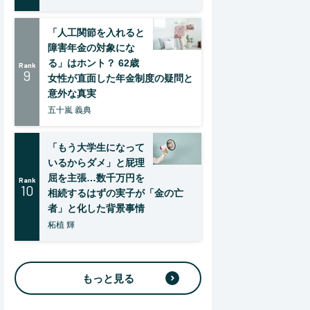
「人工関節を入れると
障害年金の対象にな
る」はホント？ 62歳
Rank
9
女性が直面した年金制度の疑問と
意外な真実
五十嵐 義典
「もう大学生になって
いるからダメ」と屁理
屈を主張…数千万円を
Rank
10
相続するはずの実子が「金の亡
者」と化した背景事情
柘植 輝
もっと見る