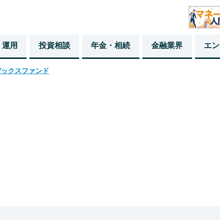
・運用
投資相談
年金・相続
金融業界
エン
デックスファンド