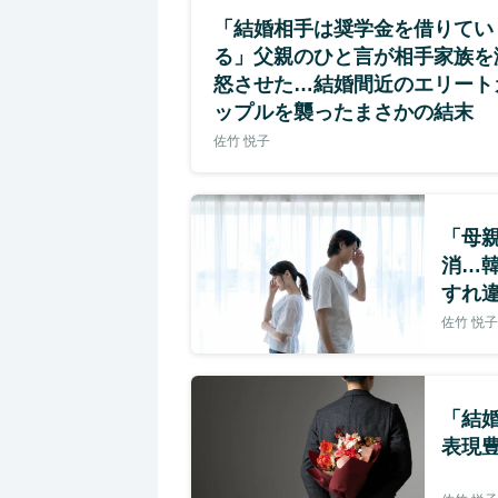
「結婚相手は奨学金を借りてい
る」父親のひと言が相手家族を
怒させた…結婚間近のエリート
ップルを襲ったまさかの結末
佐竹 悦子
「母
消…
すれ違
佐竹 悦子
「結
表現