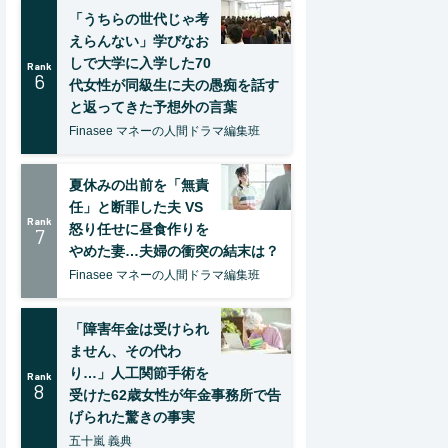
「うちらの世代じゃ考
えらんない」学びなお
しで大学に入学した70
Rank
6
代女性が同級生に夫の愚痴を話す
と返ってきた予想外の言葉
Finasee マネーの人間ドラマ編集班
夏休みの出前を「無責
任」と断罪した夫 VS
Rank
怒り任せに昼食作りを
7
やめた妻…夫婦の衝突の結末は？
Finasee マネーの人間ドラマ編集班
「障害年金は受けられ
ません、その代わ
り…」人工関節手術を
Rank
8
受けた62歳女性が年金事務所で告
げられた驚きの事実
五十嵐 義典