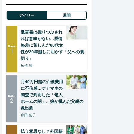
デイリー
週間
遺言書は握りつぶされ
れば意味がない…愛情
格差に苦しんだ60代女
Rank
1
性が20年越しに明かす「父への裏
切り」
柘植 輝
月40万円超の介護費用
に不信感…ケアマネの
調査で判明した「老人
Rank
2
ホームの闇」、娘が挑んだ父親の
救出劇
森田 聡子
払う意思なし？外国籍