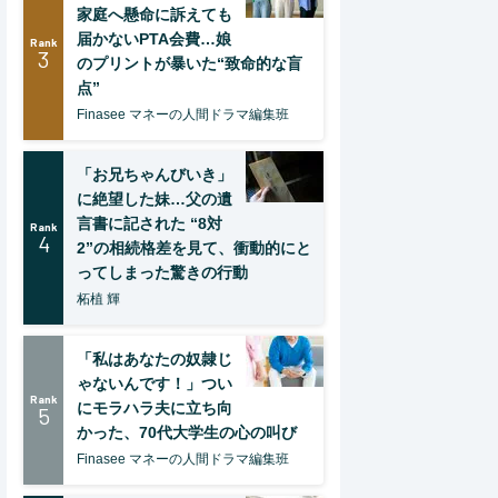
家庭へ懸命に訴えても
届かないPTA会費…娘
Rank
3
のプリントが暴いた“致命的な盲
点”
Finasee マネーの人間ドラマ編集班
「お兄ちゃんびいき」
に絶望した妹…父の遺
言書に記された “8対
Rank
4
2”の相続格差を見て、衝動的にと
ってしまった驚きの行動
柘植 輝
「私はあなたの奴隷じ
ゃないんです！」つい
Rank
にモラハラ夫に立ち向
5
かった、70代大学生の心の叫び
Finasee マネーの人間ドラマ編集班