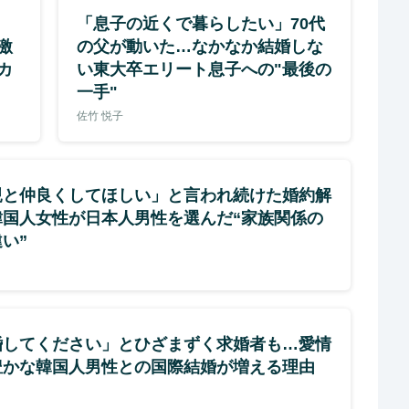
「息子の近くで暮らしたい」70代
激
の父が動いた…なかなか結婚しな
カ
い東大卒エリート息子への"最後の
一手"
佐竹 悦子
親と仲良くしてほしい」と言われ続けた婚約解
韓国人女性が日本人男性を選んだ“家族関係の
い”
婚してください」とひざまずく求婚者も…愛情
豊かな韓国人男性との国際結婚が増える理由