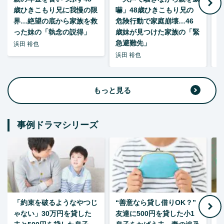
歳ひきこもり兄に我慢の限
嚇」48歳ひきこもり兄の
い
界…絶望の底から家族を救
危険行動で家庭崩壊…46
った妹の「執念の説得」
歳妹が見つけた家族の「緊
急避難先」
浜田 裕也
浜田 裕也
浜
もっと見る
事例ドラマシリーズ
「約束を破るようなやつじ
“善意なら貸し借りOK？”
ゃない」30万円を貸した
友達に500円を貸した小1