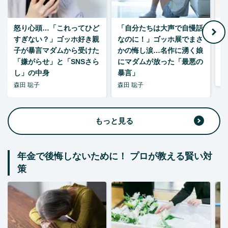
怒り心頭…「これってひど
「自分たちは大声で自慢話
すぎない？」ゴッホ好き親
なのに！」ゴッホ展でまさ
1
子が暴言マダムから受けた
かの悔し涙…名作に湧く娘
「嫌がらせ」と「SNSさら
にマダムが放った「最悪の
し」の中身
暴言」
森
森田 聡子
森田 聡子
もっと見る
年金で後悔しないために！ プロが教える賢い対
策