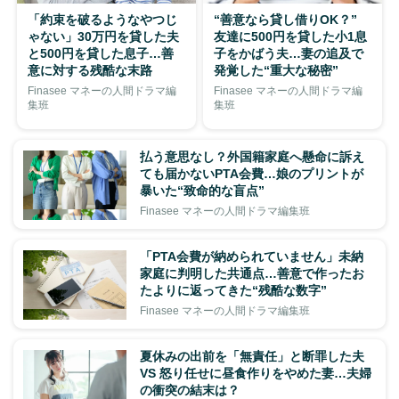
「約束を破るようなやつじ
“善意なら貸し借りOK？”
ゃない」30万円を貸した夫
友達に500円を貸した小1息
と500円を貸した息子…善
子をかばう夫…妻の追及で
意に対する残酷な末路
発覚した“重大な秘密”
Finasee マネーの人間ドラマ編
Finasee マネーの人間ドラマ編
集班
集班
払う意思なし？外国籍家庭へ懸命に訴え
ても届かないPTA会費…娘のプリントが
暴いた“致命的な盲点”
Finasee マネーの人間ドラマ編集班
「PTA会費が納められていません」未納
家庭に判明した共通点…善意で作ったお
たよりに返ってきた“残酷な数字”
Finasee マネーの人間ドラマ編集班
夏休みの出前を「無責任」と断罪した夫
VS 怒り任せに昼食作りをやめた妻…夫婦
の衝突の結末は？