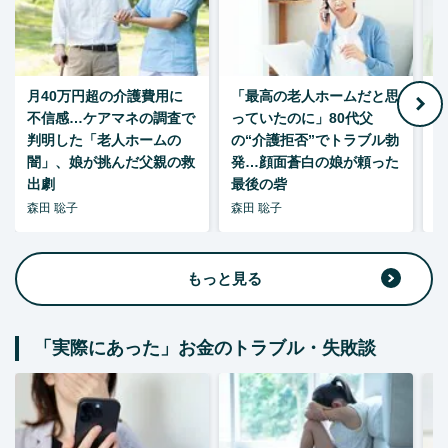
月40万円超の介護費用に
「最高の老人ホームだと思
不信感…ケアマネの調査で
っていたのに」80代父
判明した「老人ホームの
の“介護拒否”でトラブル勃
し
闇」、娘が挑んだ父親の救
発…顔面蒼白の娘が頼った
出劇
最後の砦
森田 聡子
森田 聡子
柘
もっと見る
「実際にあった」お金のトラブル・失敗談