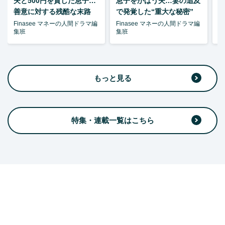
夫と500円を貸した息子…
息子をかばう夫…妻の追及
P
善意に対する残酷な末路
で発覚した“重大な秘密”
暴
Finasee マネーの人間ドラマ編
Finasee マネーの人間ドラマ編
F
集班
集班
集
もっと見る
特集・連載一覧はこちら