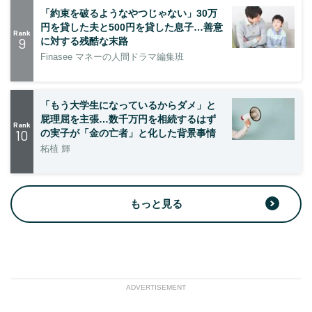
「約束を破るようなやつじゃない」30万
円を貸した夫と500円を貸した息子…善意
Rank
9
に対する残酷な末路
Finasee マネーの人間ドラマ編集班
「もう大学生になっているからダメ」と
屁理屈を主張…数千万円を相続するはず
Rank
10
の実子が「金の亡者」と化した背景事情
柘植 輝
もっと見る
ADVERTISEMENT