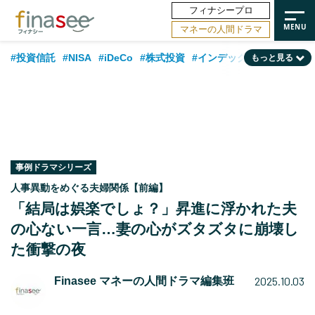
フィナシープロ
マネーの人間ドラマ
#投資信託
#NISA
#iDeCo
#株式投資
#インデックスファンド
もっと見る
#相談事例
#相続・贈与
#FP
#新NISA
#積立投資
#30代
#ランキング
#日本株
#公的年金
#40代
#トレンド
#フィナンシャル・ウェルビーイング
#企業型DC
#退職金
#50代
#老後
#データ・調査
#金融用語解説
#話題の企業
#国内株式型
事例ドラマシリーズ
人事異動をめぐる夫婦関係【前編】
「結局は娯楽でしょ？」昇進に浮かれた夫
の心ない一言…妻の心がズタズタに崩壊し
た衝撃の夜
2025.10.03
Finasee マネーの人間ドラマ編集班