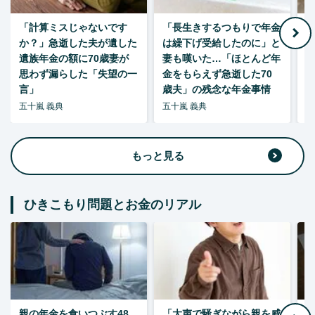
「計算ミスじゃないです
「長生きするつもりで年金
「
か？」急逝した夫が遺した
は繰下げ受給したのに」と
た
遺族年金の額に70歳妻が
妻も嘆いた…「ほとんど年
思わず漏らした「失望の一
金をもらえず急逝した70
言」
歳夫」の残念な年金事情
五十嵐 義典
五十嵐 義典
五
もっと見る
ひきこもり問題とお金のリアル
親の年金を食いつぶす48
「大声で騒ぎながら親を威