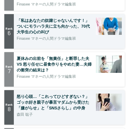
Finasee マネーの人間ドラマ編集班
「私はあなたの奴隷じゃないんです！」
ついにモラハラ夫に立ち向かった、70代
Rank
6
大学生の心の叫び
Finasee マネーの人間ドラマ編集班
夏休みの出前を「無責任」と断罪した夫
VS 怒り任せに昼食作りをやめた妻…夫婦
Rank
7
の衝突の結末は？
Finasee マネーの人間ドラマ編集班
怒り心頭…「これってひどすぎない？」
ゴッホ好き親子が暴言マダムから受けた
Rank
8
「嫌がらせ」と「SNSさらし」の中身
森田 聡子