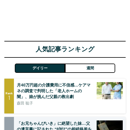
人気記事ランキング
デイリー
週間
月40万円超の介護費用に不信感…ケアマ
ネの調査で判明した「老人ホームの
Rank
1
闇」、娘が挑んだ父親の救出劇
森田 聡子
「お兄ちゃんびいき」に絶望した妹…父
の遺言書に記された “8対2”の相続格差を