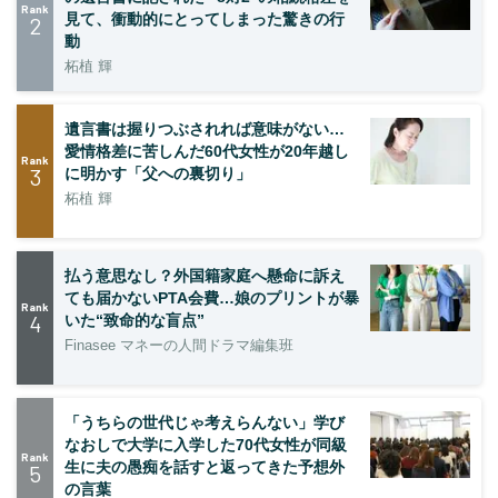
Rank
見て、衝動的にとってしまった驚きの行
2
動
柘植 輝
遺言書は握りつぶされれば意味がない…
愛情格差に苦しんだ60代女性が20年越し
Rank
3
に明かす「父への裏切り」
柘植 輝
払う意思なし？外国籍家庭へ懸命に訴え
ても届かないPTA会費…娘のプリントが暴
Rank
4
いた“致命的な盲点”
Finasee マネーの人間ドラマ編集班
「うちらの世代じゃ考えらんない」学び
なおしで大学に入学した70代女性が同級
Rank
生に夫の愚痴を話すと返ってきた予想外
5
の言葉