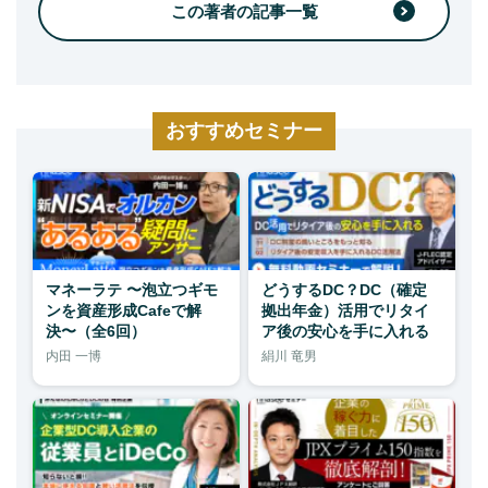
この著者の記事一覧
おすすめセミナー
マネーラテ 〜泡立つギモ
どうするDC？DC（確定
ンを資産形成Cafeで解
拠出年金）活用でリタイ
決〜（全6回）
ア後の安心を手に入れる
内田 一博
絹川 竜男