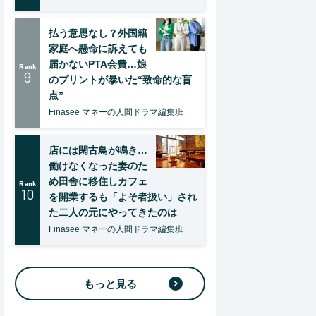
払う意思なし？外国籍
家庭へ懸命に訴えても
届かないPTA会費…娘
Rank
9
のプリントが暴いた“致命的な盲
点”
Finasee マネーの人間ドラマ編集班
店には閑古鳥が鳴き…
働けなくなった妻のた
め田舎に移住しカフェ
Rank
10
を開業するも「よそ者扱い」され
た二人の元にやってきたのは
Finasee マネーの人間ドラマ編集班
もっと見る