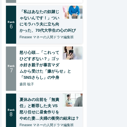
「私はあなたの奴隷じ
ゃないんです！」つい
Rank
にモラハラ夫に立ち向
6
かった、70代大学生の心の叫び
Finasee マネーの人間ドラマ編集班
怒り心頭…「これって
ひどすぎない？」ゴッ
ホ好き親子が暴言マダ
Rank
7
ムから受けた「嫌がらせ」と
「SNSさらし」の中身
森田 聡子
夏休みの出前を「無責
任」と断罪した夫 VS
Rank
怒り任せに昼食作りを
8
やめた妻…夫婦の衝突の結末は？
Finasee マネーの人間ドラマ編集班