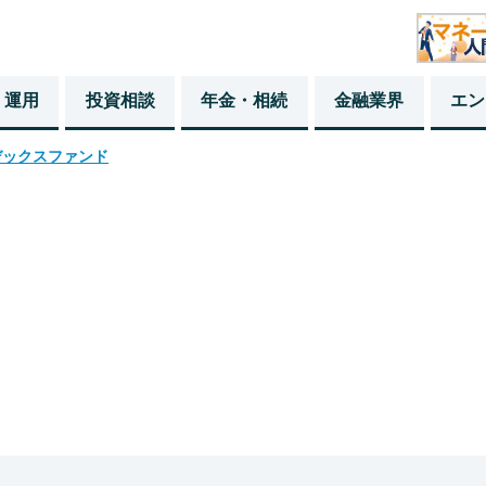
・運用
投資相談
年金・相続
金融業界
エン
デックスファンド