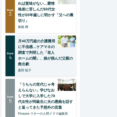
れば意味がない…愛情
格差に苦しんだ60代女
Rank
3
性が20年越しに明かす「父への裏
切り」
柘植 輝
月40万円超の介護費用
に不信感…ケアマネの
調査で判明した「老人
Rank
4
ホームの闇」、娘が挑んだ父親の
救出劇
森田 聡子
「うちらの世代じゃ考
えらんない」学びなお
しで大学に入学した70
Rank
5
代女性が同級生に夫の愚痴を話す
と返ってきた予想外の言葉
Finasee マネーの人間ドラマ編集班