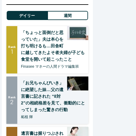
デイリー
週間
「ちょっと面倒だと思
っていた」夫は本心を
打ち明けるも…田舎町
Rank
1
に越してきたよそ者夫婦が子ども
食堂を開いて起こったこと
Finasee マネーの人間ドラマ編集班
「お兄ちゃんびいき」
に絶望した妹…父の遺
言書に記された “8対
Rank
2
2”の相続格差を見て、衝動的にと
ってしまった驚きの行動
柘植 輝
遺言書は握りつぶされ