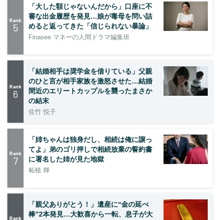
「大した額じゃないんだから」口座に不
審な出金履歴を発見…娘が毒母を問い詰
Rank
5
めると返ってきた「信じられない暴論」
Finasee マネーの人間ドラマ編集班
「結婚相手は奨学金を借りている」父親
のひと言が相手家族を激怒させた…結婚
Rank
間近のエリートカップルを襲ったまさか
6
の結末
佐竹 悦子
「姉ちゃんは独身だし、相続は俺に譲っ
てよ」弟のゴリ押しで相続放棄の誓約書
Rank
7
に署名した姉が見た地獄
柘植 輝
「親父ありがとう！」遺産に“金の延べ
棒”2本発見…大歓喜から一転、息子が大
Rank