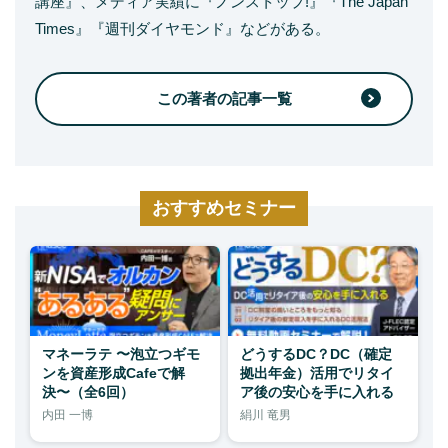
講座』、メディア実績に『ノンストップ!』『The Japan
Times』『週刊ダイヤモンド』などがある。
この著者の記事一覧
おすすめセミナー
マネーラテ 〜泡立つギモ
どうするDC？DC（確定
ンを資産形成Cafeで解
拠出年金）活用でリタイ
決〜（全6回）
ア後の安心を手に入れる
内田 一博
絹川 竜男