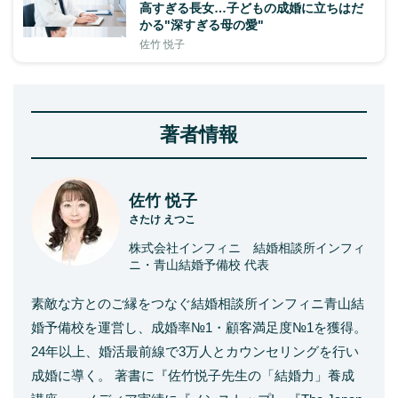
高すぎる長女…子どもの成婚に立ちはだ
かる"深すぎる母の愛"
佐竹 悦子
著者情報
佐竹 悦子
さたけ えつこ
株式会社インフィニ 結婚相談所インフィ
ニ・青山結婚予備校 代表
素敵な方とのご縁をつなぐ結婚相談所インフィニ青山結
婚予備校を運営し、成婚率№1・顧客満足度№1を獲得。
24年以上、婚活最前線で3万人とカウンセリングを行い
成婚に導く。 著書に『佐竹悦子先生の「結婚力」養成