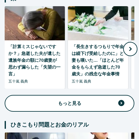
「計算ミスじゃないです
「長生きするつもりで年金
「
か？」急逝した夫が遺した
は繰下げ受給したのに」と
た
遺族年金の額に70歳妻が
妻も嘆いた…「ほとんど年
思わず漏らした「失望の一
金をもらえず急逝した70
言」
歳夫」の残念な年金事情
五十嵐 義典
五十嵐 義典
五
もっと見る
ひきこもり問題とお金のリアル