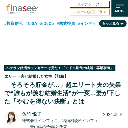
フィナシープロ
マネーの人間ドラマ
#投資信託
#NISA
#iDeCo
#株式投資
#インデックスファンド
もっと見る
#相談事例
#相続・贈与
#FP
#新NISA
#ランキング
#トレンド
#日本株
#公的年金
#30代
#40代
#50代
#金融用語解説
#資産運用業界
#老後
#海外事情
#積立投資
#フィナンシャル・ウェルビーイング
#データ・調査
#国内株式型
ベテラン婚活カウンセラーは見た！ 「ミドル世代の結婚・再婚事情」
エリート夫と結婚した女性【前編】
#60代
「そろそろ貯金が…」超エリート夫の失業
で“誰もが羨む結婚生活”が一変…妻が下し
た「やむを得ない決断」とは
2024.06.14
佐竹 悦子
株式会社インフィニ 結婚相談所インフィ
ニ・青山結婚予備校 代表