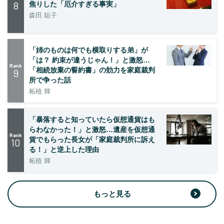
8
焦りした「厄介すぎる事実」
森田 聡子
「姉のものは何でも横取りする弟」が
「は？ 約束が違うじゃん！」と激怒…
Rank
「相続放棄の誓約書」の効力を家庭裁判
9
所で争った話
柘植 輝
「暴落すると知っていたら仮想通貨はも
らわなかった！」と激怒…遺産を仮想通
Rank
貨でもらった長女が「家庭裁判所に訴え
10
る！」と逆上した理由
柘植 輝
もっと見る