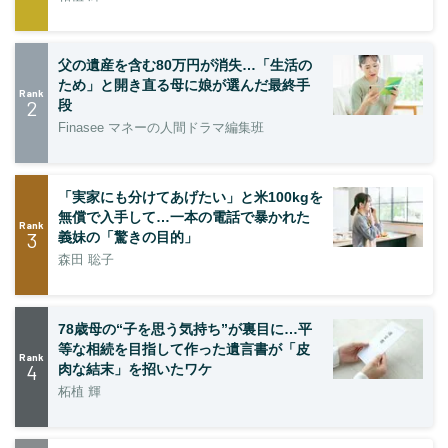
父の遺産を含む80万円が消失…「生活の
ため」と開き直る母に娘が選んだ最終手
Rank
2
段
Finasee マネーの人間ドラマ編集班
「実家にも分けてあげたい」と米100kgを
無償で入手して…一本の電話で暴かれた
Rank
3
義妹の「驚きの目的」
森田 聡子
78歳母の“子を思う気持ち”が裏目に…平
等な相続を目指して作った遺言書が「皮
Rank
4
肉な結末」を招いたワケ
柘植 輝