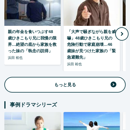
親の年金を食いつぶす48
「大声で騒ぎながら親を威
歳ひきこもり兄に我慢の限
嚇」48歳ひきこもり兄の
い
界…絶望の底から家族を救
危険行動で家庭崩壊…46
った妹の「執念の説得」
歳妹が見つけた家族の「緊
急避難先」
浜田 裕也
浜田 裕也
浜
もっと見る
事例ドラマシリーズ