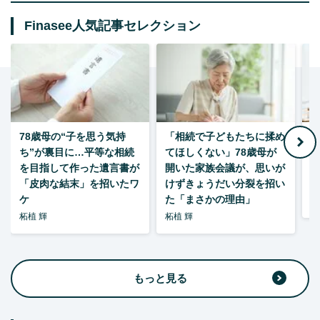
Finasee人気記事セレクション
78歳母の“子を思う気持
「相続で子どもたちに揉め
ち”が裏目に…平等な相続
てほしくない」78歳母が
い
を目指して作った遺言書が
開いた家族会議が、思いが
「皮肉な結末」を招いたワ
けずきょうだい分裂を招い
ケ
た「まさかの理由」
森
柘植 輝
柘植 輝
もっと見る