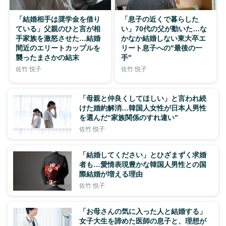
「結婚相手は奨学金を借り
「息子の近くで暮らした
ている」父親のひと言が相
い」70代の父が動いた…な
手家族を激怒させた…結婚
かなか結婚しない東大卒エ
間近のエリートカップルを
リート息子への"最後の一
襲ったまさかの結末
手"
佐竹 悦子
佐竹 悦子
「母親と仲良くしてほしい」と言われ続
けた婚約解消…韓国人女性が日本人男性
を選んだ“家族関係のすれ違い”
佐竹 悦子
「結婚してください」とひざまずく求婚
者も…愛情表現豊かな韓国人男性との国
際結婚が増える理由
佐竹 悦子
「お母さんの気に入った人と結婚する」
女子大生を諦めた医師の息子と、理想が