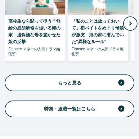
高校生なら黙って従う？無
「私のことは放っておい
父
給の必須研修を強いる海の
て」初バイトをめぐり母娘
家…過保護な母を驚かせた
が激突…海の家に潜んでい
娘の反撃
た“異様なルール”
Finasee マネーの人間ドラマ編
Finasee マネーの人間ドラマ編
F
集班
集班
集
もっと見る
特集・連載一覧はこちら