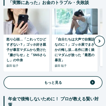
「実際にあった」お金のトラブル・失敗談
怒り心頭…「これってひど
「自分たちは大声で自慢話
すぎない？」ゴッホ好き親
なのに！」ゴッホ展でまさ
1
子が暴言マダムから受けた
かの悔し涙…名作に湧く娘
「嫌がらせ」と「SNSさら
にマダムが放った「最悪の
し」の中身
暴言」
森
森田 聡子
森田 聡子
もっと見る
年金で後悔しないために！ プロが教える賢い対
策