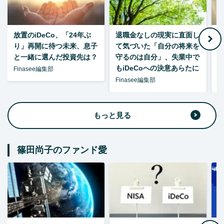
放置のiDeCo、「24年ぶ
退職金なしの現実に直面し
り」再開に待つ未来、息子
て気づいた「自分の将来を
と一緒に選んだ投資先は？
守るのは自分」、失業中で
た
もiDeCoへの決意あらたに
Finasee編集部
Finasee編集部
F
もっと見る
篠田尚子のファンド愛