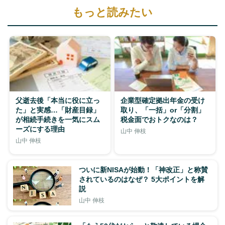
もっと読みたい
父逝去後「本当に役に立っ
企業型確定拠出年金の受け
た」と実感…「財産目録」
取り、「一括」or「分割」
が相続手続きを一気にスム
税金面でおトクなのは？
ーズにする理由
山中 伸枝
山中 伸枝
ついに新NISAが始動！「神改正」と称賛
されているのはなぜ？ 5大ポイントを解
説
山中 伸枝