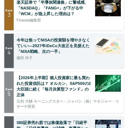
楽天証券で「半導体関連株」に警戒感、
「NASDAQ」「FANG+」が下がる中
Rank
3
「WCM」が急上昇した理由は？
Finasee編集部
今年は焦ってNISAの投資額を増やさなく
ていい―2027年iDeCo大改正を見据えた
Rank
4
「NISA戦略、次の一手」
篠田 尚子
【2026年上半期】個人投資家に最も買わ
れた投資信託は？ オルカン、S&P500の2
大巨頭に続く「毎月決算型ファンド」の
Rank
5
正体
元利 大輔 モーニングスター・ジャパン（株）マネジャー・リ
サーチ部長
SBI証券売れ筋では株価急落で「日経平