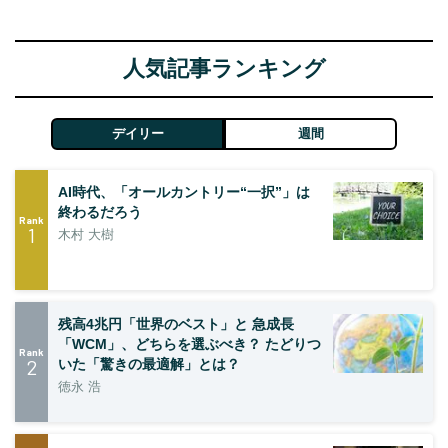
人気記事ランキング
デイリー
週間
AI時代、「オールカントリー“一択”」は
終わるだろう
Rank
1
木村 大樹
残高4兆円「世界のベスト」と 急成長
「WCM」、どちらを選ぶべき？ たどりつ
Rank
2
いた「驚きの最適解」とは？
徳永 浩