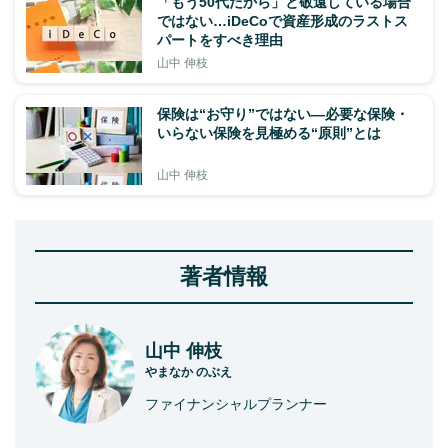
「もう50代だから」と敬遠している場合
ではない…iDeCoで資産形成のラストス
パートをすべき理由
山中 伸枝
保険は“お守り”ではない―必要な保険・
いらない保険を見極める“原則”とは
山中 伸枝
著者情報
山中 伸枝
やまなか のぶえ
ファイナンシャルプランナー