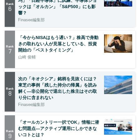
均」「日経半導体」に試練、半導体ショ
Rank
ックは「オルカン」「S&P500」にも影
6
響？
Finasee編集部
「今からNISAはもう遅い？」株高で身動
きの取れない人が見落としている、投資
Rank
7
開始の「ベストタイミング」
山崎 俊輔
次の「キオクシア」銘柄を見抜くには？
東芝の事例「残した持分の帰属」を読み
Rank
解く—非公開化で退出した株主はその取
8
り分に含まれない
Finasee編集部
「オールカントリー一択でOK」情報に潜
む問題点―アクティブ運用にしかできな
Rank
9
いコトとは？