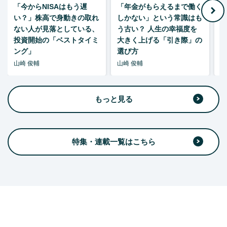
「今からNISAはもう遅
「年金がもらえるまで働く
老
い？」株高で身動きの取れ
しかない」という常識はも
ない人が見落としている、
う古い？ 人生の幸福度を
投資開始の「ベストタイミ
大きく上げる「引き際」の
ング」
選び方
山崎 俊輔
山崎 俊輔
山
もっと見る
特集・連載一覧はこちら