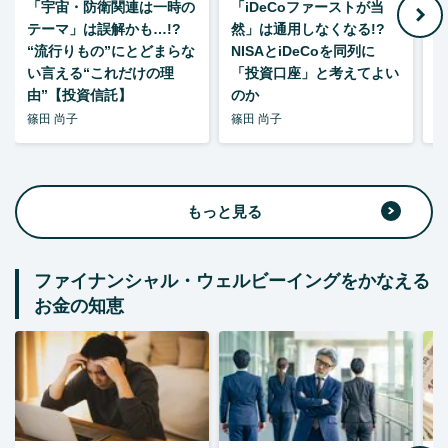
「宇宙・防衛関連は一時の
「iDeCoファーストが当
【
テーマ」は誤解かも…!?
然」は通用しなくなる!?
“流行りもの”にとどまらな
NISAとiDeCoを同列に
い言える“これだけの理
「投資口座」と考えてよい
由”【投資信託】
のか
篠田 尚子
篠田 尚子
篠
もっと見る
ファイナンシャル・ウェルビーイングをかなえる
お金の知恵