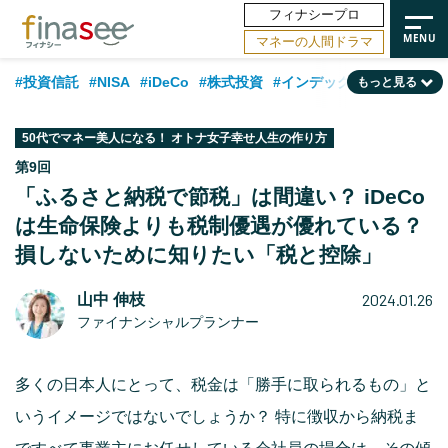
フィナシープロ
マネーの人間ドラマ
#投資信託
#NISA
#iDeCo
#株式投資
#インデックスファンド
もっと見る
#相談事例
#相続・贈与
#FP
#新NISA
#ランキング
#トレンド
50代でマネー美人になる！ オトナ女子幸せ人生の作り方
#日本株
#公的年金
#30代
#40代
#50代
#金融用語解説
第9回
「ふるさと納税で節税」は間違い？ iDeCo
#資産運用業界
#老後
#海外事情
#積立投資
は生命保険よりも税制優遇が優れている？
#フィナンシャル・ウェルビーイング
#データ・調査
#国内株式型
損しないために知りたい「税と控除」
#60代
2024.01.26
山中 伸枝
ファイナンシャルプランナー
多くの日本人にとって、税金は「勝手に取られるもの」と
いうイメージではないでしょうか？ 特に徴収から納税ま