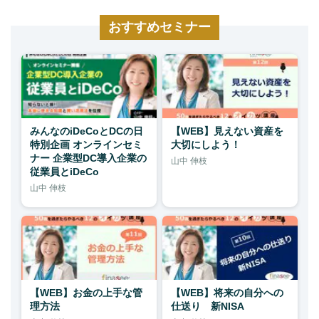
おすすめセミナー
みんなのiDeCoとDCの日
【WEB】見えない資産を
特別企画 オンラインセミ
大切にしよう！
ナー 企業型DC導入企業の
山中 伸枝
従業員とiDeCo
山中 伸枝
【WEB】お金の上手な管
【WEB】将来の自分への
理方法
仕送り 新NISA