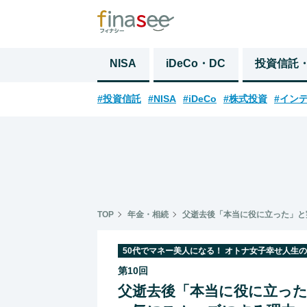
NISA
iDeCo・DC
投資信託
#投資信託
#NISA
#iDeCo
#株式投資
#イン
TOP
年金・相続
父逝去後「本当に役に立った」と
50代でマネー美人になる！ オトナ女子幸せ人生
第10回
父逝去後「本当に役に立っ