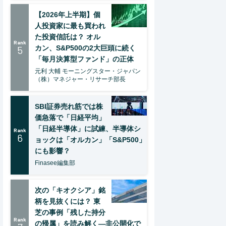
【2026年上半期】個
人投資家に最も買われ
た投資信託は？ オル
Rank
5
カン、S&P500の2大巨頭に続く
「毎月決算型ファンド」の正体
元利 大輔 モーニングスター・ジャパン
（株）マネジャー・リサーチ部長
SBI証券売れ筋では株
価急落で「日経平均」
「日経半導体」に試練、半導体シ
Rank
6
ョックは「オルカン」「S&P500」
にも影響？
Finasee編集部
次の「キオクシア」銘
柄を見抜くには？ 東
芝の事例「残した持分
Rank
の帰属」を読み解く—非公開化で