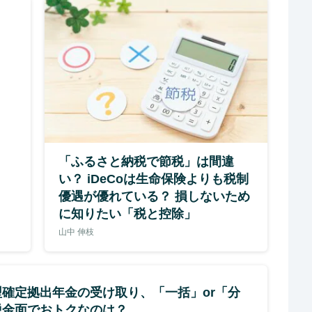
「ふるさと納税で節税」は間違
い？ iDeCoは生命保険よりも税制
優遇が優れている？ 損しないため
に知りたい「税と控除」
山中 伸枝
型確定拠出年金の受け取り、「一括」or「分
税金面でおトクなのは？