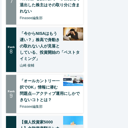
7
退出した株主はその取り分に含ま
れない
Finasee編集部
「今からNISAはもう
遅い？」株高で身動き
の取れない人が見落と
Rank
8
している、投資開始の「ベストタ
イミング」
山崎 俊輔
「オールカントリー一
択でOK」情報に潜む
Rank
問題点―アクティブ運用にしかで
9
きないコトとは？
Finasee編集部
【個人投資家5000