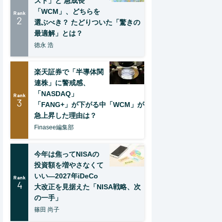
スト」と 急成長
「WCM」、どちらを
Rank
2
選ぶべき？ たどりついた「驚きの
最適解」とは？
徳永 浩
楽天証券で「半導体関
連株」に警戒感、
「NASDAQ」
Rank
3
「FANG+」が下がる中「WCM」が
急上昇した理由は？
Finasee編集部
今年は焦ってNISAの
投資額を増やさなくて
いい―2027年iDeCo
Rank
4
大改正を見据えた「NISA戦略、次
の一手」
篠田 尚子