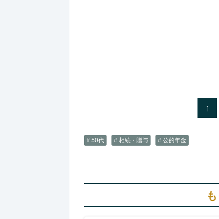
1
# 50代
# 相続・贈与
# 公的年金
も