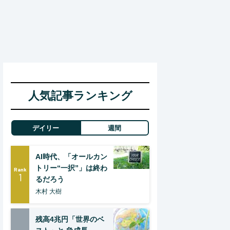
人気記事ランキング
デイリー
週間
AI時代、「オールカン
トリー“一択”」は終わ
Rank
1
るだろう
木村 大樹
残高4兆円「世界のベ