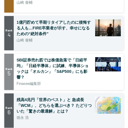
山崎 俊輔
1億円貯めて早期リタイアしたのに後悔す
る人も…FIRE卒業者が示す、幸せになる
Rank
4
ための“絶対条件”
山崎 俊輔
SBI証券売れ筋では株価急落で「日経平
均」「日経半導体」に試練、半導体ショ
Rank
ックは「オルカン」「S&P500」にも影
5
響？
Finasee編集部
残高4兆円「世界のベスト」と 急成長
「WCM」、どちらを選ぶべき？ たどりつ
Rank
6
いた「驚きの最適解」とは？
徳永 浩