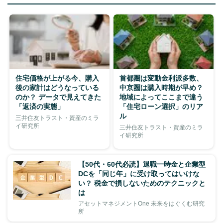
住宅価格が上がる今、購入
首都圏は変動金利派多数、
後の家計はどうなっている
中京圏は購入時期が早め？
のか？ データで見えてきた
地域によってここまで違う
「返済の実態」
「住宅ローン選択」のリア
ル
三井住友トラスト・資産のミラ
イ研究所
三井住友トラスト・資産のミラ
イ研究所
【50代・60代必読】退職一時金と企業型
DCを「同じ年」に受け取ってはいけな
い？ 税金で損しないためのテクニックと
は
アセットマネジメントOne 未来をはぐくむ研究
所