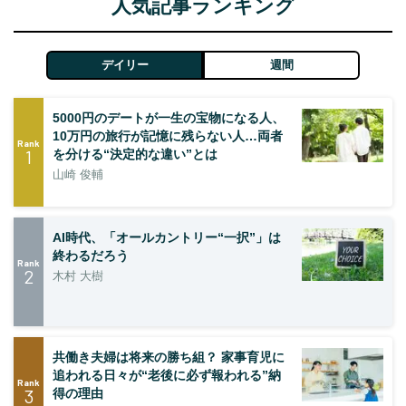
人気記事ランキング
デイリー
週間
5000円のデートが一生の宝物になる人、
10万円の旅行が記憶に残らない人…両者
Rank
1
を分ける“決定的な違い”とは
山崎 俊輔
AI時代、「オールカントリー“一択”」は
終わるだろう
Rank
2
木村 大樹
共働き夫婦は将来の勝ち組？ 家事育児に
追われる日々が“老後に必ず報われる”納
Rank
3
得の理由