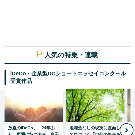
人気の特集・連載
iDeCo・企業型DCショートエッセイコンクール
受賞作品
放置のiDeCo、「24年ぶ
退職金なしの現実に直面し
り」再開に待つ未来、息子
て気づいた「自分の将来を