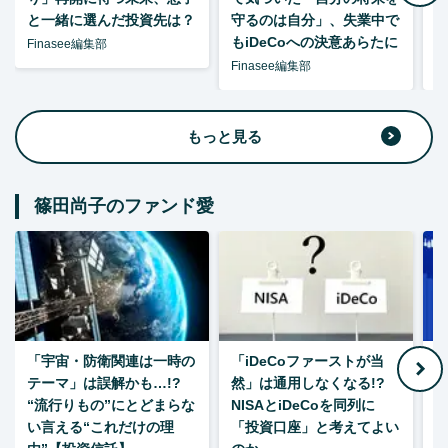
と一緒に選んだ投資先は？
守るのは自分」、失業中で
た
もiDeCoへの決意あらたに
Finasee編集部
Finasee編集部
F
もっと見る
篠田尚子のファンド愛
「宇宙・防衛関連は一時の
「iDeCoファーストが当
【
テーマ」は誤解かも…!?
然」は通用しなくなる!?
“流行りもの”にとどまらな
NISAとiDeCoを同列に
い言える“これだけの理
「投資口座」と考えてよい