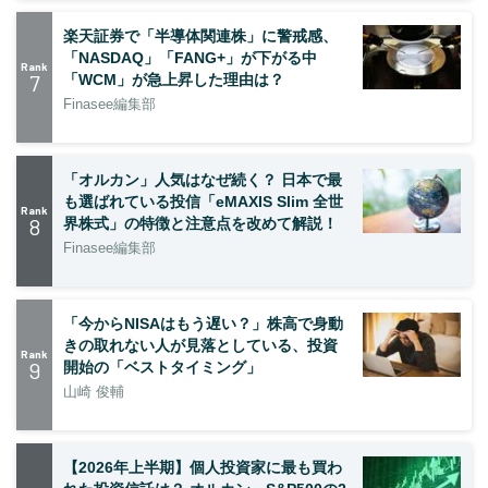
楽天証券で「半導体関連株」に警戒感、
「NASDAQ」「FANG+」が下がる中
Rank
7
「WCM」が急上昇した理由は？
Finasee編集部
「オルカン」人気はなぜ続く？ 日本で最
も選ばれている投信「eMAXIS Slim 全世
Rank
8
界株式」の特徴と注意点を改めて解説！
Finasee編集部
「今からNISAはもう遅い？」株高で身動
きの取れない人が見落としている、投資
Rank
9
開始の「ベストタイミング」
山崎 俊輔
【2026年上半期】個人投資家に最も買わ