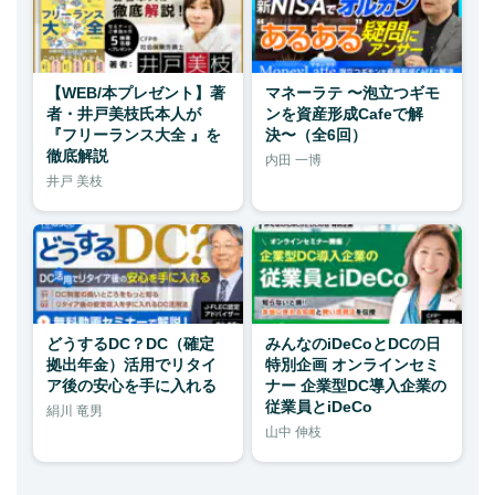
【WEB/本プレゼント】著
マネーラテ 〜泡立つギモ
者・井戸美枝氏本人が
ンを資産形成Cafeで解
『フリーランス大全 』を
決〜（全6回）
徹底解説
内田 一博
井戸 美枝
どうするDC？DC（確定
みんなのiDeCoとDCの日
拠出年金）活用でリタイ
特別企画 オンラインセミ
ア後の安心を手に入れる
ナー 企業型DC導入企業の
従業員とiDeCo
絹川 竜男
山中 伸枝