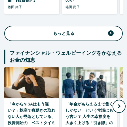
由”【投資信託】
のか
篠田 尚子
篠田 尚子
篠
もっと見る
ファイナンシャル・ウェルビーイングをかなえる
お金の知恵
「今からNISAはもう遅
「年金がもらえるまで働く
老
い？」株高で身動きの取れ
しかない」という常識はも
ない人が見落としている、
う古い？ 人生の幸福度を
投資開始の「ベストタイミ
大きく上げる「引き際」の