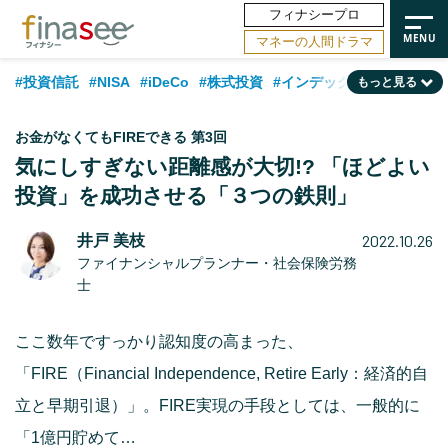
フィナシープロ
マネーの人間ドラマ
#投資信託
#NISA
#iDeCo
#株式投資
#インデックスファンド
もっと見る
#相談事例
#相続・贈与
#FP
#新NISA
#ランキング
#トレンド
お金がなくてもFIREできる 第3回
#日本株
#公的年金
#30代
#40代
#50代
#金融用語解説
気にしすぎない距離感が大切!? 「ほどよい
投資」を成功させる「３つの鉄則」
#資産運用業界
#老後
#海外事情
#積立投資
#フィナンシャル・ウェルビーイング
#データ・調査
#国内株式型
2022.10.26
井戸 美枝
ファイナンシャルプランナー・社会保険労務
#60代
士
ここ数年ですっかり認知度の高まった、
「FIRE（Financial Independence, Retire Early：経済的自
立と早期引退）」。FIRE実現の手段としては、一般的に
「1億円貯めて…