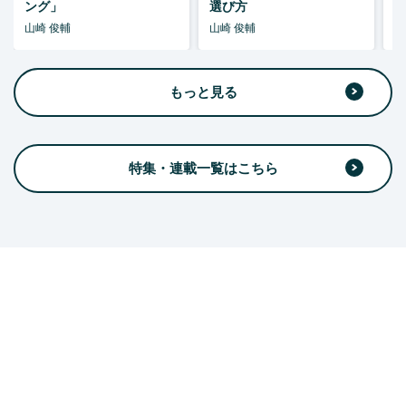
ング」
選び方
山崎 俊輔
山崎 俊輔
山
もっと見る
特集・連載一覧はこちら