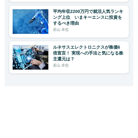
平均年収2200万円で就活人気ランキ
ング上位 いまキーエンスに投資を
するべき理由
若山 卓也
ルネサスエレクトロニクスが株価6
倍宣言！ 実現への手法と気になる株
主還元は？
若山 卓也