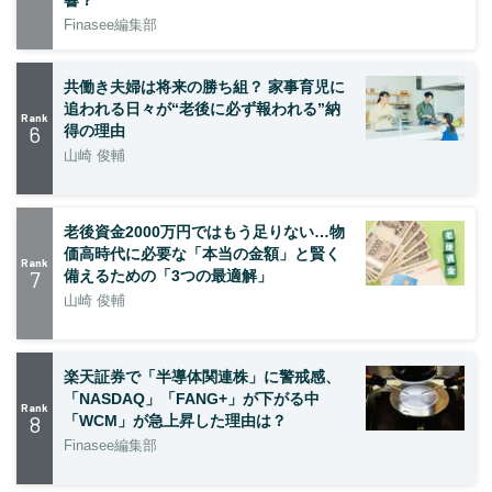
Finasee編集部
共働き夫婦は将来の勝ち組？ 家事育児に
追われる日々が“老後に必ず報われる”納
Rank
6
得の理由
山崎 俊輔
老後資金2000万円ではもう足りない…物
価高時代に必要な「本当の金額」と賢く
Rank
7
備えるための「3つの最適解」
山崎 俊輔
楽天証券で「半導体関連株」に警戒感、
「NASDAQ」「FANG+」が下がる中
Rank
8
「WCM」が急上昇した理由は？
Finasee編集部