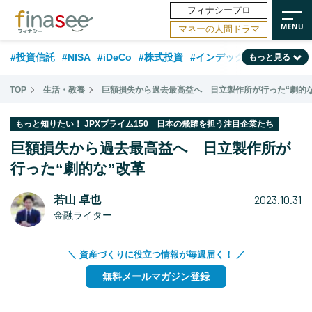
フィナシープロ
マネーの人間ドラマ
#投資信託
#NISA
#iDeCo
#株式投資
#インデックスファンド
もっと見る
#相談事例
#相続・贈与
#FP
#新NISA
#積立投資
#30代
TOP
生活・教養
巨額損失から過去最高益へ 日立製作所が行った“劇的な
#ランキング
#日本株
#公的年金
#40代
#トレンド
もっと知りたい！ JPXプライム150 日本の飛躍を担う注目企業たち
#フィナンシャル・ウェルビーイング
#企業型DC
#退職金
#50代
巨額損失から過去最高益へ 日立製作所が
#老後
行った“劇的な”改革
#データ・調査
#金融用語解説
#話題の企業
#国内株式型
2023.10.31
若山 卓也
金融ライター
＼ 資産づくりに役立つ情報が毎週届く！ ／
無料メールマガジン登録