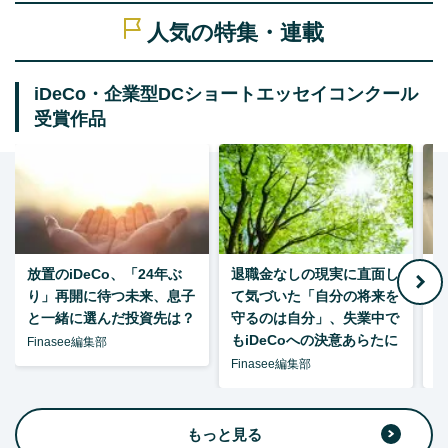
人気の特集・連載
iDeCo・企業型DCショートエッセイコンクール
受賞作品
放置のiDeCo、「24年ぶ
退職金なしの現実に直面し
り」再開に待つ未来、息子
て気づいた「自分の将来を
と一緒に選んだ投資先は？
守るのは自分」、失業中で
た
もiDeCoへの決意あらたに
Finasee編集部
Finasee編集部
F
もっと見る