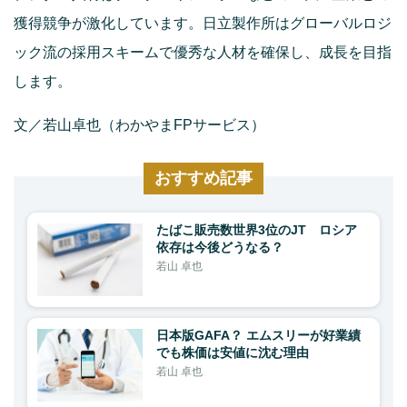
獲得競争が激化しています。日立製作所はグローバルロジ
ック流の採用スキームで優秀な人材を確保し、成長を目指
します。
文／若山卓也（わかやまFPサービス）
おすすめ記事
たばこ販売数世界3位のJT ロシア
依存は今後どうなる？
若山 卓也
日本版GAFA？ エムスリーが好業績
でも株価は安値に沈む理由
若山 卓也