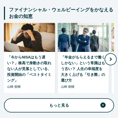
ファイナンシャル・ウェルビーイングをかなえる
お金の知恵
「今からNISAはもう遅
「年金がもらえるまで働く
老
い？」株高で身動きの取れ
しかない」という常識はも
ない人が見落としている、
う古い？ 人生の幸福度を
投資開始の「ベストタイミ
大きく上げる「引き際」の
ング」
選び方
山崎 俊輔
山崎 俊輔
山
もっと見る