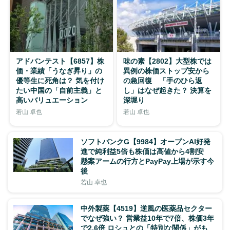
アドバンテスト【6857】株
味の素【2802】大型株では
価・業績「うなぎ昇り」の
異例の株価ストップ安から
優等生に死角は？ 気を付け
の急回復 「手のひら返
たい中国の「自前主義」と
し」はなぜ起きた？ 決算を
高いバリュエーション
深堀り
若山 卓也
若山 卓也
ソフトバンクG【9984】オープンAI好発
進で純利益5倍も株価は高値から4割安
懸案アームの行方とPayPay上場が示す今
後
若山 卓也
中外製薬【4519】逆風の医薬品セクター
でなぜ強い？ 営業益10年で7倍、株価3年
で2.6倍 ロシュとの「特別な関係」がも