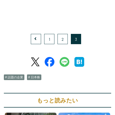
1
2
3
# 話題の企業
# 日本株
もっと読みたい