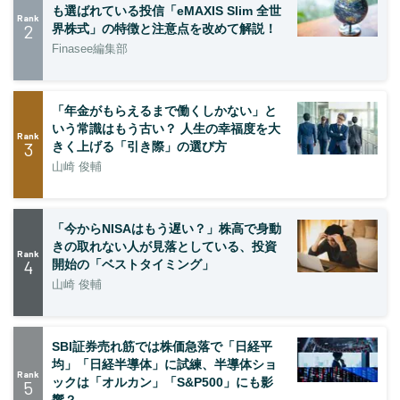
も選ばれている投信「eMAXIS Slim 全世
Rank
2
界株式」の特徴と注意点を改めて解説！
Finasee編集部
「年金がもらえるまで働くしかない」と
いう常識はもう古い？ 人生の幸福度を大
Rank
3
きく上げる「引き際」の選び方
山崎 俊輔
「今からNISAはもう遅い？」株高で身動
きの取れない人が見落としている、投資
Rank
4
開始の「ベストタイミング」
山崎 俊輔
SBI証券売れ筋では株価急落で「日経平
均」「日経半導体」に試練、半導体ショ
Rank
ックは「オルカン」「S&P500」にも影
5
響？