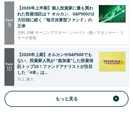
【2026年上半期】個人投資家に最も買わ
れた投資信託は？ オルカン、S&P500の2
大巨頭に続く「毎月決算型ファンド」の
Rank
9
正体
元利 大輔 モーニングスター・ジャパン（株）マネジャー・リ
サーチ部長
【2026年上期】オルカンやS&P500でも
ない、投資家人気が “急加速”した投資信
Rank
託トップ10！ファンドアナリストが注目
10
した「4本」は…
川上 雅人
もっと見る