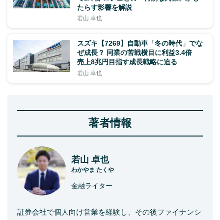
たらす影響を解説
若山 卓也
スズキ【7269】自動車「冬の時代」でな
ぜ成長？ 同業の苦戦横目に利益3.4倍
売上8兆円目指す成長戦略に迫る
若山 卓也
著者情報
若山 卓也
わかやま たくや
金融ライター
証券会社で個人向け営業を経験し、その後ファイナンシ