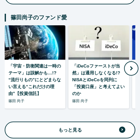
篠田尚子のファンド愛
「宇宙・防衛関連は一時の
「iDeCoファーストが当
【
テーマ」は誤解かも…!?
然」は通用しなくなる!?
“流行りもの”にとどまらな
NISAとiDeCoを同列に
い言える“これだけの理
「投資口座」と考えてよい
由”【投資信託】
のか
篠田 尚子
篠田 尚子
篠
もっと見る