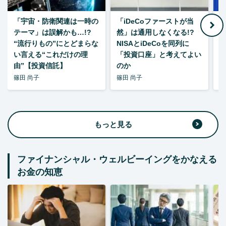
「宇宙・防衛関連は一時の
「iDeCoファーストが当
【
テーマ」は誤解かも…!?
然」は通用しなくなる!?
“流行りもの”にとどまらな
NISAとiDeCoを同列に
い言える“これだけの理
「投資口座」と考えてよい
由”【投資信託】
のか
篠田 尚子
篠田 尚子
篠
もっと見る
ファイナンシャル・ウェルビーイングをかなえる
お金の知恵