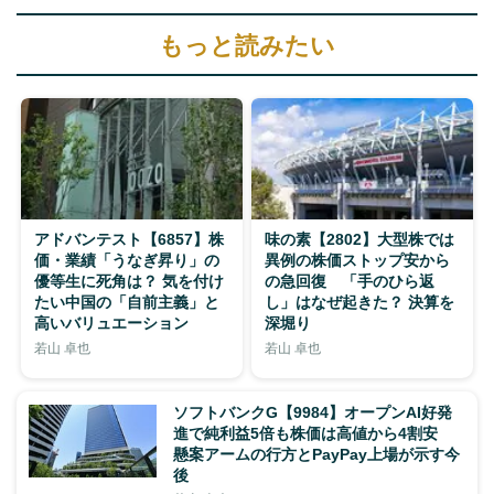
もっと読みたい
アドバンテスト【6857】株
味の素【2802】大型株では
価・業績「うなぎ昇り」の
異例の株価ストップ安から
優等生に死角は？ 気を付け
の急回復 「手のひら返
たい中国の「自前主義」と
し」はなぜ起きた？ 決算を
高いバリュエーション
深堀り
若山 卓也
若山 卓也
ソフトバンクG【9984】オープンAI好発
進で純利益5倍も株価は高値から4割安
懸案アームの行方とPayPay上場が示す今
後