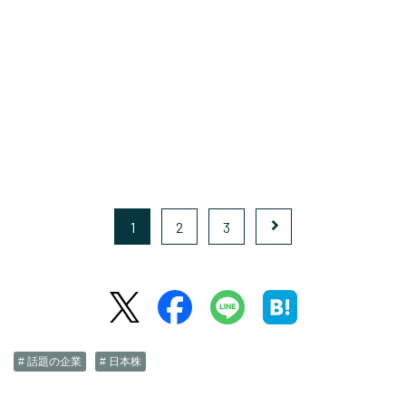
1
2
3
# 話題の企業
# 日本株