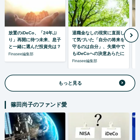
放置のiDeCo、「24年ぶ
退職金なしの現実に直面し
り」再開に待つ未来、息子
て気づいた「自分の将来を
と一緒に選んだ投資先は？
守るのは自分」、失業中で
た
もiDeCoへの決意あらたに
Finasee編集部
Finasee編集部
F
もっと見る
篠田尚子のファンド愛