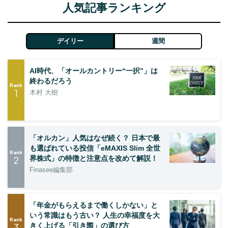
人気記事ランキング
デイリー
週間
AI時代、「オールカントリー“一択”」は
終わるだろう
Rank
1
木村 大樹
「オルカン」人気はなぜ続く？ 日本で最
も選ばれている投信「eMAXIS Slim 全世
Rank
2
界株式」の特徴と注意点を改めて解説！
Finasee編集部
「年金がもらえるまで働くしかない」と
いう常識はもう古い？ 人生の幸福度を大
Rank
3
きく上げる「引き際」の選び方