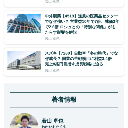
若山 卓也
中外製薬【4519】逆風の医薬品セクター
でなぜ強い？ 営業益10年で7倍、株価3年
で2.6倍 ロシュとの「特別な関係」がも
たらす影響を解説
若山 卓也
スズキ【7269】自動車「冬の時代」でな
ぜ成長？ 同業の苦戦横目に利益3.4倍
売上8兆円目指す成長戦略に迫る
若山 卓也
著者情報
若山 卓也
わかやま たくや