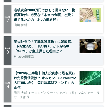
老後資金2000万円ではもう足りない…物
価高時代に必要な「本当の金額」と賢く
Rank
7
備えるための「3つの最適解」
山崎 俊輔
楽天証券で「半導体関連株」に警戒感、
「NASDAQ」「FANG+」が下がる中
Rank
8
「WCM」が急上昇した理由は？
Finasee編集部
【2026年上半期】個人投資家に最も買わ
れた投資信託は？ オルカン、S&P500の2
大巨頭に続く「毎月決算型ファンド」の
Rank
9
正体
元利 大輔 モーニングスター・ジャパン（株）マネジャー・リ
サーチ部長