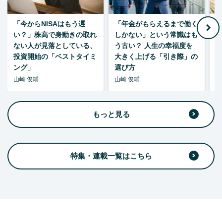
「今からNISAはもう遅
「年金がもらえるまで働く
老
い？」株高で身動きの取れ
しかない」という常識はも
ない人が見落としている、
う古い？ 人生の幸福度を
投資開始の「ベストタイミ
大きく上げる「引き際」の
ング」
選び方
山崎 俊輔
山崎 俊輔
山
もっと見る
特集・連載一覧はこちら