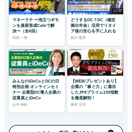
マネーラテ 〜泡立つギモ
どうするDC？DC（確定
ンを資産形成Cafeで解
拠出年金）活用でリタイ
決〜（全6回）
ア後の安心を手に入れる
内田 一博
絹川 竜男
みんなのiDeCoとDCの日
【WEB/プレゼントあり】
特別企画 オンラインセミ
企業の「稼ぐ力」に着目
ナー 企業型DC導入企業の
したJPXプライム150指数
従業員とiDeCo
を徹底解剖！
山中 伸枝
橋本 元洋