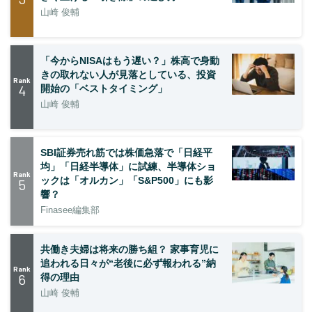
山崎 俊輔
「今からNISAはもう遅い？」株高で身動
きの取れない人が見落としている、投資
Rank
4
開始の「ベストタイミング」
山崎 俊輔
SBI証券売れ筋では株価急落で「日経平
均」「日経半導体」に試練、半導体ショ
Rank
ックは「オルカン」「S&P500」にも影
5
響？
Finasee編集部
共働き夫婦は将来の勝ち組？ 家事育児に
追われる日々が“老後に必ず報われる”納
Rank
6
得の理由
山崎 俊輔