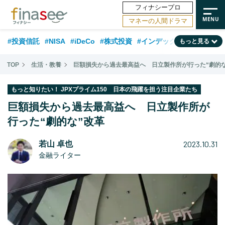
フィナシープロ
マネーの人間ドラマ
#投資信託
#NISA
#iDeCo
#株式投資
#インデックスファンド
もっと見る
#相談事例
#相続・贈与
#FP
#新NISA
#積立投資
#30代
TOP
生活・教養
巨額損失から過去最高益へ 日立製作所が行った“劇的な
#ランキング
#日本株
#公的年金
#40代
#トレンド
もっと知りたい！ JPXプライム150 日本の飛躍を担う注目企業たち
#フィナンシャル・ウェルビーイング
#企業型DC
#退職金
#50代
巨額損失から過去最高益へ 日立製作所が
#老後
行った“劇的な”改革
#データ・調査
#金融用語解説
#話題の企業
#国内株式型
2023.10.31
若山 卓也
金融ライター