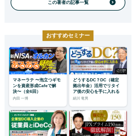
この著者の記事一覧
おすすめセミナー
マネーラテ 〜泡立つギモ
どうするDC？DC（確定
ンを資産形成Cafeで解
拠出年金）活用でリタイ
決〜（全6回）
ア後の安心を手に入れる
内田 一博
絹川 竜男