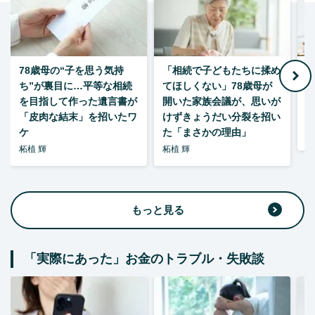
78歳母の“子を思う気持
「相続で子どもたちに揉め
ち”が裏目に…平等な相続
てほしくない」78歳母が
い
を目指して作った遺言書が
開いた家族会議が、思いが
「皮肉な結末」を招いたワ
けずきょうだい分裂を招い
ケ
た「まさかの理由」
森
柘植 輝
柘植 輝
もっと見る
「実際にあった」お金のトラブル・失敗談