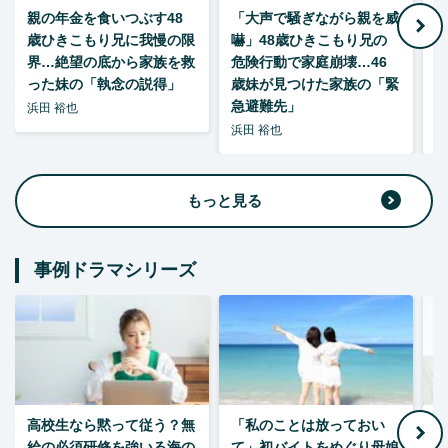
親の年金を食いつぶす48
「大声で騒ぎながら親を威
歳ひきこもり兄に我慢の限
嚇」48歳ひきこもり兄の
い
界…絶望の底から家族を救
危険行動で家庭崩壊…46
った妹の「執念の説得」
歳妹が見つけた家族の「緊
急避難先」
浜田 裕也
浜田 裕也
浜
もっと見る
事例ドラマシリーズ
高校生なら黙って従う？無
「私のことは放っておい
父
給の必須研修を強いる海の
て」初バイトをめぐり母娘