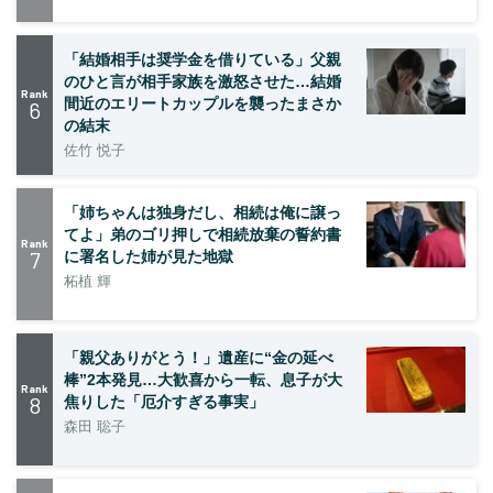
「結婚相手は奨学金を借りている」父親
のひと言が相手家族を激怒させた…結婚
Rank
間近のエリートカップルを襲ったまさか
6
の結末
佐竹 悦子
「姉ちゃんは独身だし、相続は俺に譲っ
てよ」弟のゴリ押しで相続放棄の誓約書
Rank
7
に署名した姉が見た地獄
柘植 輝
「親父ありがとう！」遺産に“金の延べ
棒”2本発見…大歓喜から一転、息子が大
Rank
8
焦りした「厄介すぎる事実」
森田 聡子