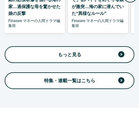
家…過保護な母を驚かせた
が激突…海の家に潜んでい
娘の反撃
た“異様なルール”
Finasee マネーの人間ドラマ編
Finasee マネーの人間ドラマ編
F
集班
集班
集
もっと見る
特集・連載一覧はこちら