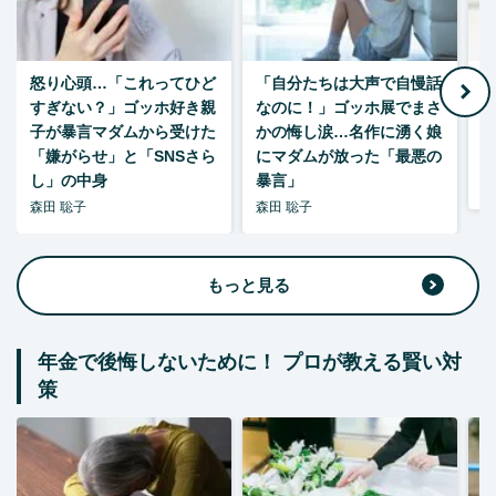
怒り心頭…「これってひど
「自分たちは大声で自慢話
すぎない？」ゴッホ好き親
なのに！」ゴッホ展でまさ
1
子が暴言マダムから受けた
かの悔し涙…名作に湧く娘
「嫌がらせ」と「SNSさら
にマダムが放った「最悪の
し」の中身
暴言」
森
森田 聡子
森田 聡子
もっと見る
年金で後悔しないために！ プロが教える賢い対
策