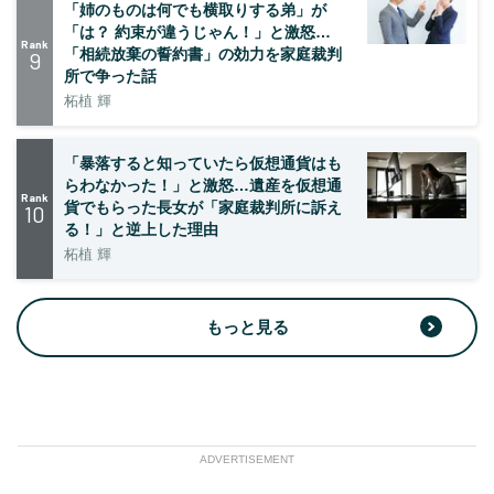
「姉のものは何でも横取りする弟」が
「は？ 約束が違うじゃん！」と激怒…
Rank
「相続放棄の誓約書」の効力を家庭裁判
9
所で争った話
柘植 輝
「暴落すると知っていたら仮想通貨はも
らわなかった！」と激怒…遺産を仮想通
Rank
貨でもらった長女が「家庭裁判所に訴え
10
る！」と逆上した理由
柘植 輝
もっと見る
ADVERTISEMENT