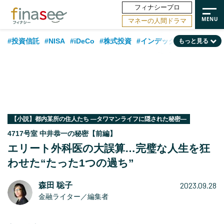
フィナシープロ
マネーの人間ドラマ
#投資信託
#NISA
#iDeCo
#株式投資
#インデックスファンド
もっと見る
#相談事例
#相続・贈与
#FP
#新NISA
#ランキング
#トレンド
#日本株
#公的年金
#30代
#40代
#50代
#金融用語解説
#資産運用業界
#老後
#海外事情
#積立投資
#フィナンシャル・ウェルビーイング
#データ・調査
#国内株式型
【小説】都内某所の住人たち ―タワマンライフに隠された秘密―
4717号室 中井恭一の秘密【前編】
#60代
エリート外科医の大誤算…完璧な人生を狂
わせた“たった1つの過ち”
2023.09.28
森田 聡子
金融ライター／編集者