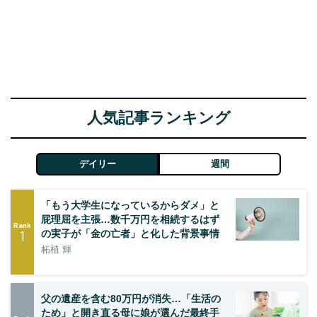
人気記事ランキング
デイリー
週間
「もう大学生になっているからダメ」と
屁理屈を主張…数千万円を相続するはず
Rank
1
の実子が「金の亡者」と化した背景事情
柘植 輝
父の遺産を含む80万円が消失…「生活の
ため」と開き直る母に娘が選んだ最終手