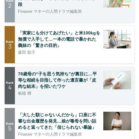
Rank
2
段
Finasee マネーの人間ドラマ編集班
「実家にも分けてあげたい」と米100kgを
無償で入手して…一本の電話で暴かれた
Rank
3
義妹の「驚きの目的」
森田 聡子
78歳母の“子を思う気持ち”が裏目に…平
等な相続を目指して作った遺言書が「皮
Rank
4
肉な結末」を招いたワケ
柘植 輝
「大した額じゃないんだから」口座に不
審な出金履歴を発見…娘が毒母を問い詰
Rank
5
めると返ってきた「信じられない暴論」
Finasee マネーの人間ドラマ編集班