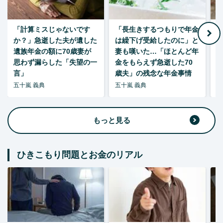
「計算ミスじゃないです
「長生きするつもりで年金
「
か？」急逝した夫が遺した
は繰下げ受給したのに」と
た
遺族年金の額に70歳妻が
妻も嘆いた…「ほとんど年
思わず漏らした「失望の一
金をもらえず急逝した70
言」
歳夫」の残念な年金事情
五十嵐 義典
五十嵐 義典
五
もっと見る
ひきこもり問題とお金のリアル