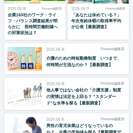
2025.06.18
2025.06.17
Finasee編集部
Finasee編集部
企業160社のワーク・ライ
「あなたは休めている？」
フ・バランス調査結果が明
年次有給休暇の取得率平均
らかに 長時間労働削減へ
が公表【最新調査】
の対策状況は？
2025.06.16
Finasee編集部
介護のための時短勤務制度 いつまで、
何時間が主流なのか？【最新調査】
2025.06.16
Finasee編集部
他人事ではない会社の「介護支援」制度
の実情は法定を上回る？ “スタンダー
ド”な水準を探る【最新調査】
2025.06.15
Finasee編集部
男性の育児休業はどうなっているの
か？ 企業の平均値を探る【最新調査デ