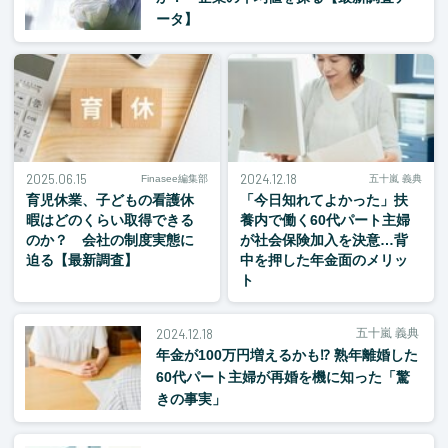
ータ】
2025.06.15
2024.12.18
Finasee編集部
五十嵐 義典
育児休業、子どもの看護休
「今日知れてよかった」扶
暇はどのくらい取得できる
養内で働く60代パート主婦
のか？ 会社の制度実態に
が社会保険加入を決意…背
迫る【最新調査】
中を押した年金面のメリッ
ト
2024.12.18
五十嵐 義典
年金が100万円増えるかも⁉ 熟年離婚した
60代パート主婦が再婚を機に知った「驚
きの事実」