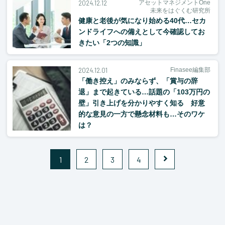
2024.12.12
アセットマネジメントOne
未来をはぐくむ研究所
健康と老後が気になり始める40代…セカ
ンドライフへの備えとして今確認してお
きたい「2つの知識」
2024.12.01
Finasee編集部
「働き控え」のみならず、「賞与の辞
退」まで起きている…話題の「103万円の
壁」引き上げを分かりやすく知る 好意
的な意見の一方で懸念材料も…そのワケ
は？
1
2
3
4