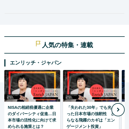
人気の特集・連載
エンリッチ・ジャパン
NISAの相続税優遇に企業
「失われた30年」でも光
のダイバーシティ促進…日
った日本市場の強靭性 さ
本市場の活性化に向けて求
らなる飛躍のカギは「エン
められる施策とは？
ゲージメント投資」