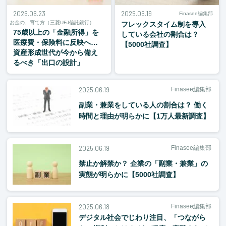
2026.06.23
2025.06.19
Finasee編集部
お金の、育て方（三菱UFJ信託銀行）
フレックスタイム制を導入
75歳以上の「金融所得」を
している会社の割合は？
医療費・保険料に反映へ…
【5000社調査】
資産形成世代が今から備え
るべき「出口の設計」
2025.06.19
Finasee編集部
副業・兼業をしている人の割合は？ 働く
時間と理由が明らかに【1万人最新調査】
2025.06.19
Finasee編集部
禁止か解禁か？ 企業の「副業・兼業」の
実態が明らかに【5000社調査】
2025.06.18
Finasee編集部
デジタル社会でじわり注目、「つながら