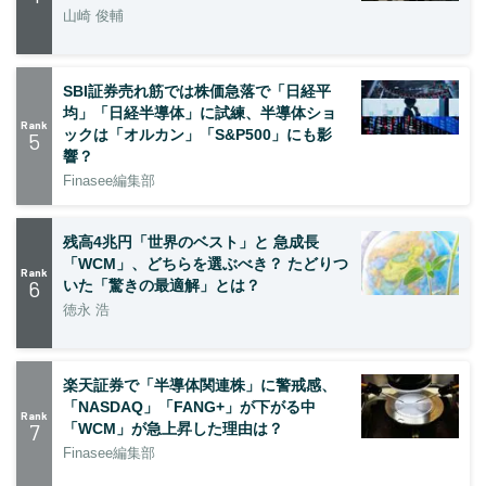
山崎 俊輔
SBI証券売れ筋では株価急落で「日経平
均」「日経半導体」に試練、半導体ショ
Rank
ックは「オルカン」「S&P500」にも影
5
響？
Finasee編集部
残高4兆円「世界のベスト」と 急成長
「WCM」、どちらを選ぶべき？ たどりつ
Rank
6
いた「驚きの最適解」とは？
徳永 浩
楽天証券で「半導体関連株」に警戒感、
「NASDAQ」「FANG+」が下がる中
Rank
7
「WCM」が急上昇した理由は？
Finasee編集部