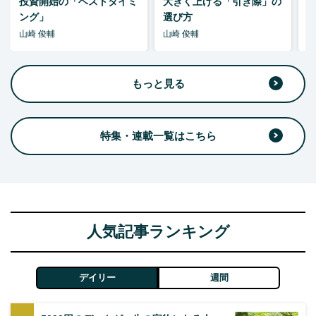
投資開始の「ベストタイミ
大きく上げる「引き際」の
ング」
選び方
山崎 俊輔
山崎 俊輔
山
もっと見る
特集・連載一覧はこちら
人気記事ランキング
デイリー
週間