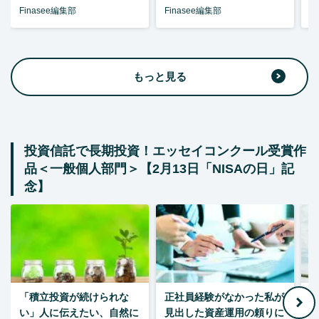
Finasee編集部
Finasee編集部
F
もっと見る
投資信託で長期投資！エッセイコンクール受賞作
品＜一般個人部門＞【2月13日「NISAの日」記
念】
「積立投資が続けられな
正社員経験がなかった私が
い」人に伝えたい、自然に
見出した資産運用の頼りに