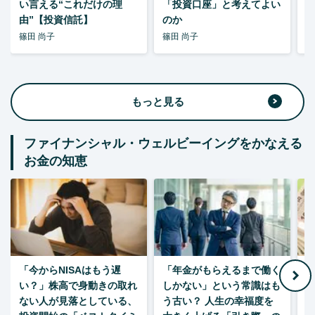
い言える“これだけの理
「投資口座」と考えてよい
由”【投資信託】
のか
篠田 尚子
篠田 尚子
篠
もっと見る
ファイナンシャル・ウェルビーイングをかなえる
お金の知恵
「今からNISAはもう遅
「年金がもらえるまで働く
老
い？」株高で身動きの取れ
しかない」という常識はも
ない人が見落としている、
う古い？ 人生の幸福度を