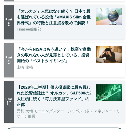
「オルカン」人気はなぜ続く？ 日本で最
も選ばれている投信「eMAXIS Slim 全世
Rank
8
界株式」の特徴と注意点を改めて解説！
Finasee編集部
「今からNISAはもう遅い？」株高で身動
きの取れない人が見落としている、投資
Rank
9
開始の「ベストタイミング」
山崎 俊輔
【2026年上半期】個人投資家に最も買わ
れた投資信託は？ オルカン、S&P500の2
大巨頭に続く「毎月決算型ファンド」の
Rank
10
正体
元利 大輔 モーニングスター・ジャパン（株）マネジャー・リ
サーチ部長