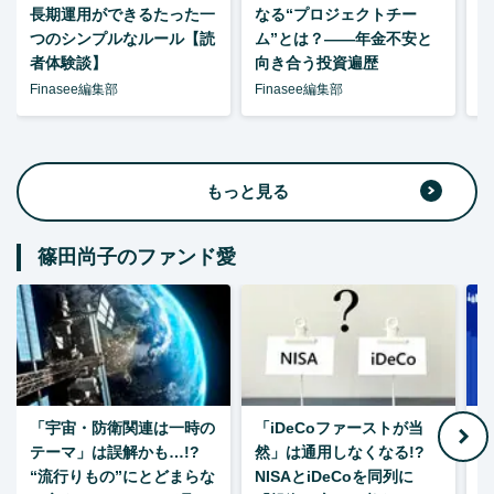
長期運用ができるたった一
なる“プロジェクトチー
つのシンプルなルール【読
ム”とは？――年金不安と
者体験談】
向き合う投資遍歴
Finasee編集部
Finasee編集部
F
もっと見る
篠田尚子のファンド愛
「宇宙・防衛関連は一時の
「iDeCoファーストが当
【
テーマ」は誤解かも…!?
然」は通用しなくなる!?
“流行りもの”にとどまらな
NISAとiDeCoを同列に