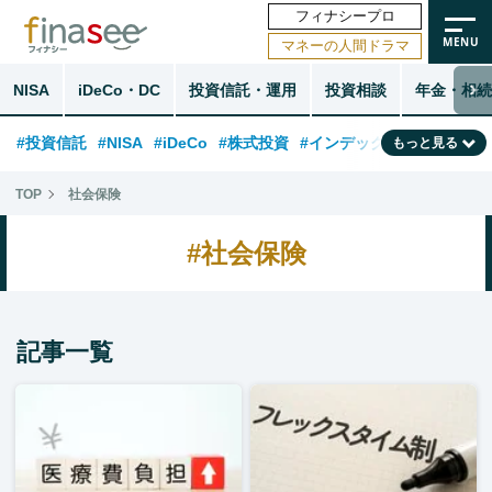
フィナシープロ
マネーの人間ドラマ
NISA
iDeCo・DC
投資信託・運用
投資相談
年金・相続
#投資信託
#NISA
#iDeCo
#株式投資
#インデックスファンド
もっと見る
#相談事例
#相続・贈与
#FP
#新NISA
#ランキング
#トレンド
TOP
社会保険
#日本株
#公的年金
#30代
#40代
#50代
#金融用語解説
#社会保険
#資産運用業界
#老後
#海外事情
#積立投資
#フィナンシャル・ウェルビーイング
#データ・調査
#国内株式型
記事一覧
#60代