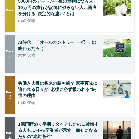
5000円のデートが一生の宝物になる人、
10万円の旅行が記憶に残らない人…両者
Rank
1
を分ける“決定的な違い”とは
山崎 俊輔
AI時代、「オールカントリー“一択”」は
終わるだろう
Rank
2
木村 大樹
共働き夫婦は将来の勝ち組？ 家事育児に
追われる日々が“老後に必ず報われる”納
Rank
3
得の理由
山崎 俊輔
1億円貯めて早期リタイアしたのに後悔す
る人も…FIRE卒業者が示す、幸せになる
Rank
4
ための“絶対条件”