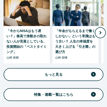
「今からNISAはもう遅
「年金がもらえるまで働く
老
い？」株高で身動きの取れ
しかない」という常識はも
ない人が見落としている、
う古い？ 人生の幸福度を
投資開始の「ベストタイミ
大きく上げる「引き際」の
ング」
選び方
山崎 俊輔
山崎 俊輔
山
もっと見る
特集・連載一覧はこちら