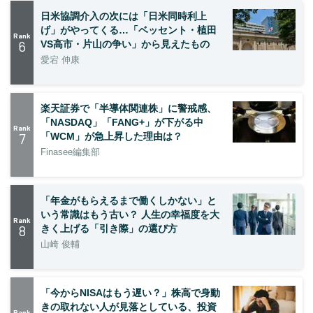
日米協調介入の次には「日米同時利上
げ」がやってくる…「ベッセント・植田
Rank
6
VS高市・片山の争い」から見えたもの
愛宕 伸康
楽天証券で「半導体関連株」に警戒感、
「NASDAQ」「FANG+」が下がる中
Rank
7
「WCM」が急上昇した理由は？
Finasee編集部
「年金がもらえるまで働くしかない」と
いう常識はもう古い？ 人生の幸福度を大
Rank
8
きく上げる「引き際」の選び方
山崎 俊輔
「今からNISAはもう遅い？」株高で身動
きの取れない人が見落としている、投資
Rank