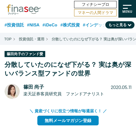
フィナシープロ
マネーの人間ドラマ
#投資信託
#NISA
#iDeCo
#株式投資
#インデックスファンド
もっと見る
#相談事例
#相続・贈与
#FP
#新NISA
#積立投資
#30代
TOP
投資信託・運用
分散していたのになぜ下がる？ 実は奥が深いバラ
#ランキング
#日本株
#公的年金
#40代
#トレンド
篠田尚子のファンド愛
#フィナンシャル・ウェルビーイング
#企業型DC
#退職金
#50代
分散していたのになぜ下がる？ 実は奥が深
#老後
いバランス型ファンドの世界
#データ・調査
#金融用語解説
#話題の企業
#国内株式型
2020.05.11
篠田 尚子
楽天証券客員研究員 ファンドアナリスト
＼ 資産づくりに役立つ情報が毎週届く！ ／
無料メールマガジン登録