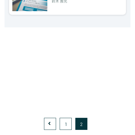
鈴木 雅光
1
2