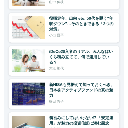
山中 伸枝
役職定年、出向 etc. 50代を襲う“年
収ダウン”…そのときできる「2つの
対策」
小出 昌平
iDeCo加入者のリアル、みんなはい
くら積み立てて、何で運用してい
る？
大江 加代
新NISAも見据えて知っておくべき、
日本株アクティブファンドの真の魅
力
篠田 尚子
鵜呑みにしてはいけない⁉ 「安定運
用」が魅力の投資信託に潜む懸念