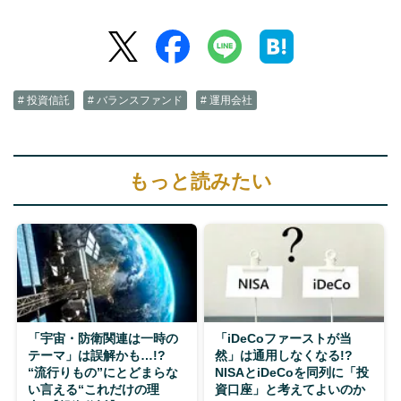
# 投資信託
# バランスファンド
# 運用会社
もっと読みたい
「宇宙・防衛関連は一時の
「iDeCoファーストが当
テーマ」は誤解かも…!?
然」は通用しなくなる!?
“流行りもの”にとどまらな
NISAとiDeCoを同列に「投
い言える“これだけの理
資口座」と考えてよいのか