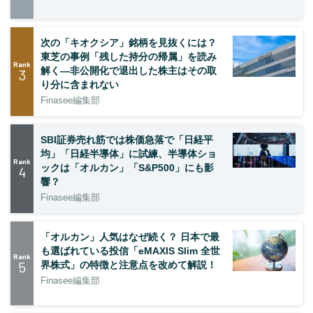
次の「キオクシア」銘柄を見抜くには？
東芝の事例「残した持分の帰属」を読み
Rank
解く—非公開化で退出した株主はその取
3
り分に含まれない
Finasee編集部
SBI証券売れ筋では株価急落で「日経平
均」「日経半導体」に試練、半導体ショ
Rank
ックは「オルカン」「S&P500」にも影
4
響？
Finasee編集部
「オルカン」人気はなぜ続く？ 日本で最
も選ばれている投信「eMAXIS Slim 全世
Rank
5
界株式」の特徴と注意点を改めて解説！
Finasee編集部