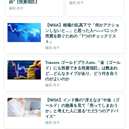
由”【投資信託】
篠田 尚子
篠田 尚子
【NISA】相場の乱高下で「何かアクショ
ンしないと…」と思った人へ―パニック
売買を防ぐための「7つのチェックリス
ト」
篠田 尚子
Tracers ゴールドプラスetc.「金（ゴール
ド）にも投資できる投資信託」は数あれ
ど…どんなタイプがあり、どう付き合う
のがよいのか
篠田 尚子
【NISA】インド株の“冴えなさ”や金（ゴ
ールド）の急落を見て「売ってしまおう
か」と考えた人に送る“ただ1つのアドバ
イス”
篠田 尚子