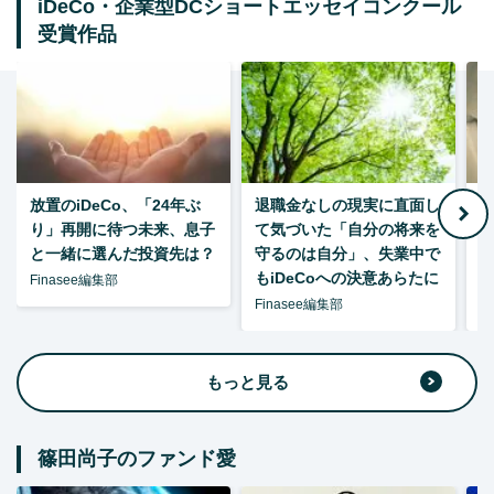
iDeCo・企業型DCショートエッセイコンクール
受賞作品
放置のiDeCo、「24年ぶ
退職金なしの現実に直面し
り」再開に待つ未来、息子
て気づいた「自分の将来を
と一緒に選んだ投資先は？
守るのは自分」、失業中で
た
もiDeCoへの決意あらたに
Finasee編集部
Finasee編集部
F
もっと見る
篠田尚子のファンド愛