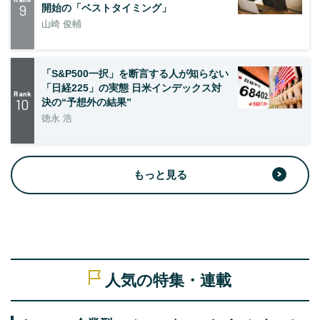
9
開始の「ベストタイミング」
山崎 俊輔
「S&P500一択」を断言する人が知らない
「日経225」の実態 日米インデックス対
Rank
10
決の“予想外の結果”
徳永 浩
もっと見る
人気の特集・連載