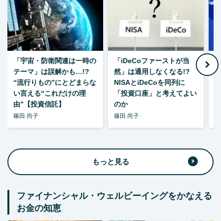
「宇宙・防衛関連は一時の
「iDeCoファーストが当
【
テーマ」は誤解かも…!?
然」は通用しなくなる!?
“流行りもの”にとどまらな
NISAとiDeCoを同列に
い言える“これだけの理
「投資口座」と考えてよい
由”【投資信託】
のか
篠田 尚子
篠田 尚子
篠
もっと見る
ファイナンシャル・ウェルビーイングをかなえる
お金の知恵