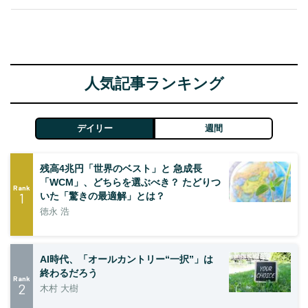
人気記事ランキング
デイリー
週間
残高4兆円「世界のベスト」と 急成長
「WCM」、どちらを選ぶべき？ たどりつ
Rank
1
いた「驚きの最適解」とは？
徳永 浩
AI時代、「オールカントリー“一択”」は
終わるだろう
Rank
2
木村 大樹