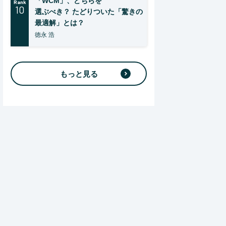
「WCM」、どちらを
Rank
10
選ぶべき？ たどりついた「驚きの
最適解」とは？
徳永 浩
もっと見る