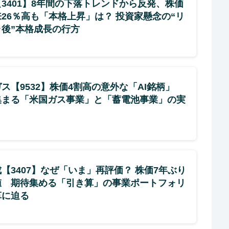
3401】8年間の下落トレンドから反発、株価
26％高も「本格上昇」は？ 投資家懸念の“リ
ラ後”本格成長の行方
ス【9532】株価4割高の意外な「AI銘柄」
集まる「米国ガス事業」と「蓄電池事業」の実
【3407】なぜ「いま」再評価？ 株価7年ぶり
値 期待集める「引き算」の事業ポートフォリ
革に迫る