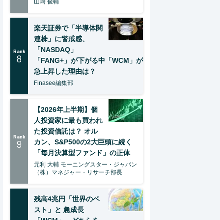
山崎 俊輔
楽天証券で「半導体関
連株」に警戒感、
「NASDAQ」
Rank
8
「FANG+」が下がる中「WCM」が
急上昇した理由は？
Finasee編集部
【2026年上半期】個
人投資家に最も買われ
た投資信託は？ オル
Rank
9
カン、S&P500の2大巨頭に続く
「毎月決算型ファンド」の正体
元利 大輔 モーニングスター・ジャパン
（株）マネジャー・リサーチ部長
残高4兆円「世界のベ
スト」と 急成長