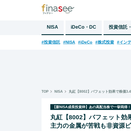
NISA
iDeCo・DC
投資信託
#投資信託
#NISA
#iDeCo
#株式投資
#イン
TOP
NISA
丸紅【8002】バフェット効果で株価
【新NISA成長投資枠】あの高配当株で一挙両得！
丸紅【8002】バフェット
主力の金属が苦戦も非資源