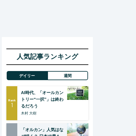
人気記事ランキング
デイリー
週間
AI時代、「オールカン
トリー“一択”」は終わ
Rank
1
るだろう
木村 大樹
「オルカン」人気はな