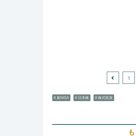
1
# 新NISA
# 日本株
# 株式投資
も