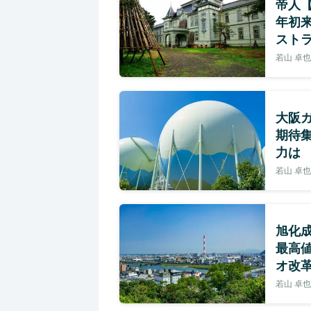
帝人【
年初来
スト
若山 卓也
大阪ガ
期待
力は
若山 卓也
旭化成
最高
オ改
若山 卓也