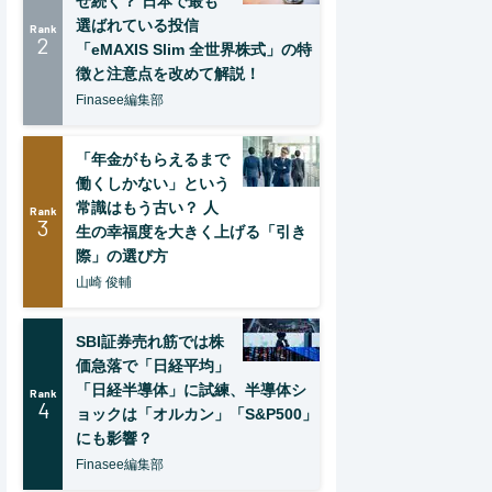
ぜ続く？ 日本で最も
選ばれている投信
Rank
2
「eMAXIS Slim 全世界株式」の特
徴と注意点を改めて解説！
Finasee編集部
「年金がもらえるまで
働くしかない」という
常識はもう古い？ 人
Rank
3
生の幸福度を大きく上げる「引き
際」の選び方
山崎 俊輔
SBI証券売れ筋では株
価急落で「日経平均」
「日経半導体」に試練、半導体シ
Rank
4
ョックは「オルカン」「S&P500」
にも影響？
Finasee編集部