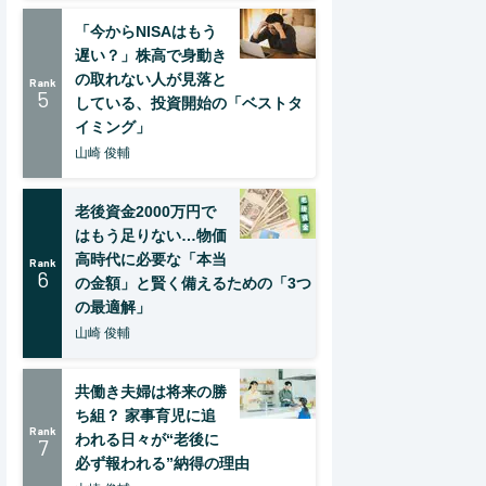
「今からNISAはもう
遅い？」株高で身動き
の取れない人が見落と
Rank
5
している、投資開始の「ベストタ
イミング」
山崎 俊輔
老後資金2000万円で
はもう足りない…物価
高時代に必要な「本当
Rank
6
の金額」と賢く備えるための「3つ
の最適解」
山崎 俊輔
共働き夫婦は将来の勝
ち組？ 家事育児に追
Rank
われる日々が“老後に
7
必ず報われる”納得の理由