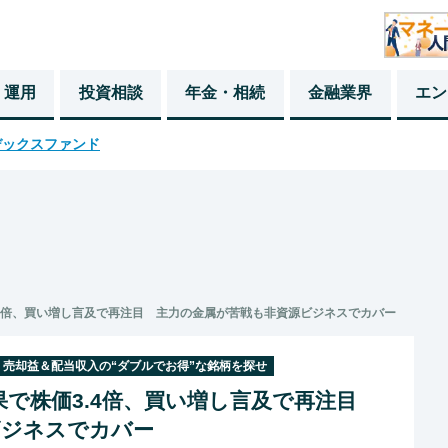
・運用
投資相談
年金・相続
金融業界
エン
デックスファンド
3.4倍、買い増し言及で再注目 主力の金属が苦戦も非資源ビジネスでカバー
 売却益＆配当収入の“ダブルでお得”な銘柄を探せ
効果で株価3.4倍、買い増し言及で再注目
ビジネスでカバー