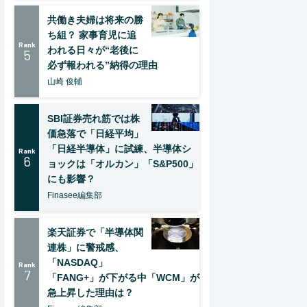
共働き夫婦は将来の勝
ち組？ 家事育児に追
Rank
われる日々が“老後に
5
必ず報われる”納得の理由
山崎 俊輔
SBI証券売れ筋では株
価急落で「日経平均」
「日経半導体」に試練、半導体シ
Rank
6
ョックは「オルカン」「S&P500」
にも影響？
Finasee編集部
楽天証券で「半導体関
連株」に警戒感、
「NASDAQ」
Rank
7
「FANG+」が下がる中「WCM」が
急上昇した理由は？