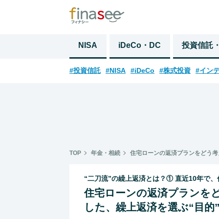
NISA
iDeCo・DC
投資信託
#投資信託
#NISA
#iDeCo
#株式投資
#イン
TOP
年金・相続
住宅ローンの返済プランをどう考え
“二刀流”の繰上返済とは？① 直近10年で
住宅ローンの返済プランをど
した、繰上返済を選ぶ“目的