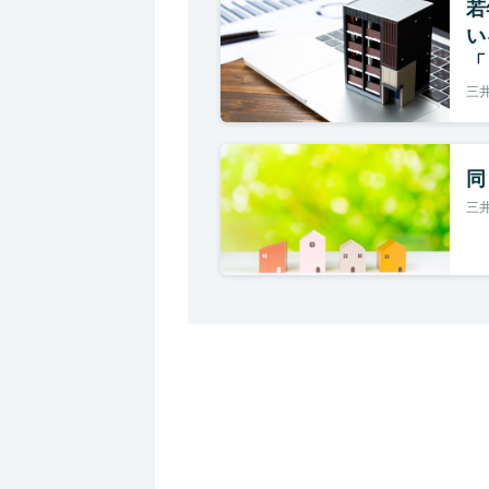
若
い
「
三
同
三