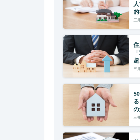
人
的
三
住
「
超
三
5
る
の
三