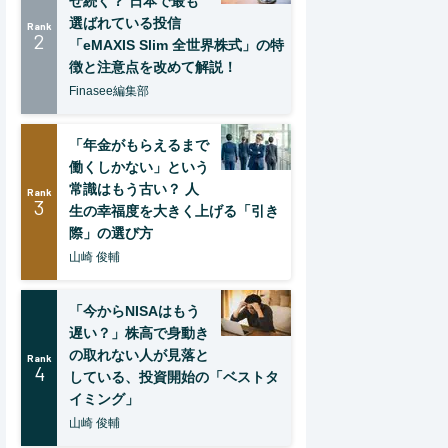
ぜ続く？ 日本で最も
選ばれている投信
Rank
2
「eMAXIS Slim 全世界株式」の特
徴と注意点を改めて解説！
Finasee編集部
「年金がもらえるまで
働くしかない」という
常識はもう古い？ 人
Rank
3
生の幸福度を大きく上げる「引き
際」の選び方
山崎 俊輔
「今からNISAはもう
遅い？」株高で身動き
の取れない人が見落と
Rank
4
している、投資開始の「ベストタ
イミング」
山崎 俊輔