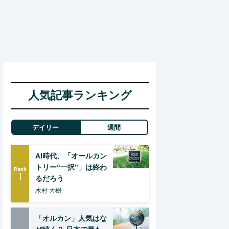
人気記事ランキング
デイリー
週間
AI時代、「オールカン
トリー“一択”」は終わ
Rank
1
るだろう
木村 大樹
「オルカン」人気はな