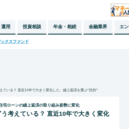
・運用
投資相談
年金・相続
金融業界
エン
デックスファンド
ている？ 直近10年で大きく変化した、繰上返済を選ぶ“目的”
、住宅ローンの繰上返済の取り組み姿勢に変化
う考えている？ 直近10年で大きく変化
”