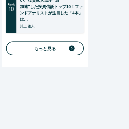
い、投資家人気が “急
Rank
加速”した投資信託トップ10！ファ
10
ンドアナリストが注目した「4本」
は…
川上 雅人
もっと見る