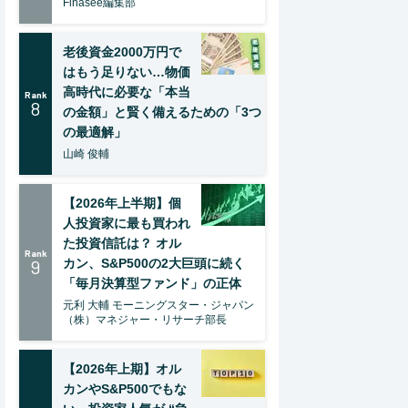
Finasee編集部
老後資金2000万円で
はもう足りない…物価
高時代に必要な「本当
Rank
8
の金額」と賢く備えるための「3つ
の最適解」
山崎 俊輔
【2026年上半期】個
人投資家に最も買われ
た投資信託は？ オル
Rank
9
カン、S&P500の2大巨頭に続く
「毎月決算型ファンド」の正体
元利 大輔 モーニングスター・ジャパン
（株）マネジャー・リサーチ部長
【2026年上期】オル
カンやS&P500でもな