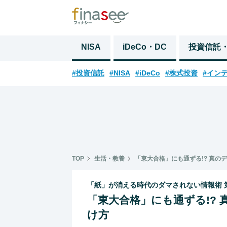
NISA
iDeCo・DC
投資信託
#投資信託
#NISA
#iDeCo
#株式投資
#イン
TOP
生活・教養
「東大合格」にも通ずる!? 真の
「紙」が消える時代のダマされない情報術 
「東大合格」にも通ずる!?
け方