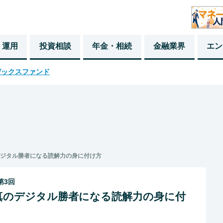
・運用
投資相談
年金・相続
金融業界
エン
デックスファンド
デジタル勝者になる読解力の身に付け方
第3回
 真のデジタル勝者になる読解力の身に付