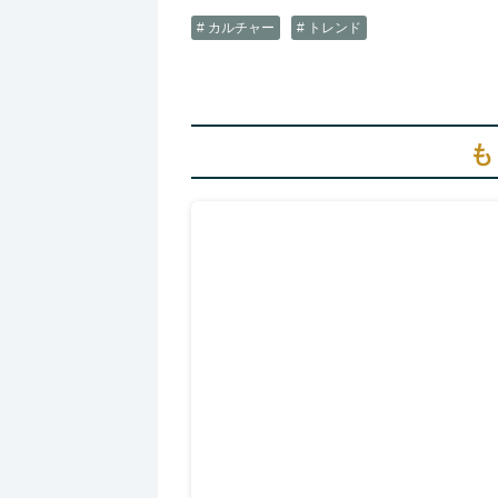
# カルチャー
# トレンド
も