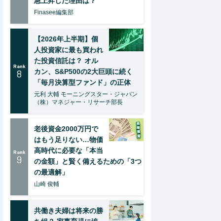
急上昇した理由は？
Finasee編集部
【2026年上半期】個
人投資家に最も買われ
た投資信託は？ オル
Rank
8
カン、S&P500の2大巨頭に続く
「毎月決算型ファンド」の正体
元利 大輔 モーニングスター・ジャパン
（株）マネジャー・リサーチ部長
老後資金2000万円で
はもう足りない…物価
高時代に必要な「本当
Rank
9
の金額」と賢く備えるための「3つ
の最適解」
山崎 俊輔
共働き夫婦は将来の勝