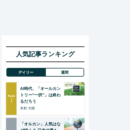
人気記事ランキング
デイリー
週間
AI時代、「オールカン
トリー“一択”」は終わ
Rank
1
るだろう
木村 大樹
「オルカン」人気はな