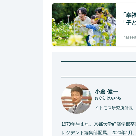
「幸
「子
Finase
小倉 健一
おぐら けんいち
イトモス研究所所長
1979年生まれ。京都大学経済学部
レジデント編集部配属。2020年1