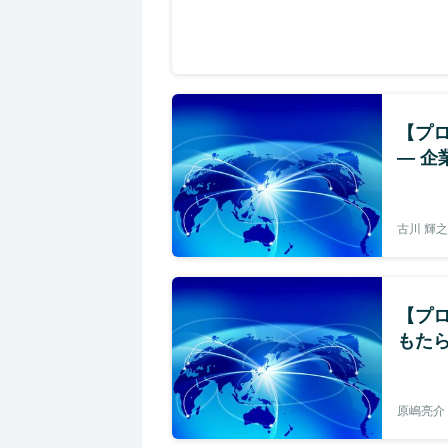
【プロ
― 
古川 輝之
【プ
もた
原嶋亮介