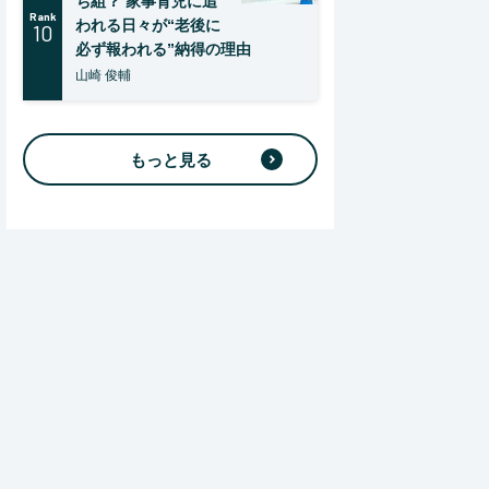
ち組？ 家事育児に追
Rank
われる日々が“老後に
10
必ず報われる”納得の理由
山崎 俊輔
もっと見る