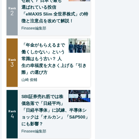
ぜ続く？ 日本で最も
選ばれている投信
Rank
2
「eMAXIS Slim 全世界株式」の特
徴と注意点を改めて解説！
Finasee編集部
「年金がもらえるまで
働くしかない」という
常識はもう古い？ 人
Rank
3
生の幸福度を大きく上げる「引き
際」の選び方
山崎 俊輔
SBI証券売れ筋では株
価急落で「日経平均」
「日経半導体」に試練、半導体シ
Rank
4
ョックは「オルカン」「S&P500」
にも影響？
Finasee編集部