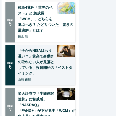
残高4兆円「世界のベ
スト」と 急成長
「WCM」、どちらを
Rank
5
選ぶべき？ たどりついた「驚きの
最適解」とは？
徳永 浩
「今からNISAはもう
遅い？」株高で身動き
の取れない人が見落と
Rank
6
している、投資開始の「ベストタ
イミング」
山崎 俊輔
楽天証券で「半導体関
連株」に警戒感、
「NASDAQ」
Rank
7
「FANG+」が下がる中「WCM」が