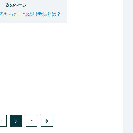
次のページ
るたった一つの思考法とは？
1
2
3