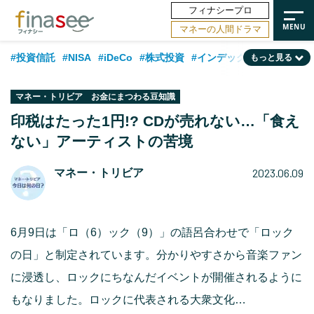
フィナシープロ
マネーの人間ドラマ
#投資信託
#NISA
#iDeCo
#株式投資
#インデックスファンド
もっと見る
#相談事例
#相続・贈与
#FP
#新NISA
#積立投資
#30代
マネー・トリビア お金にまつわる豆知識
#ランキング
#日本株
#公的年金
#40代
#トレンド
印税はたった1円!? CDが売れない…「食え
ない」アーティストの苦境
#フィナンシャル・ウェルビーイング
#企業型DC
#退職金
#50代
#老後
#データ・調査
#金融用語解説
#話題の企業
#国内株式型
2023.06.09
マネー・トリビア
6月9日は「ロ（6）ック（9）」の語呂合わせで「ロック
の日」と制定されています。分かりやすさから音楽ファン
に浸透し、ロックにちなんだイベントが開催されるように
もなりました。ロックに代表される大衆文化…