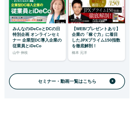
みんなのiDeCoとDCの日
【WEB/プレゼントあり】
特別企画 オンラインセミ
企業の「稼ぐ力」に着目
ナー 企業型DC導入企業の
したJPXプライム150指数
従業員とiDeCo
を徹底解剖！
山中 伸枝
橋本 元洋
セミナー・動画一覧はこちら