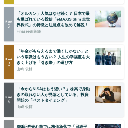
「オルカン」人気はなぜ続く？ 日本で最
も選ばれている投信「eMAXIS Slim 全世
Rank
2
界株式」の特徴と注意点を改めて解説！
Finasee編集部
「年金がもらえるまで働くしかない」と
いう常識はもう古い？ 人生の幸福度を大
Rank
3
きく上げる「引き際」の選び方
山崎 俊輔
「今からNISAはもう遅い？」株高で身動
きの取れない人が見落としている、投資
Rank
4
開始の「ベストタイミング」
山崎 俊輔
SBI証券売れ筋では株価急落で「日経平