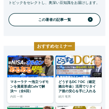
トピックをセレクトし、奥深い豆知識をお届けします。
この著者の記事一覧
おすすめセミナー
マネーラテ 〜泡立つギモ
どうするDC？DC（確定
ンを資産形成Cafeで解
拠出年金）活用でリタイ
決〜（全6回）
ア後の安心を手に入れる
内田 一博
絹川 竜男