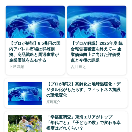
【プロが解説】8.5兆円の国
【プロが解説】2025年度 統
内アパレル市場は群雄割
合報告書審査を終えて― 企
拠、商品戦略と周辺事業が
業価値向上に向けた評価視
企業価値を左右する
点と今後の課題
上野 武昭
古川 輝之
【プロが解説】高齢化と地球温暖化・デ
ジタル化がもたらす、フィットネス施設
の環境変化
原嶋亮介
「幸福度調査」東海エリアがトップ
「年代ごと」「子どもの数」で変わる幸
福度はどれくらい？