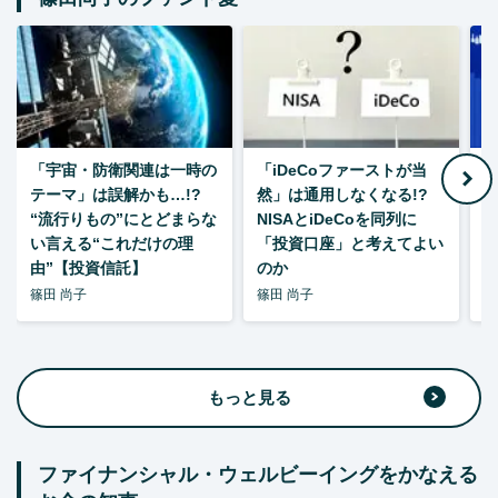
「宇宙・防衛関連は一時の
「iDeCoファーストが当
【
テーマ」は誤解かも…!?
然」は通用しなくなる!?
“流行りもの”にとどまらな
NISAとiDeCoを同列に
い言える“これだけの理
「投資口座」と考えてよい
由”【投資信託】
のか
篠田 尚子
篠田 尚子
篠
もっと見る
ファイナンシャル・ウェルビーイングをかなえる