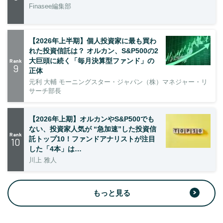
Finasee編集部
【2026年上半期】個人投資家に最も買わ
れた投資信託は？ オルカン、S&P500の2
大巨頭に続く「毎月決算型ファンド」の
Rank
9
正体
元利 大輔 モーニングスター・ジャパン（株）マネジャー・リ
サーチ部長
【2026年上期】オルカンやS&P500でも
ない、投資家人気が “急加速”した投資信
Rank
託トップ10！ファンドアナリストが注目
10
した「4本」は…
川上 雅人
もっと見る