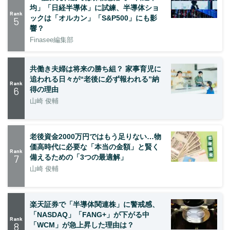
均」「日経半導体」に試練、半導体ショ
Rank
ックは「オルカン」「S&P500」にも影
5
響？
Finasee編集部
共働き夫婦は将来の勝ち組？ 家事育児に
追われる日々が“老後に必ず報われる”納
Rank
6
得の理由
山崎 俊輔
老後資金2000万円ではもう足りない…物
価高時代に必要な「本当の金額」と賢く
Rank
7
備えるための「3つの最適解」
山崎 俊輔
楽天証券で「半導体関連株」に警戒感、
「NASDAQ」「FANG+」が下がる中
Rank
8
「WCM」が急上昇した理由は？