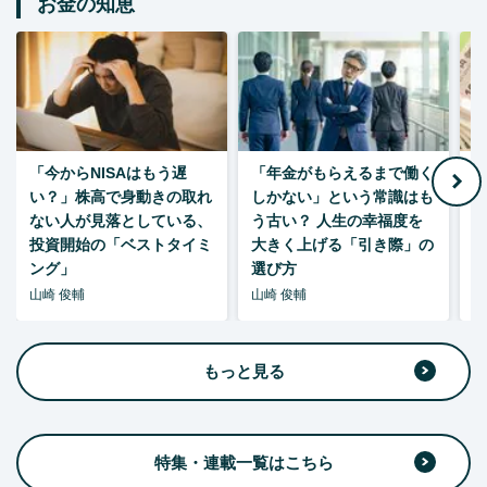
お金の知恵
「今からNISAはもう遅
「年金がもらえるまで働く
老
い？」株高で身動きの取れ
しかない」という常識はも
ない人が見落としている、
う古い？ 人生の幸福度を
投資開始の「ベストタイミ
大きく上げる「引き際」の
ング」
選び方
山崎 俊輔
山崎 俊輔
山
もっと見る
特集・連載一覧はこちら