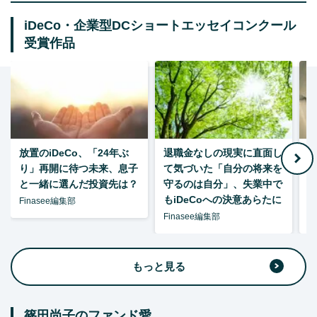
iDeCo・企業型DCショートエッセイコンクール
受賞作品
放置のiDeCo、「24年ぶ
退職金なしの現実に直面し
り」再開に待つ未来、息子
て気づいた「自分の将来を
と一緒に選んだ投資先は？
守るのは自分」、失業中で
た
もiDeCoへの決意あらたに
Finasee編集部
Finasee編集部
F
もっと見る
篠田尚子のファンド愛