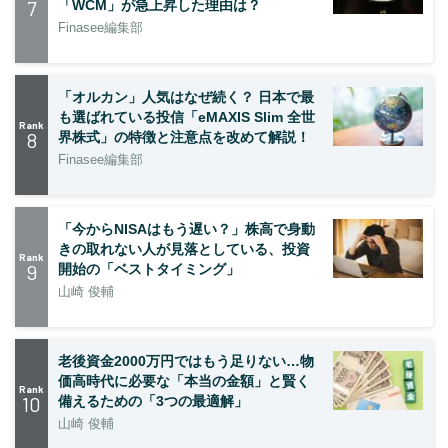
7
「WCM」が急上昇した理由は？
Finasee編集部
「オルカン」人気はなぜ続く？ 日本で最
も選ばれている投信「eMAXIS Slim 全世
Rank
8
界株式」の特徴と注意点を改めて解説！
Finasee編集部
「今からNISAはもう遅い？」株高で身動
きの取れない人が見落としている、投資
Rank
9
開始の「ベストタイミング」
山崎 俊輔
老後資金2000万円ではもう足りない…物
価高時代に必要な「本当の金額」と賢く
Rank
10
備えるための「3つの最適解」
山崎 俊輔