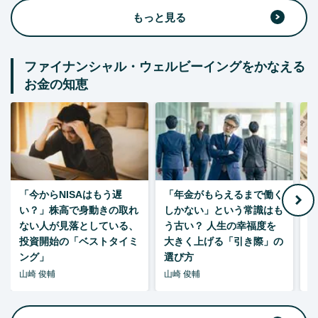
もっと見る
ファイナンシャル・ウェルビーイングをかなえる
お金の知恵
「今からNISAはもう遅
「年金がもらえるまで働く
老
い？」株高で身動きの取れ
しかない」という常識はも
ない人が見落としている、
う古い？ 人生の幸福度を
投資開始の「ベストタイミ
大きく上げる「引き際」の
ング」
選び方
山崎 俊輔
山崎 俊輔
山