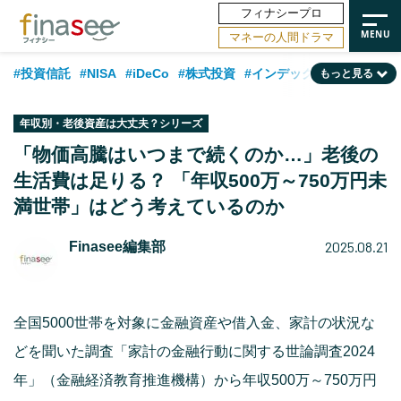
フィナシープロ
マネーの人間ドラマ
#投資信託
#NISA
#iDeCo
#株式投資
#インデックスファンド
もっと見る
#相談事例
#相続・贈与
#FP
#新NISA
#ランキング
#トレンド
年収別・老後資産は大丈夫？シリーズ
#日本株
#公的年金
#30代
#40代
#50代
#金融用語解説
「物価高騰はいつまで続くのか…」老後の
生活費は足りる？ 「年収500万～750万円未
#資産運用業界
#老後
#海外事情
#積立投資
満世帯」はどう考えているのか
#フィナンシャル・ウェルビーイング
#データ・調査
#国内株式型
2025.08.21
Finasee編集部
#60代
全国5000世帯を対象に金融資産や借入金、家計の状況な
どを聞いた調査「家計の金融行動に関する世論調査2024
年」（金融経済教育推進機構）から年収500万～750万円