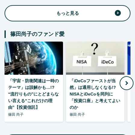
もっと見る
篠田尚子のファンド愛
「宇宙・防衛関連は一時の
「iDeCoファーストが当
【
テーマ」は誤解かも…!?
然」は通用しなくなる!?
“流行りもの”にとどまらな
NISAとiDeCoを同列に
い言える“これだけの理
「投資口座」と考えてよい
由”【投資信託】
のか
篠田 尚子
篠田 尚子
篠