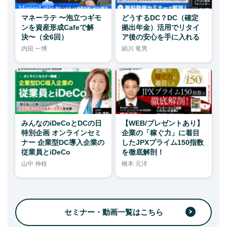
マネーラテ 〜泡立つギモ
どうするDC？DC（確定
ンを資産形成Cafeで解
拠出年金）活用でリタイ
決〜（全6回）
ア後の安心を手に入れる
内田 一博
絹川 竜男
みんなのiDeCoとDCの日
【WEB/プレゼントあり】
特別企画 オンラインセミ
企業の「稼ぐ力」に着目
ナー 企業型DC導入企業の
したJPXプライム150指数
従業員とiDeCo
を徹底解剖！
山中 伸枝
橋本 元洋
セミナー・動画一覧はこちら