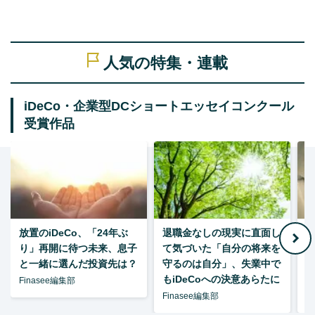
人気の特集・連載
iDeCo・企業型DCショートエッセイコンクール
受賞作品
放置のiDeCo、「24年ぶ
退職金なしの現実に直面し
り」再開に待つ未来、息子
て気づいた「自分の将来を
と一緒に選んだ投資先は？
守るのは自分」、失業中で
た
もiDeCoへの決意あらたに
Finasee編集部
Finasee編集部
F