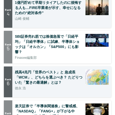
1億円貯めて早期リタイアしたのに後悔す
る人も…FIRE卒業者が示す、幸せになる
Rank
4
ための“絶対条件”
山崎 俊輔
SBI証券売れ筋では株価急落で「日経平
均」「日経半導体」に試練、半導体ショ
Rank
ックは「オルカン」「S&P500」にも影
5
響？
Finasee編集部
残高4兆円「世界のベスト」と 急成長
「WCM」、どちらを選ぶべき？ たどりつ
Rank
6
いた「驚きの最適解」とは？
徳永 浩
楽天証券で「半導体関連株」に警戒感、
「NASDAQ」「FANG+」が下がる中
Rank