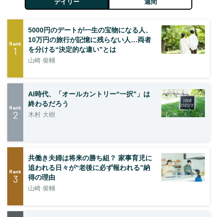
デイリー
週間
5000円のデートが一生の宝物になる人、
10万円の旅行が記憶に残らない人…両者
Rank
1
を分ける“決定的な違い”とは
山崎 俊輔
AI時代、「オールカントリー“一択”」は
終わるだろう
Rank
2
木村 大樹
共働き夫婦は将来の勝ち組？ 家事育児に
追われる日々が“老後に必ず報われる”納
Rank
3
得の理由
山崎 俊輔