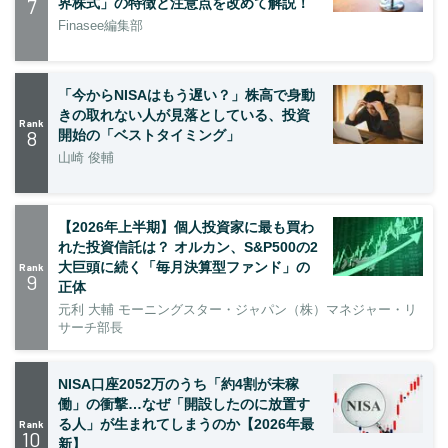
7
界株式」の特徴と注意点を改めて解説！
Finasee編集部
「今からNISAはもう遅い？」株高で身動
きの取れない人が見落としている、投資
Rank
8
開始の「ベストタイミング」
山崎 俊輔
【2026年上半期】個人投資家に最も買わ
れた投資信託は？ オルカン、S&P500の2
大巨頭に続く「毎月決算型ファンド」の
Rank
9
正体
元利 大輔 モーニングスター・ジャパン（株）マネジャー・リ
サーチ部長
NISA口座2052万のうち「約4割が未稼
働」の衝撃…なぜ「開設したのに放置す
る人」が生まれてしまうのか【2026年最
Rank
10
新】