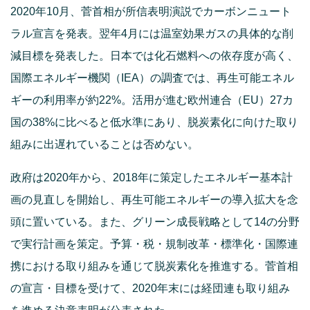
2020年10月、菅首相が所信表明演説でカーボンニュート
ラル宣言を発表。翌年4月には温室効果ガスの具体的な削
減目標を発表した。日本では化石燃料への依存度が高く、
国際エネルギー機関（IEA）の調査では、再生可能エネル
ギーの利用率が約22%。活用が進む欧州連合（EU）27カ
国の38%に比べると低水準にあり、脱炭素化に向けた取り
組みに出遅れていることは否めない。
政府は2020年から、2018年に策定したエネルギー基本計
画の見直しを開始し、再生可能エネルギーの導入拡大を念
頭に置いている。また、グリーン成長戦略として14の分野
で実行計画を策定。
予算・税・規制改革・標準化・国際連
携における
取り組みを通じて脱炭素化を推進する。菅首相
の宣言・目標を受けて、2020年末には経団連も取り組み