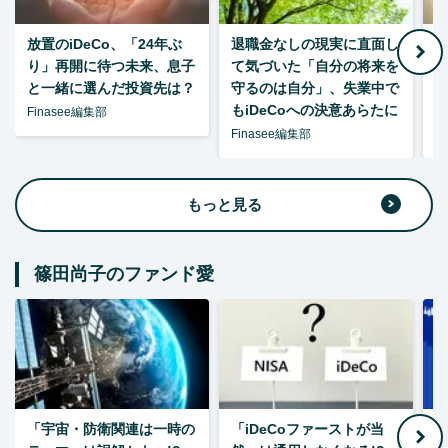
放置のiDeCo、「24年ぶ
退職金なしの現実に直面し
り」再開に待つ未来、息子
て気づいた「自分の将来を
と一緒に選んだ投資先は？
守るのは自分」、失業中で
た
もiDeCoへの決意あらたに
Finasee編集部
Finasee編集部
F
もっと見る
篠田尚子のファンド愛
「宇宙・防衛関連は一時の
「iDeCoファーストが当
【