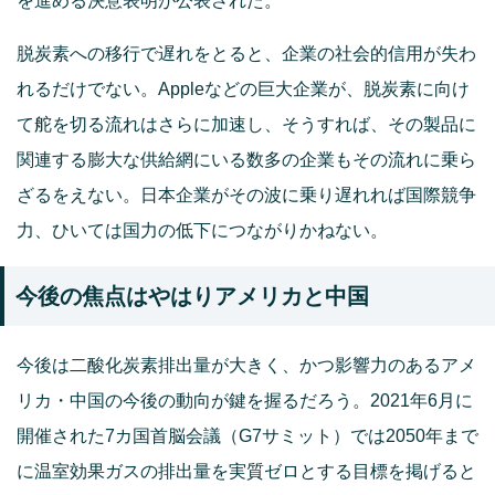
を進める決意表明が公表された。
脱炭素への移行で遅れをとると、企業の社会的信用が失わ
れるだけでない。Appleなどの巨大企業が、脱炭素に向け
て舵を切る流れはさらに加速し、そうすれば、その製品に
関連する膨大な供給網にいる数多の企業もその流れに乗ら
ざるをえない。日本企業がその波に乗り遅れれば国際競争
力、ひいては国力の低下につながりかねない。
今後の焦点はやはりアメリカと中国
今後は二酸化炭素排出量が大きく、かつ影響力のあるアメ
リカ・中国の今後の動向が鍵を握るだろう。2021年6月に
開催された7カ国首脳会議（G7サミット）では2050年まで
に温室効果ガスの排出量を実質ゼロとする目標を掲げると