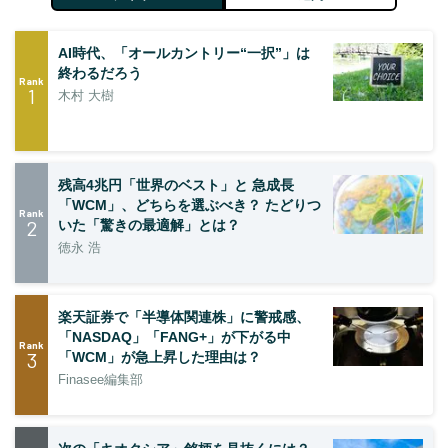
AI時代、「オールカントリー“一択”」は
終わるだろう
Rank
1
木村 大樹
残高4兆円「世界のベスト」と 急成長
「WCM」、どちらを選ぶべき？ たどりつ
Rank
2
いた「驚きの最適解」とは？
徳永 浩
楽天証券で「半導体関連株」に警戒感、
「NASDAQ」「FANG+」が下がる中
Rank
3
「WCM」が急上昇した理由は？
Finasee編集部