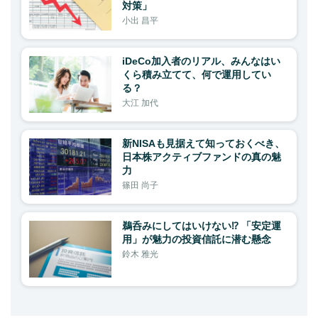
対策」
小出 昌平
iDeCo加入者のリアル、みんなはい
くら積み立てて、何で運用してい
る？
大江 加代
新NISAも見据えて知っておくべき、
日本株アクティブファンドの真の魅
力
篠田 尚子
鵜呑みにしてはいけない⁉ 「安定運
用」が魅力の投資信託に潜む懸念
鈴木 雅光