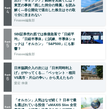
次の「キオクシア」銘柄を見抜くには？
東芝の事例「残した持分の帰属」を読み
Rank
解く—非公開化で退出した株主はその取
4
り分に含まれない
Finasee編集部
SBI証券売れ筋では株価急落で「日経平
均」「日経半導体」に試練、半導体ショ
Rank
ックは「オルカン」「S&P500」にも影
5
響？
Finasee編集部
日米協調介入の次には「日米同時利上
げ」がやってくる…「ベッセント・植田
Rank
6
VS高市・片山の争い」から見えたもの
愛宕 伸康
「オルカン」人気はなぜ続く？ 日本で最
も選ばれている投信「eMAXIS Slim 全世
Rank