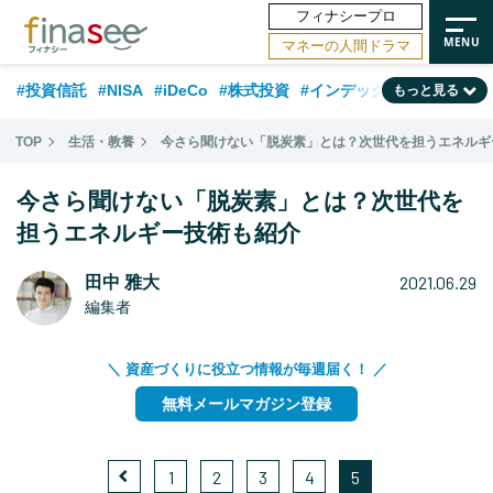
フィナシープロ
マネーの人間ドラマ
#投資信託
#NISA
#iDeCo
#株式投資
#インデックスファンド
もっと見る
#相談事例
#相続・贈与
#FP
#新NISA
#ランキング
#日本株
TOP
生活・教養
今さら聞けない「脱炭素」とは？次世代を担うエネルギ
#積立投資
#トレンド
#30代
#公的年金
#40代
#50代
今さら聞けない「脱炭素」とは？次世代を
#フィナンシャル・ウェルビーイング
#老後
#金融用語解説
担うエネルギー技術も紹介
#データ・調査
#資産運用業界
#海外事情
#国内株式型
#60代
2021.06.29
田中 雅大
編集者
＼ 資産づくりに役立つ情報が毎週届く！ ／
無料メールマガジン登録
1
2
3
4
5