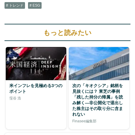
# トレンド
# ESG
もっと読みたい
米インフレを見極める3つの
次の「キオクシア」銘柄を
ポイント
見抜くには？ 東芝の事例
「残した持分の帰属」を読
窪谷 浩
み解く—非公開化で退出し
た株主はその取り分に含ま
れない
Finasee編集部