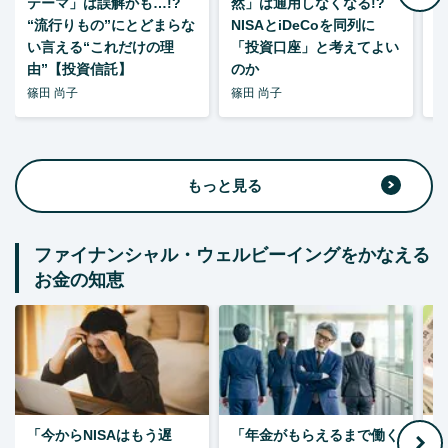
テーマ」は誤解かも…!?
然」は通用しなくなる!?
“流行りもの”にとどまらな
NISAとiDeCoを同列に
い言える“これだけの理
「投資口座」と考えてよい
由”【投資信託】
のか
篠田 尚子
篠田 尚子
篠
もっと見る
ファイナンシャル・ウェルビーイングをかなえる
お金の知恵
「今からNISAはもう遅
「年金がもらえるまで働く
老