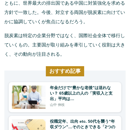
ともに、世界最大の排出国である中国に対策強化を求める
方針で一致した。今後、対立する両国が脱炭素に向けてい
かに協調していくが焦点になるだろう。
脱炭素は特定の企業分野ではなく、国際社会全体で移行し
ていくもの。主要国が取り組みを牽引していく役割は大き
く、その動向が注目される。
おすすめ記事
年金だけで“豊かな老後”は送れな
い？ 65歳以上の人の「実収入と支
出」平均は…
山中 伸枝
役職定年、出向 etc. 50代を襲う“年
収ダウン”…そのときできる「2つの