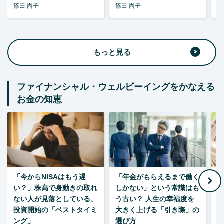
篠田 尚子
篠田 尚子
篠
もっと見る
ファイナンシャル・ウェルビーイングをかなえる
お金の知恵
「今からNISAはもう遅
「年金がもらえるまで働く
老
い？」株高で身動きの取れ
しかない」という常識はも
ない人が見落としている、
う古い？ 人生の幸福度を
投資開始の「ベストタイミ
大きく上げる「引き際」の
ング」
選び方