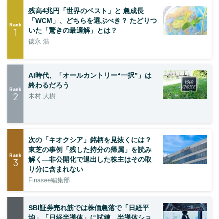
残高4兆円「世界のベスト」と 急成長
「WCM」、どちらを選ぶべき？ たどりつ
Rank
1
いた「驚きの最適解」とは？
徳永 浩
AI時代、「オールカントリー“一択”」は
終わるだろう
Rank
2
木村 大樹
次の「キオクシア」銘柄を見抜くには？
東芝の事例「残した持分の帰属」を読み
Rank
解く—非公開化で退出した株主はその取
3
り分に含まれない
Finasee編集部
SBI証券売れ筋では株価急落で「日経平
均」「日経半導体」に試練、半導体ショ