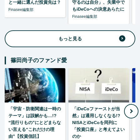
と一緒に選んだ投資先は？
守るのは自分」、失業中で
た
もiDeCoへの決意あらたに
Finasee編集部
Finasee編集部
F
もっと見る
篠田尚子のファンド愛
「宇宙・防衛関連は一時の
「iDeCoファーストが当
【
テーマ」は誤解かも…!?
然」は通用しなくなる!?
“流行りもの”にとどまらな
NISAとiDeCoを同列に
い言える“これだけの理
「投資口座」と考えてよい
由”【投資信託】
のか