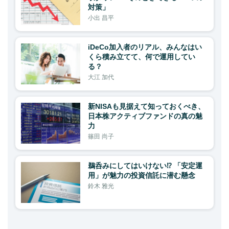
対策」
小出 昌平
iDeCo加入者のリアル、みんなはい
くら積み立てて、何で運用してい
る？
大江 加代
新NISAも見据えて知っておくべき、
日本株アクティブファンドの真の魅
力
篠田 尚子
鵜呑みにしてはいけない⁉ 「安定運
用」が魅力の投資信託に潜む懸念
鈴木 雅光