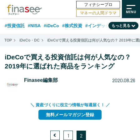
フィナシープロ
マネーの人間ドラマ
#投資信託
#NISA
#iDeCo
#株式投資
#インデックスファンド
もっと見る
#相談事例
#相続・贈与
#FP
#新NISA
#ランキング
#日本株
TOP
iDeCo・DC
iDeCoで買える投資信託は何が人気なの？ 2019年
#積立投資
#トレンド
#30代
#公的年金
#40代
#50代
iDeCoで買える投資信託は何が人気なの？
#フィナンシャル・ウェルビーイング
#老後
#金融用語解説
2019年に選ばれた商品をランキング
#データ・調査
#資産運用業界
#海外事情
#国内株式型
#60代
2020.08.26
Finasee編集部
＼ 資産づくりに役立つ情報が毎週届く！ ／
無料メールマガジン登録
1
2