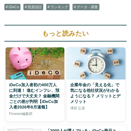
# iDeCo
# 投資信託
# ランキング
# データ・調査
もっと読みたい
iDeCo加入者初の400万人
企業年金の「見える化」で
に到達！ 進むインフレ、預
気になる他社状況がわかる
金だけで大丈夫？ 金融機関
ようになる？ メリットとデ
ごとの差が判明【iDeCo加
メリット
入者2026年8月速報】
津田 弘美
Finasee編集部
「2000人が選んでいる」iDeCo商品と