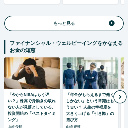
もっと見る
ファイナンシャル・ウェルビーイングをかなえる
お金の知恵
「今からNISAはもう遅
「年金がもらえるまで働く
老
い？」株高で身動きの取れ
しかない」という常識はも
ない人が見落としている、
う古い？ 人生の幸福度を
投資開始の「ベストタイミ
大きく上げる「引き際」の
ング」
選び方
山崎 俊輔
山崎 俊輔
山