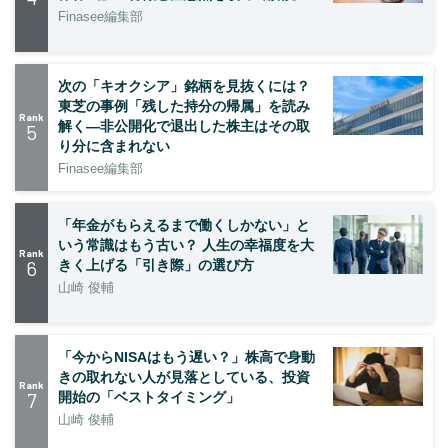
Finasee編集部
次の「キオクシア」銘柄を見抜くには？
東芝の事例「残した持分の帰属」を読み
Rank
解く—非公開化で退出した株主はその取
5
り分に含まれない
Finasee編集部
「年金がもらえるまで働くしかない」と
いう常識はもう古い？ 人生の幸福度を大
Rank
6
きく上げる「引き際」の選び方
山崎 俊輔
「今からNISAはもう遅い？」株高で身動
きの取れない人が見落としている、投資
Rank
7
開始の「ベストタイミング」
山崎 俊輔