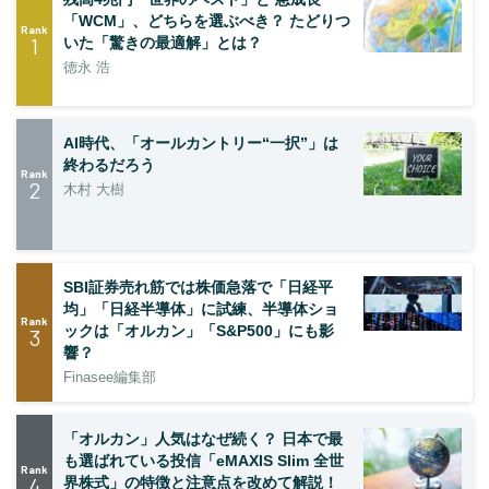
「WCM」、どちらを選ぶべき？ たどりつ
Rank
1
いた「驚きの最適解」とは？
徳永 浩
AI時代、「オールカントリー“一択”」は
終わるだろう
Rank
2
木村 大樹
SBI証券売れ筋では株価急落で「日経平
均」「日経半導体」に試練、半導体ショ
Rank
ックは「オルカン」「S&P500」にも影
3
響？
Finasee編集部
「オルカン」人気はなぜ続く？ 日本で最
も選ばれている投信「eMAXIS Slim 全世
Rank
4
界株式」の特徴と注意点を改めて解説！