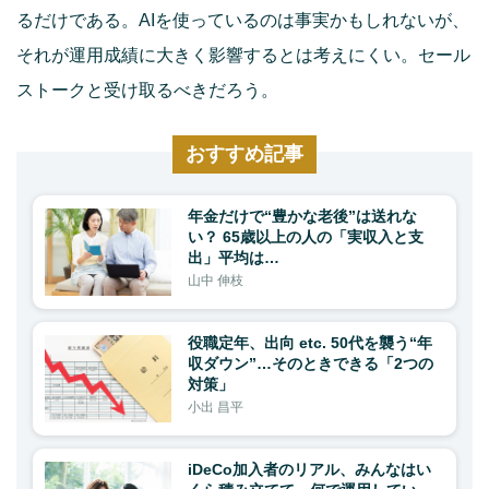
るだけである。AIを使っているのは事実かもしれないが、
それが運用成績に大きく影響するとは考えにくい。セール
ストークと受け取るべきだろう。
おすすめ記事
年金だけで“豊かな老後”は送れな
い？ 65歳以上の人の「実収入と支
出」平均は…
山中 伸枝
役職定年、出向 etc. 50代を襲う“年
収ダウン”…そのときできる「2つの
対策」
小出 昌平
iDeCo加入者のリアル、みんなはい