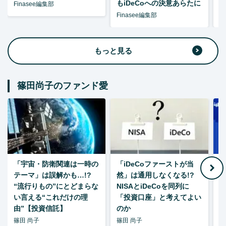
もiDeCoへの決意あらたに
Finasee編集部
Finasee編集部
F
もっと見る
篠田尚子のファンド愛
「宇宙・防衛関連は一時の
「iDeCoファーストが当
【
テーマ」は誤解かも…!?
然」は通用しなくなる!?
“流行りもの”にとどまらな
NISAとiDeCoを同列に
い言える“これだけの理
「投資口座」と考えてよい
由”【投資信託】
のか
篠田 尚子
篠田 尚子
篠