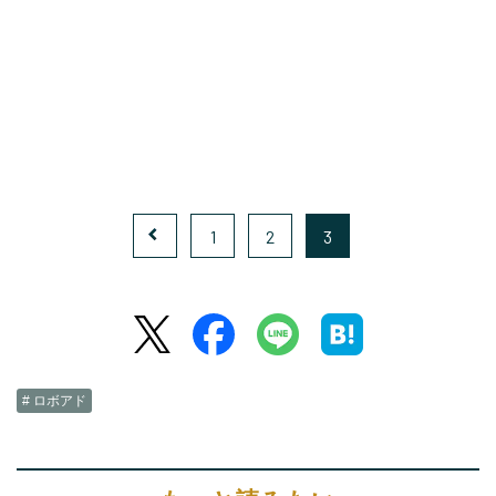
1
2
3
# ロボアド