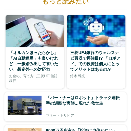
もっと読みたい
「オルカンほったらかし」
三菱UFJ銀行のウェルスナ
「AI自動運用」も良いけれ
ビ買収で再注目!? 「ロボア
ど…一歩踏み出して養いた
ド」での投資は個人にとっ
い、想定外への対応力
てメリットはあるのか
お金の、育て方（三菱UFJ信託
鈴木 雅光
銀行）
「パートナーはロボット」トラック運転
手の過酷な実態…現れた救世主
マネー・トリビア
6000万円所有も「投資は自信がない」。