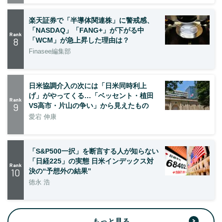
楽天証券で「半導体関連株」に警戒感、
「NASDAQ」「FANG+」が下がる中
Rank
8
「WCM」が急上昇した理由は？
Finasee編集部
日米協調介入の次には「日米同時利上
げ」がやってくる…「ベッセント・植田
Rank
9
VS高市・片山の争い」から見えたもの
愛宕 伸康
「S&P500一択」を断言する人が知らない
「日経225」の実態 日米インデックス対
Rank
10
決の“予想外の結果”
徳永 浩
もっと見る