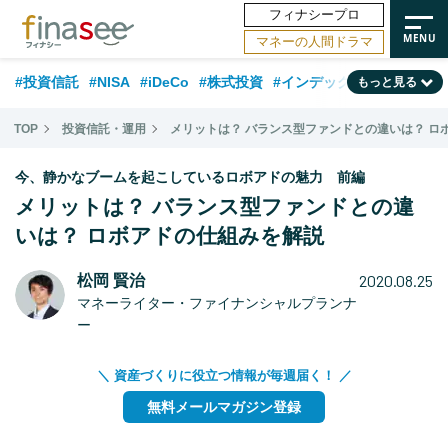
フィナシープロ
マネーの人間ドラマ
#投資信託
#NISA
#iDeCo
#株式投資
#インデックスファンド
もっと見る
#相談事例
#相続・贈与
#FP
#新NISA
#積立投資
#30代
TOP
投資信託・運用
メリットは？ バランス型ファンドとの違いは？ ロ
#ランキング
#日本株
#公的年金
#40代
#トレンド
今、静かなブームを起こしているロボアドの魅力 前編
#フィナンシャル・ウェルビーイング
#企業型DC
#退職金
#50代
メリットは？ バランス型ファンドとの違
いは？ ロボアドの仕組みを解説
#老後
#データ・調査
#金融用語解説
#話題の企業
#国内株式型
2020.08.25
松岡 賢治
マネーライター・ファイナンシャルプランナ
ー
＼ 資産づくりに役立つ情報が毎週届く！ ／
無料メールマガジン登録