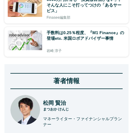
そんな人にこそ打ってつけの「あるサー
ビス」
Finasee編集部
手数料は0.25％程度、『M1 Finance』の
登場etc. 米国ロボアドバイザー事情
岩崎 淳子
著者情報
松岡 賢治
まつおか けんじ
マネーライター・ファイナンシャルプラン
ナー