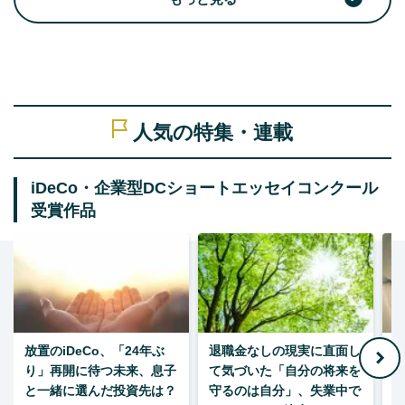
人気の特集・連載
iDeCo・企業型DCショートエッセイコンクール
受賞作品
放置のiDeCo、「24年ぶ
退職金なしの現実に直面し
り」再開に待つ未来、息子
て気づいた「自分の将来を
と一緒に選んだ投資先は？
守るのは自分」、失業中で
た