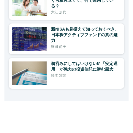
くら積み立てて、何で運用してい
る？
大江 加代
新NISAも見据えて知っておくべき、
日本株アクティブファンドの真の魅
力
篠田 尚子
鵜呑みにしてはいけない⁉ 「安定運
用」が魅力の投資信託に潜む懸念
鈴木 雅光