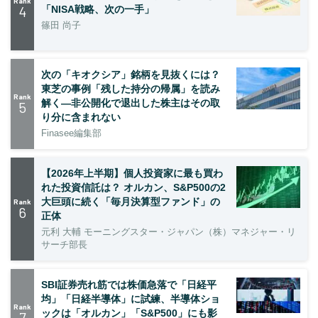
Rank
4
「NISA戦略、次の一手」
篠田 尚子
次の「キオクシア」銘柄を見抜くには？
東芝の事例「残した持分の帰属」を読み
Rank
解く—非公開化で退出した株主はその取
5
り分に含まれない
Finasee編集部
【2026年上半期】個人投資家に最も買わ
れた投資信託は？ オルカン、S&P500の2
大巨頭に続く「毎月決算型ファンド」の
Rank
6
正体
元利 大輔 モーニングスター・ジャパン（株）マネジャー・リ
サーチ部長
SBI証券売れ筋では株価急落で「日経平
均」「日経半導体」に試練、半導体ショ
Rank
ックは「オルカン」「S&P500」にも影
7