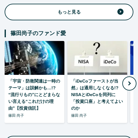
もっと見る
篠田尚子のファンド愛
「宇宙・防衛関連は一時の
「iDeCoファーストが当
【
テーマ」は誤解かも…!?
然」は通用しなくなる!?
“流行りもの”にとどまらな
NISAとiDeCoを同列に
い言える“これだけの理
「投資口座」と考えてよい
由”【投資信託】
のか
篠田 尚子
篠田 尚子
篠