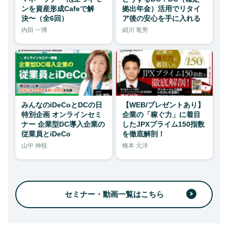
ンを資産形成Cafeで解
拠出年金）活用でリタイ
決〜（全6回）
ア後の安心を手に入れる
内田 一博
絹川 竜男
みんなのiDeCoとDCの日
【WEB/プレゼントあり】
特別企画 オンラインセミ
企業の「稼ぐ力」に着目
ナー 企業型DC導入企業の
したJPXプライム150指数
従業員とiDeCo
を徹底解剖！
山中 伸枝
橋本 元洋
セミナー・動画一覧はこちら