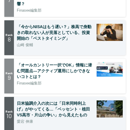
響？
Finasee編集部
「今からNISAはもう遅い？」株高で身動
きの取れない人が見落としている、投資
Rank
8
開始の「ベストタイミング」
山崎 俊輔
「オールカントリー一択でOK」情報に潜
む問題点―アクティブ運用にしかできな
Rank
9
いコトとは？
Finasee編集部
日米協調介入の次には「日米同時利上
げ」がやってくる…「ベッセント・植田
Rank
10
VS高市・片山の争い」から見えたもの
愛宕 伸康