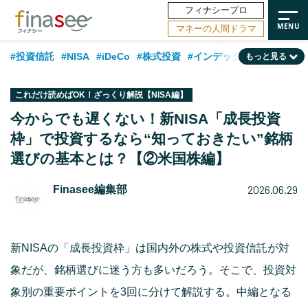
フィナシープロ
マネーの人間ドラマ
#投資信託
#NISA
#iDeCo
#株式投資
#インデックスファンド
もっと見る
#相談事例
#相続・贈与
#FP
#新NISA
#ランキング
#日本株
これだけ読めばOK！ざっくり解説【NISA編】
#積立投資
#トレンド
#30代
#公的年金
#40代
#50代
今からでも遅くない！新NISA「成長投資
枠」で投資するなら“知っておきたい”銘柄
#フィナンシャル・ウェルビーイング
#老後
#金融用語解説
選びの基本とは？【②米国株編】
#データ・調査
#資産運用業界
#海外事情
#国内株式型
#60代
2026.06.29
Finasee編集部
新NISAの「成長投資枠」は国内外の株式や投資信託が対
象だが、銘柄選びに迷う方も多いだろう。そこで、投資対
象別の重要ポイントを3回に分けて解説する。中編となる