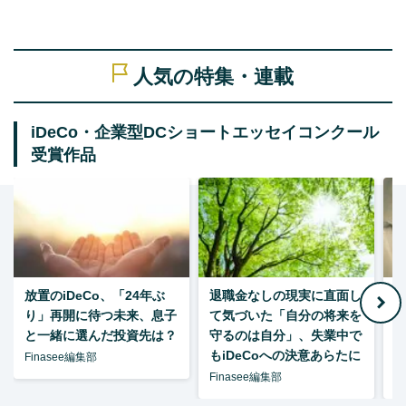
人気の特集・連載
iDeCo・企業型DCショートエッセイコンクール
受賞作品
放置のiDeCo、「24年ぶ
退職金なしの現実に直面し
り」再開に待つ未来、息子
て気づいた「自分の将来を
と一緒に選んだ投資先は？
守るのは自分」、失業中で
た
もiDeCoへの決意あらたに
Finasee編集部
Finasee編集部
F