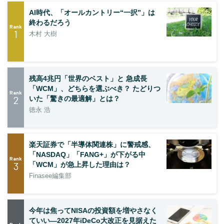
AI時代、「オールカントリー“一択”」は
終わるだろう
Rank
1
木村 大樹
残高4兆円「世界のベスト」と 急成長
「WCM」、どちらを選ぶべき？ たどりつ
Rank
2
いた「驚きの最適解」とは？
徳永 浩
楽天証券で「半導体関連株」に警戒感、
「NASDAQ」「FANG+」が下がる中
Rank
3
「WCM」が急上昇した理由は？
Finasee編集部
今年は焦ってNISAの投資額を増やさなく
ていい―2027年iDeCo大改正を見据えた