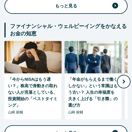
もっと見る
ファイナンシャル・ウェルビーイングをかなえる
お金の知恵
「今からNISAはもう遅
「年金がもらえるまで働く
老
い？」株高で身動きの取れ
しかない」という常識はも
ない人が見落としている、
う古い？ 人生の幸福度を
投資開始の「ベストタイミ
大きく上げる「引き際」の
ング」
選び方
山崎 俊輔
山崎 俊輔
山