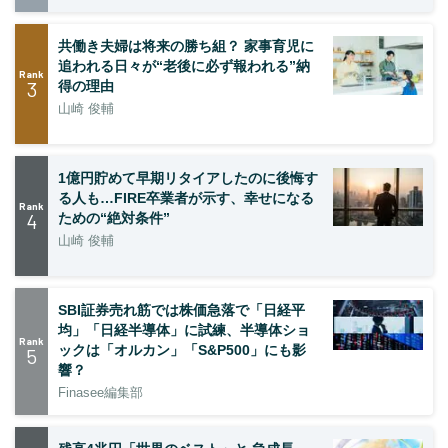
共働き夫婦は将来の勝ち組？ 家事育児に
追われる日々が“老後に必ず報われる”納
Rank
3
得の理由
山崎 俊輔
1億円貯めて早期リタイアしたのに後悔す
る人も…FIRE卒業者が示す、幸せになる
Rank
4
ための“絶対条件”
山崎 俊輔
SBI証券売れ筋では株価急落で「日経平
均」「日経半導体」に試練、半導体ショ
Rank
ックは「オルカン」「S&P500」にも影
5
響？
Finasee編集部