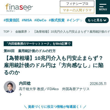
フィナシープロ
マネーの人間ドラマ
#投資信託
#NISA
#iDeCo
#株式投資
#インデックスファンド
もっと見る
#相談事例
#相続・贈与
#FP
#新NISA
#ランキング
#トレンド
TOP
金融業界
【為替相場】10兆円介入も円安止まらず？雇用統計後の
#日本株
#公的年金
#30代
#40代
#50代
#金融用語解説
「内田稔教授のマーケットトーク」をWeb記事で
#資産運用業界
#老後
#海外事情
#積立投資
第80回 雇用統計後のドルの行方
【為替相場】10兆円介入も円安止まらず？
#フィナンシャル・ウェルビーイング
#データ・調査
#国内株式型
雇用統計後のドル円は「方向感なし」に陥
#60代
るのか
2026.05.11
内田稔
高千穂大学 教授／FDAlco 外国為替アナリス
ト
＼ 資産づくりに役立つ情報が毎週届く！ ／