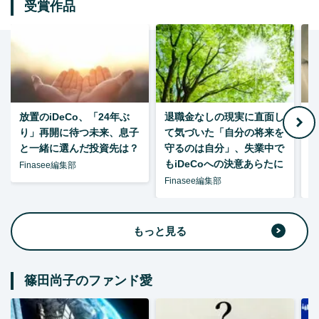
受賞作品
放置のiDeCo、「24年ぶ
退職金なしの現実に直面し
り」再開に待つ未来、息子
て気づいた「自分の将来を
と一緒に選んだ投資先は？
守るのは自分」、失業中で
た
もiDeCoへの決意あらたに
Finasee編集部
Finasee編集部
F
もっと見る
篠田尚子のファンド愛