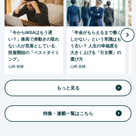
「今からNISAはもう遅
「年金がもらえるまで働く
老
い？」株高で身動きの取れ
しかない」という常識はも
ない人が見落としている、
う古い？ 人生の幸福度を
投資開始の「ベストタイミ
大きく上げる「引き際」の
ング」
選び方
山崎 俊輔
山崎 俊輔
山
もっと見る
特集・連載一覧はこちら