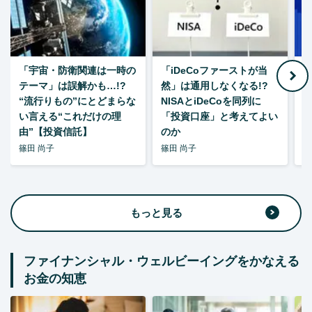
「宇宙・防衛関連は一時の
「iDeCoファーストが当
【
テーマ」は誤解かも…!?
然」は通用しなくなる!?
“流行りもの”にとどまらな
NISAとiDeCoを同列に
い言える“これだけの理
「投資口座」と考えてよい
由”【投資信託】
のか
篠田 尚子
篠田 尚子
篠
もっと見る
ファイナンシャル・ウェルビーイングをかなえる
お金の知恵