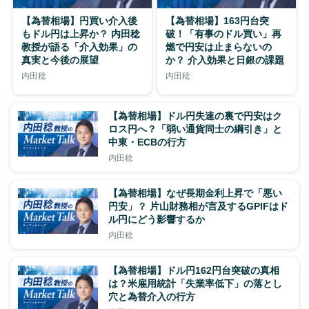
【為替相場】円買い介入後
【為替相場】163円台突
もドル円は上昇か？ 内田稔
破！「有事のドル買い」再
教授が語る「介入効果」の
燃で円安は止まらないの
真実と今後の展望
か？ 介入効果と日銀の課題
内田稔
内田稔
【為替相場】ドル円失速の裏で円安はク
ロス円へ？「弱い通貨同士の綱引き」と
中東・ECBの行方
内田稔
【為替相場】なぜ長期金利上昇で「悪い
円安」？ 片山財務相が言及するGPIFはド
ル円にどう影響するか
内田稔
【為替相場】ドル円162円台突破の真相
は？米雇用統計「失業率低下」の落とし
穴と為替介入の行方