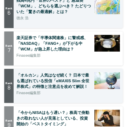
残高4兆円「世界のベスト」と 急成長
「WCM」、どちらを選ぶべき？ たどりつ
Rank
6
いた「驚きの最適解」とは？
徳永 浩
楽天証券で「半導体関連株」に警戒感、
「NASDAQ」「FANG+」が下がる中
Rank
7
「WCM」が急上昇した理由は？
Finasee編集部
「オルカン」人気はなぜ続く？ 日本で最
も選ばれている投信「eMAXIS Slim 全世
Rank
8
界株式」の特徴と注意点を改めて解説！
Finasee編集部
「今からNISAはもう遅い？」株高で身動
きの取れない人が見落としている、投資
Rank
9
開始の「ベストタイミング」