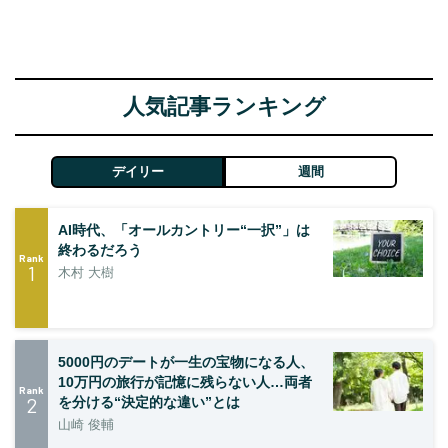
人気記事ランキング
デイリー
週間
AI時代、「オールカントリー“一択”」は
終わるだろう
Rank
1
木村 大樹
5000円のデートが一生の宝物になる人、
10万円の旅行が記憶に残らない人…両者
Rank
2
を分ける“決定的な違い”とは
山崎 俊輔