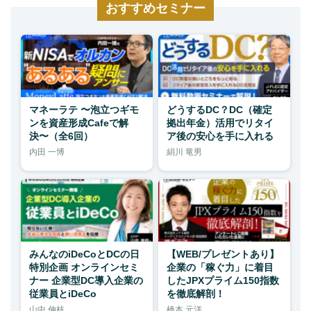
おすすめセミナー
マネーラテ 〜泡立つギモ
どうするDC？DC（確定
ンを資産形成Cafeで解
拠出年金）活用でリタイ
決〜（全6回）
ア後の安心を手に入れる
内田 一博
絹川 竜男
みんなのiDeCoとDCの日
【WEB/プレゼントあり】
特別企画 オンラインセミ
企業の「稼ぐ力」に着目
ナー 企業型DC導入企業の
したJPXプライム150指数
従業員とiDeCo
を徹底解剖！
山中 伸枝
橋本 元洋