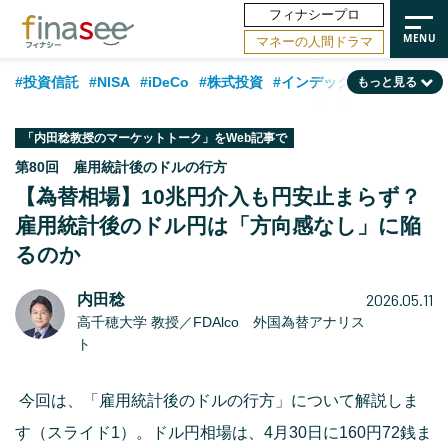
フィナシープロ
マネーの人間ドラマ
#投資信託
#NISA
#iDeCo
#株式投資
#インデックスファンド
もっと見る
#相談事例
#相続・贈与
#FP
#新NISA
#ランキング
#トレンド
「内田稔教授のマーケットトーク」をWeb記事で
#日本株
#公的年金
#30代
#40代
#50代
#金融用語解説
第80回 雇用統計後のドルの行方
【為替相場】10兆円介入も円安止まらず？
#資産運用業界
#老後
#海外事情
#積立投資
雇用統計後のドル円は「方向感なし」に陥
#フィナンシャル・ウェルビーイング
#データ・調査
#国内株式型
るのか
#60代
2026.05.11
内田稔
高千穂大学 教授／FDAlco 外国為替アナリス
ト
今回は、「雇用統計後のドルの行方」について解説しま
す（スライド1）。ドル円相場は、4月30日に160円72銭ま