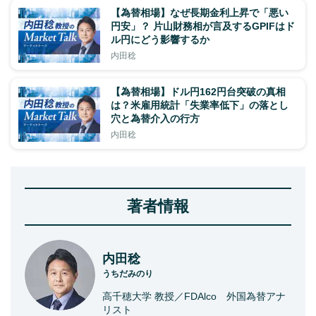
【為替相場】なぜ長期金利上昇で「悪い
円安」？ 片山財務相が言及するGPIFはド
ル円にどう影響するか
内田稔
【為替相場】ドル円162円台突破の真相
は？米雇用統計「失業率低下」の落とし
穴と為替介入の行方
内田稔
著者情報
内田稔
うちだみのり
高千穂大学 教授／FDAlco 外国為替アナ
リスト