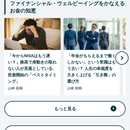
ファイナンシャル・ウェルビーイングをかなえる
お金の知恵
「今からNISAはもう遅
「年金がもらえるまで働く
老
い？」株高で身動きの取れ
しかない」という常識はも
ない人が見落としている、
う古い？ 人生の幸福度を
投資開始の「ベストタイミ
大きく上げる「引き際」の
ング」
選び方
山崎 俊輔
山崎 俊輔
山
もっと見る