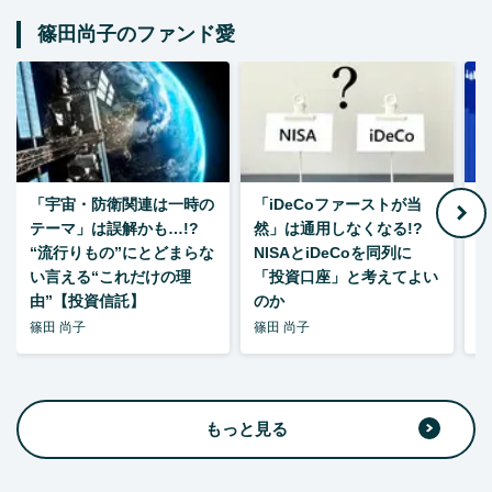
篠田尚子のファンド愛
「宇宙・防衛関連は一時の
「iDeCoファーストが当
【
テーマ」は誤解かも…!?
然」は通用しなくなる!?
“流行りもの”にとどまらな
NISAとiDeCoを同列に
い言える“これだけの理
「投資口座」と考えてよい
由”【投資信託】
のか
篠田 尚子
篠田 尚子
篠
もっと見る