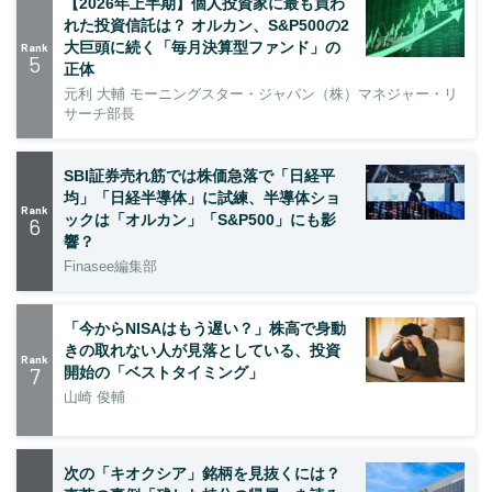
【2026年上半期】個人投資家に最も買わ
れた投資信託は？ オルカン、S&P500の2
大巨頭に続く「毎月決算型ファンド」の
Rank
5
正体
元利 大輔 モーニングスター・ジャパン（株）マネジャー・リ
サーチ部長
SBI証券売れ筋では株価急落で「日経平
均」「日経半導体」に試練、半導体ショ
Rank
ックは「オルカン」「S&P500」にも影
6
響？
Finasee編集部
「今からNISAはもう遅い？」株高で身動
きの取れない人が見落としている、投資
Rank
7
開始の「ベストタイミング」
山崎 俊輔
次の「キオクシア」銘柄を見抜くには？