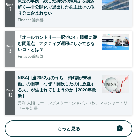
東芝の事例「残した持分の帰属」を読み
Rank
解く—非公開化で退出した株主はその取
8
り分に含まれない
Finasee編集部
「オールカントリー一択でOK」情報に潜
む問題点―アクティブ運用にしかできな
Rank
9
いコトとは？
Finasee編集部
NISA口座2052万のうち「約4割が未稼
働」の衝撃…なぜ「開設したのに放置す
る人」が生まれてしまうのか【2026年最
Rank
10
新】
元利 大輔 モーニングスター・ジャパン（株）マネジャー・リ
サーチ部長
もっと見る