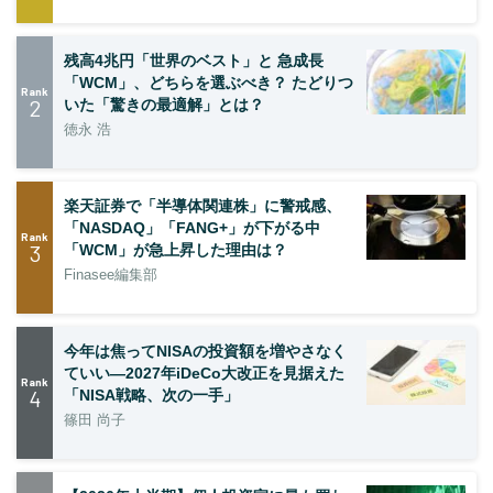
残高4兆円「世界のベスト」と 急成長
「WCM」、どちらを選ぶべき？ たどりつ
Rank
2
いた「驚きの最適解」とは？
徳永 浩
楽天証券で「半導体関連株」に警戒感、
「NASDAQ」「FANG+」が下がる中
Rank
3
「WCM」が急上昇した理由は？
Finasee編集部
今年は焦ってNISAの投資額を増やさなく
ていい―2027年iDeCo大改正を見据えた
Rank
4
「NISA戦略、次の一手」
篠田 尚子