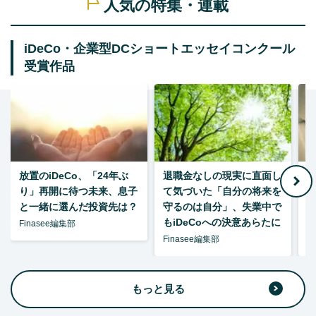
人気の特集・連載
iDeCo・企業型DCショートエッセイコンクール
受賞作品
放置のiDeCo、「24年ぶ
退職金なしの現実に直面し
り」再開に待つ未来、息子
て気づいた「自分の将来を
と一緒に選んだ投資先は？
守るのは自分」、失業中で
た
もiDeCoへの決意あらたに
Finasee編集部
Finasee編集部
F
もっと見る