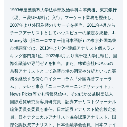
1993年慶應義塾大学法学部政治学科を卒業後、東京銀行
（現、三菱UFJ銀行）入行。マーケット業務を歴任し、
2007年より外国為替のリサーチを担当。2011年4月から
チーフアナリストとしてハウスビューの策定を統括。J-
Money誌（旧ユーロマネー誌日本語版）の東京外国為替
市場調査では、2013年より9年連続アナリスト個人ラン
キング部門第1位。2022年4月より高千穂大学に転じ、国
際金融論や専門ゼミを担当。また、株式会社FDAlcoの
為替アナリストとして為替市場の調査や分析といった実
務を継続する傍らロイターコラム「外国為替フォーラ
ム」、テレビ東京「ニュースモーニングサテライト」、
News Picks等でも情報発信中。そのほか公益財団法人
国際通貨研究所客員研究員、証券アナリストジャーナル
編集委員会委員も兼任。日本証券アナリスト協会検定会
員、日本テクニカルアナリスト協会認定アナリスト、国
際公認投資アナリスト、日本金融学会会員、日本ファイ