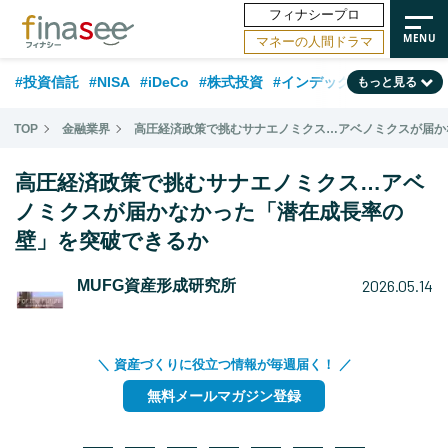
フィナシープロ
マネーの人間ドラマ
#投資信託
#NISA
#iDeCo
#株式投資
#インデックスファンド
もっと見る
#相談事例
#新NISA
#相続・贈与
#FP
#積立投資
#30代
TOP
金融業界
高圧経済政策で挑むサナエノミクス…アベノミクスが届か
#企業型DC
#退職金
#話題の企業
#日本株
#ランキング
#40代
高圧経済政策で挑むサナエノミクス…アベ
#公的年金
#フィナンシャル・ウェルビーイング
#トレンド
ノミクスが届かなかった「潜在成長率の
壁」を突破できるか
#50代
#データ・調査
#老後
#60代
#国内株式型
2026.05.14
MUFG資産形成研究所
＼ 資産づくりに役立つ情報が毎週届く！ ／
無料メールマガジン登録