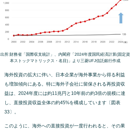
出所:財務省「国際収支統計」、内閣府「2024年度国民経済計算(固定資
本ストックマトリックス・名目)」より三菱UFJ信託銀行作成
海外投資の拡大に伴い、日本企業が海外事業から得る利益
も増加傾向にある。特に海外子会社に留保される再投資収
益は、2024年度には約11兆円と10年前の約3倍の規模に達
し、直接投資収益全体の約45%を構成しています〔図表
33〕。
このように、海外への直接投資が一度行われると、その果