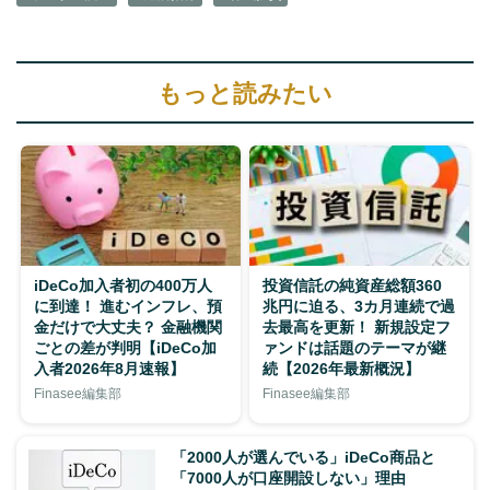
もっと読みたい
iDeCo加入者初の400万人
投資信託の純資産総額360
に到達！ 進むインフレ、預
兆円に迫る、3カ月連続で過
金だけで大丈夫？ 金融機関
去最高を更新！ 新規設定フ
ごとの差が判明【iDeCo加
ァンドは話題のテーマが継
入者2026年8月速報】
続【2026年最新概況】
Finasee編集部
Finasee編集部
「2000人が選んでいる」iDeCo商品と
「7000人が口座開設しない」理由