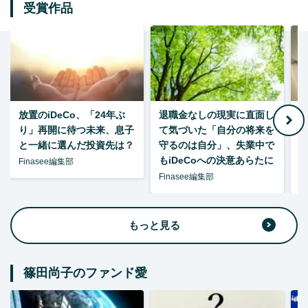
受賞作品
放置のiDeCo、「24年ぶ
退職金なしの現実に直面し
り」再開に待つ未来、息子
て気づいた「自分の将来を
と一緒に選んだ投資先は？
守るのは自分」、失業中で
た
もiDeCoへの決意あらたに
Finasee編集部
Finasee編集部
F
もっと見る
篠田尚子のファンド愛