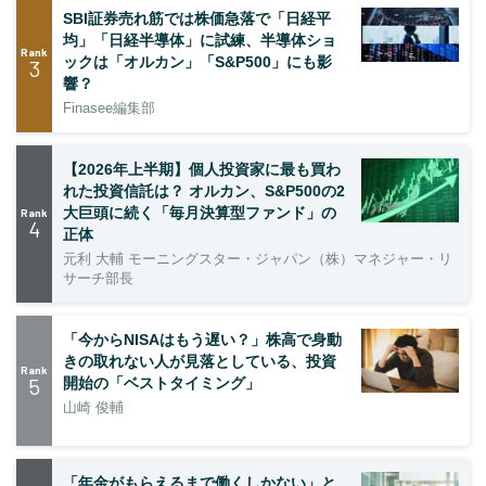
SBI証券売れ筋では株価急落で「日経平
均」「日経半導体」に試練、半導体ショ
Rank
ックは「オルカン」「S&P500」にも影
3
響？
Finasee編集部
【2026年上半期】個人投資家に最も買わ
れた投資信託は？ オルカン、S&P500の2
大巨頭に続く「毎月決算型ファンド」の
Rank
4
正体
元利 大輔 モーニングスター・ジャパン（株）マネジャー・リ
サーチ部長
「今からNISAはもう遅い？」株高で身動
きの取れない人が見落としている、投資
Rank
5
開始の「ベストタイミング」
山崎 俊輔
「年金がもらえるまで働くしかない」と