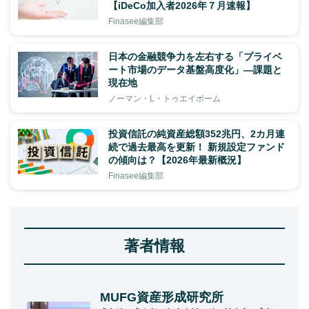
【iDeCo加入者2026年７月速報】
Finasee編集部
日本の金融競争力を左右する「プライベ
ート市場のデータ基盤高度化」―課題と
現在地
ノーマン・L・トゥエイボーム
投資信託の純資産総額352兆円、2カ月連
続で過去最高を更新！ 新規設定ファンド
の傾向は？【2026年最新概況】
Finasee編集部
著者情報
MUFG資産形成研究所