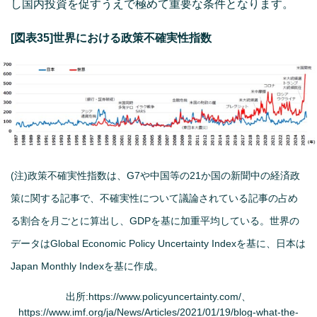
し国内投資を促すうえで極めて重要な条件となります。
[図表35]世界における政策不確実性指数
(注)政策不確実性指数は、G7や中国等の21か国の新聞中の経済政
策に関する記事で、不確実性について議論されている記事の占め
る割合を月ごとに算出し、GDPを基に加重平均している。世界の
データはGlobal Economic Policy Uncertainty Indexを基に、日本は
Japan Monthly Indexを基に作成。
出所:https://www.policyuncertainty.com/、
https://www.imf.org/ja/News/Articles/2021/01/19/blog-what-the-