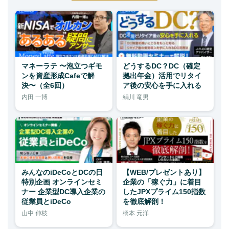
マネーラテ 〜泡立つギモ
どうするDC？DC（確定
ンを資産形成Cafeで解
拠出年金）活用でリタイ
決〜（全6回）
ア後の安心を手に入れる
内田 一博
絹川 竜男
みんなのiDeCoとDCの日
【WEB/プレゼントあり】
特別企画 オンラインセミ
企業の「稼ぐ力」に着目
ナー 企業型DC導入企業の
したJPXプライム150指数
従業員とiDeCo
を徹底解剖！
山中 伸枝
橋本 元洋