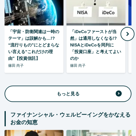
「宇宙・防衛関連は一時の
「iDeCoファーストが当
【
テーマ」は誤解かも…!?
然」は通用しなくなる!?
“流行りもの”にとどまらな
NISAとiDeCoを同列に
い言える“これだけの理
「投資口座」と考えてよい
由”【投資信託】
のか
篠田 尚子
篠田 尚子
篠
もっと見る
ファイナンシャル・ウェルビーイングをかなえる
お金の知恵