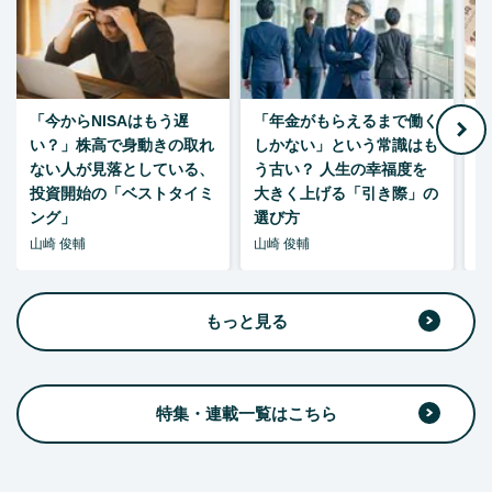
「今からNISAはもう遅
「年金がもらえるまで働く
老
い？」株高で身動きの取れ
しかない」という常識はも
ない人が見落としている、
う古い？ 人生の幸福度を
投資開始の「ベストタイミ
大きく上げる「引き際」の
ング」
選び方
山崎 俊輔
山崎 俊輔
山
もっと見る
特集・連載一覧はこちら