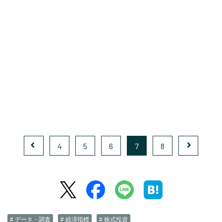
4
5
6
7
8
# データ・調査
# 経済指標
# 株式投資