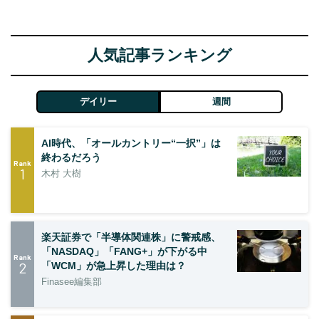
人気記事ランキング
デイリー
週間
AI時代、「オールカントリー“一択”」は
終わるだろう
Rank
1
木村 大樹
楽天証券で「半導体関連株」に警戒感、
「NASDAQ」「FANG+」が下がる中
Rank
2
「WCM」が急上昇した理由は？
Finasee編集部