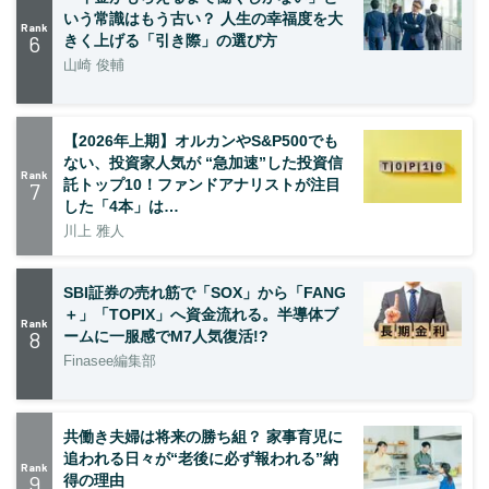
いう常識はもう古い？ 人生の幸福度を大
Rank
6
きく上げる「引き際」の選び方
山崎 俊輔
【2026年上期】オルカンやS&P500でも
ない、投資家人気が “急加速”した投資信
Rank
託トップ10！ファンドアナリストが注目
7
した「4本」は…
川上 雅人
SBI証券の売れ筋で「SOX」から「FANG
＋」「TOPIX」へ資金流れる。半導体ブ
Rank
8
ームに一服感でM7人気復活!?
Finasee編集部
共働き夫婦は将来の勝ち組？ 家事育児に
追われる日々が“老後に必ず報われる”納
Rank
9
得の理由