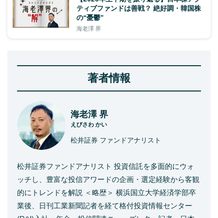
ティブファンドは善戦？ 絶好調・韓国株
の“憂鬱”
海老澤 界
著者情報
海老澤 界
えびさわ かい
松井証券 ファンドアナリスト
松井証券ファンドアナリスト 投資信託を多面的にウォ
ッチし、豊富な投信アワードの企画・選定経験から客観
的にトレンドを解説 ＜略歴＞ 横浜国立大学経済学部卒
業後、日刊工業新聞記者を経て格付投資情報センター