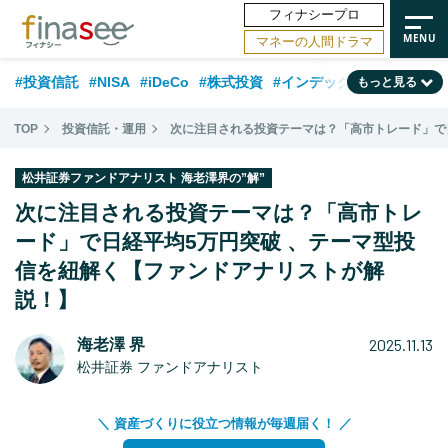
フィナシープロ
マネーの人間ドラマ
#投資信託
#NISA
#iDeCo
#株式投資
#インデックスファンド
もっと見る
#相談事例
#相続・贈与
#FP
#新NISA
#ランキング
#日本株
TOP
投資信託・運用
次に注目される投資テーマは？「高市トレード」で
#積立投資
#トレンド
#30代
#公的年金
#40代
#50代
松井証券ファンドアナリスト 海老澤界の”解”
#フィナンシャル・ウェルビーイング
#老後
#金融用語解説
次に注目される投資テーマは？「高市トレ
#データ・調査
ード」で日経平均5万円突破 、テーマ型投
#資産運用業界
#海外事情
#国内株式型
#60代
信を紐解く【ファンドアナリストが解
説！】
2025.11.13
海老澤 界
松井証券 ファンドアナリスト
＼ 資産づくりに役立つ情報が毎週届く！ ／