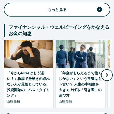
もっと見る
ファイナンシャル・ウェルビーイングをかなえる
お金の知恵
「今からNISAはもう遅
「年金がもらえるまで働く
老
い？」株高で身動きの取れ
しかない」という常識はも
ない人が見落としている、
う古い？ 人生の幸福度を
投資開始の「ベストタイミ
大きく上げる「引き際」の
ング」
選び方
山崎 俊輔
山崎 俊輔
山