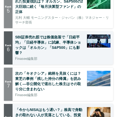
れた投資信託は？ オルカン、S&P500の2
大巨頭に続く「毎月決算型ファンド」の
Rank
5
正体
元利 大輔 モーニングスター・ジャパン（株）マネジャー・リ
サーチ部長
SBI証券売れ筋では株価急落で「日経平
均」「日経半導体」に試練、半導体ショ
Rank
ックは「オルカン」「S&P500」にも影
6
響？
Finasee編集部
次の「キオクシア」銘柄を見抜くには？
東芝の事例「残した持分の帰属」を読み
Rank
解く—非公開化で退出した株主はその取
7
り分に含まれない
Finasee編集部
「今からNISAはもう遅い？」株高で身動
きの取れない人が見落としている、投資
Rank