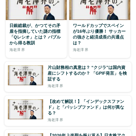
日銀総裁が、かつてその矛
ワールドカップでスペイン
盾を指摘していた謎の指標
が16年ぶり優勝！ サッカー
「Qレシオ」とは？ バブル
の強さと経済成長の共通点
から得る教訓
は？
海老澤 界
海老澤 界
片山財務相の真意は？ “クジラ”は国内資
産にシフトするのか？ 「GPIF発言」を検
証する
海老澤 界
【改めて解説！】「インデックスファン
ド」と「パッシブファンド」は何が異な
る？
海老澤 界
【2026年上半期を振り返る】日本株アク