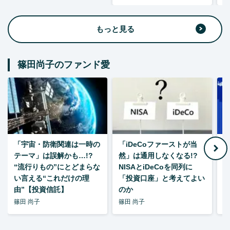
もっと見る
篠田尚子のファンド愛
「宇宙・防衛関連は一時の
「iDeCoファーストが当
【
テーマ」は誤解かも…!?
然」は通用しなくなる!?
“流行りもの”にとどまらな
NISAとiDeCoを同列に
い言える“これだけの理
「投資口座」と考えてよい
由”【投資信託】
のか
篠田 尚子
篠田 尚子
篠