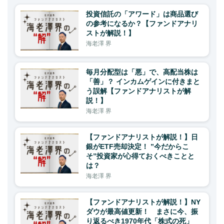
投資信託の「アワード」は商品選び
の参考になるか？【ファンドアナリ
ストが解説！】
海老澤 界
毎月分配型は「悪」で、高配当株は
「善」？ インカムゲインに付きまと
う誤解【ファンドアナリストが解
説！】
海老澤 界
【ファンドアナリストが解説！】日
銀がETF売却決定！ ”今だからこ
そ”投資家が心得ておくべきことと
は？
海老澤 界
【ファンドアナリストが解説！】NY
ダウが最高値更新！ まさに今、振
り返るべき1970年代「株式の死」