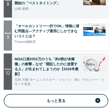
8
開始の「ベストタイミング」
山崎 俊輔
「オールカントリー一択でOK」情報に潜
む問題点―アクティブ運用にしかできな
Rank
9
いコトとは？
Finasee編集部
NISA口座2052万のうち「約4割が未稼
働」の衝撃…なぜ「開設したのに放置す
る人」が生まれてしまうのか【2026年最
Rank
10
新】
元利 大輔 モーニングスター・ジャパン（株）マネジャー・リ
サーチ部長
もっと見る