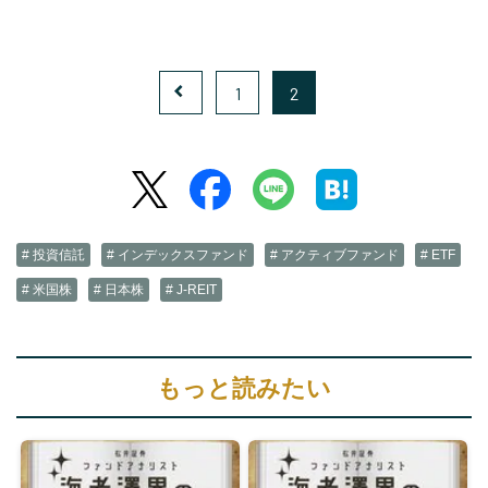
1
2
# 投資信託
# インデックスファンド
# アクティブファンド
# ETF
# 米国株
# 日本株
# J-REIT
もっと読みたい