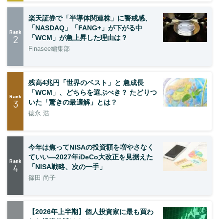
楽天証券で「半導体関連株」に警戒感、
「NASDAQ」「FANG+」が下がる中
Rank
2
「WCM」が急上昇した理由は？
Finasee編集部
残高4兆円「世界のベスト」と 急成長
「WCM」、どちらを選ぶべき？ たどりつ
Rank
3
いた「驚きの最適解」とは？
徳永 浩
今年は焦ってNISAの投資額を増やさなく
ていい―2027年iDeCo大改正を見据えた
Rank
4
「NISA戦略、次の一手」
篠田 尚子
【2026年上半期】個人投資家に最も買わ