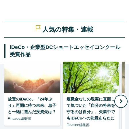
人気の特集・連載
iDeCo・企業型DCショートエッセイコンクール
受賞作品
放置のiDeCo、「24年ぶ
退職金なしの現実に直面し
り」再開に待つ未来、息子
て気づいた「自分の将来を
と一緒に選んだ投資先は？
守るのは自分」、失業中で
た
もiDeCoへの決意あらたに
Finasee編集部
Finasee編集部
F