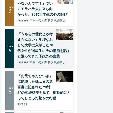
ゃないんです！」つい
Rank
にモラハラ夫に立ち向
3
かった、70代大学生の心の叫び
Finasee マネーの人間ドラマ編集班
「うちらの世代じゃ考
えらんない」学びなお
しで大学に入学した70
Rank
4
代女性が同級生に夫の愚痴を話す
と返ってきた予想外の言葉
Finasee マネーの人間ドラマ編集班
「お兄ちゃんびいき」
に絶望した妹…父の遺
言書に記された “8対
Rank
5
2”の相続格差を見て、衝動的にと
ってしまった驚きの行動
柘植 輝