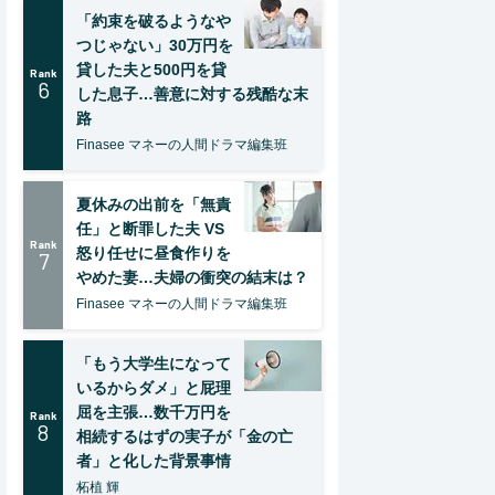
「約束を破るようなや
つじゃない」30万円を
貸した夫と500円を貸
Rank
6
した息子…善意に対する残酷な末
路
Finasee マネーの人間ドラマ編集班
夏休みの出前を「無責
任」と断罪した夫 VS
Rank
怒り任せに昼食作りを
7
やめた妻…夫婦の衝突の結末は？
Finasee マネーの人間ドラマ編集班
「もう大学生になって
いるからダメ」と屁理
屈を主張…数千万円を
Rank
8
相続するはずの実子が「金の亡
者」と化した背景事情
柘植 輝