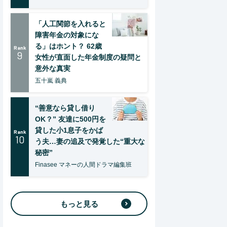
「人工関節を入れると
障害年金の対象にな
る」はホント？ 62歳
Rank
9
女性が直面した年金制度の疑問と
意外な真実
五十嵐 義典
“善意なら貸し借り
OK？” 友達に500円を
貸した小1息子をかば
Rank
10
う夫…妻の追及で発覚した“重大な
秘密”
Finasee マネーの人間ドラマ編集班
もっと見る