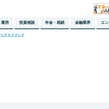
・運用
投資相談
年金・相続
金融業界
エン
デックスファンド