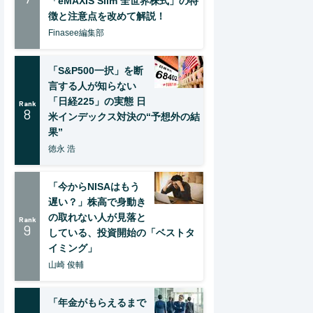
「eMAXIS Slim 全世界株式」の特
徴と注意点を改めて解説！
Finasee編集部
「S&P500一択」を断
言する人が知らない
「日経225」の実態 日
Rank
8
米インデックス対決の“予想外の結
果”
徳永 浩
「今からNISAはもう
遅い？」株高で身動き
の取れない人が見落と
Rank
9
している、投資開始の「ベストタ
イミング」
山崎 俊輔
「年金がもらえるまで