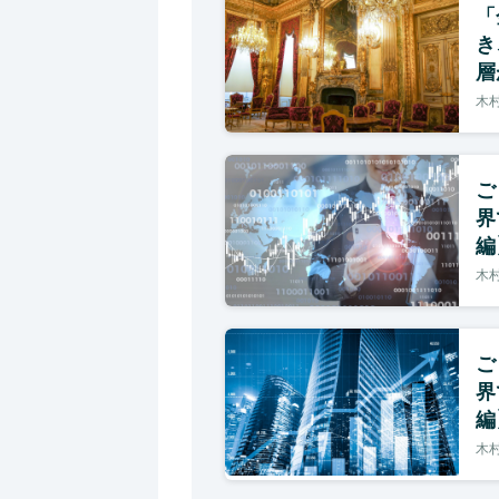
「
き
層
木村
ご
界
編
木村
ご
界
編
木村