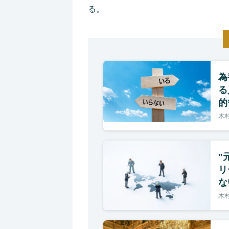
る。
為
る
的
木村
"
リ
な
木村