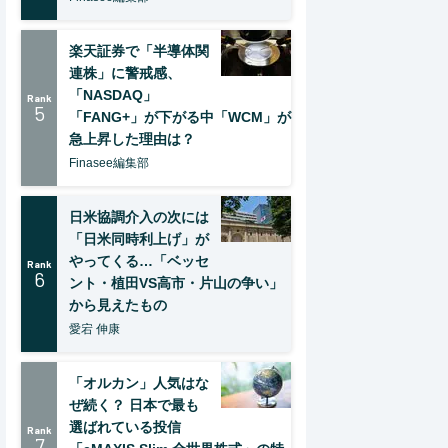
楽天証券で「半導体関
連株」に警戒感、
「NASDAQ」
Rank
5
「FANG+」が下がる中「WCM」が
急上昇した理由は？
Finasee編集部
日米協調介入の次には
「日米同時利上げ」が
やってくる…「ベッセ
Rank
6
ント・植田VS高市・片山の争い」
から見えたもの
愛宕 伸康
「オルカン」人気はな
ぜ続く？ 日本で最も
選ばれている投信
Rank
7