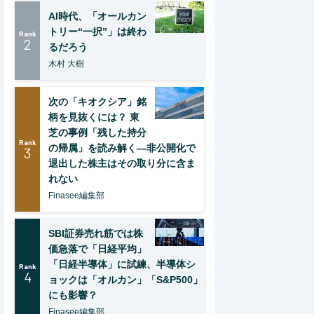
AI時代、「オールカン
トリー“一択”」は終わ
Rank
2
るだろう
木村 大樹
次の「キオクシア」銘
柄を見抜くには？ 東
芝の事例「残した持分
Rank
の帰属」を読み解く—非公開化で
3
退出した株主はその取り分に含ま
れない
Finasee編集部
SBI証券売れ筋では株
価急落で「日経平均」
「日経半導体」に試練、半導体シ
Rank
4
ョックは「オルカン」「S&P500」
にも影響？
Finasee編集部