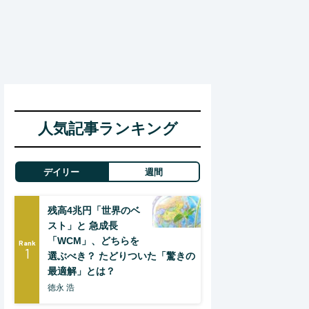
人気記事ランキング
デイリー
週間
残高4兆円「世界のベ
スト」と 急成長
「WCM」、どちらを
Rank
1
選ぶべき？ たどりついた「驚きの
最適解」とは？
徳永 浩