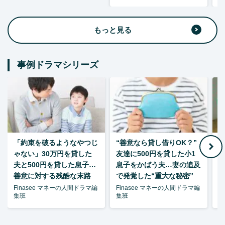
もっと見る
事例ドラマシリーズ
「約束を破るようなやつじ
“善意なら貸し借りOK？”
ゃない」30万円を貸した
友達に500円を貸した小1
夫と500円を貸した息子…
息子をかばう夫…妻の追及
P
善意に対する残酷な末路
で発覚した“重大な秘密”
暴
Finasee マネーの人間ドラマ編
Finasee マネーの人間ドラマ編
F
集班
集班
集