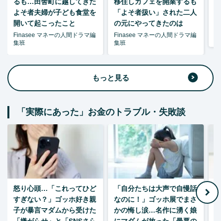
るも…田舎町に越してきた
移住しカフェを開業するも
よそ者夫婦が子ども食堂を
「よそ者扱い」された二人
開いて起こったこと
の元にやってきたのは
Finasee マネーの人間ドラマ編
Finasee マネーの人間ドラマ編
森
集班
集班
もっと見る
「実際にあった」お金のトラブル・失敗談
怒り心頭…「これってひど
「自分たちは大声で自慢話
すぎない？」ゴッホ好き親
なのに！」ゴッホ展でまさ
1
子が暴言マダムから受けた
かの悔し涙…名作に湧く娘
「嫌がらせ」と「SNSさら
にマダムが放った「最悪の