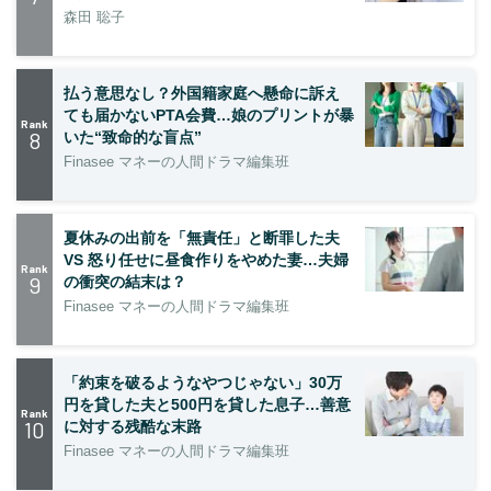
森田 聡子
払う意思なし？外国籍家庭へ懸命に訴え
ても届かないPTA会費…娘のプリントが暴
Rank
8
いた“致命的な盲点”
Finasee マネーの人間ドラマ編集班
夏休みの出前を「無責任」と断罪した夫
VS 怒り任せに昼食作りをやめた妻…夫婦
Rank
9
の衝突の結末は？
Finasee マネーの人間ドラマ編集班
「約束を破るようなやつじゃない」30万
円を貸した夫と500円を貸した息子…善意
Rank
10
に対する残酷な末路
Finasee マネーの人間ドラマ編集班