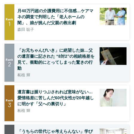
月40万円超の介護費用に不信感…ケアマ
ネの調査で判明した「老人ホームの
Rank
1
闇」、娘が挑んだ父親の救出劇
森田 聡子
「お兄ちゃんびいき」に絶望した妹…父
の遺言書に記された “8対2”の相続格差を
Rank
見て、衝動的にとってしまった驚きの行
2
動
柘植 輝
遺言書は握りつぶされれば意味がない…
愛情格差に苦しんだ60代女性が20年越し
Rank
3
に明かす「父への裏切り」
柘植 輝
「うちらの世代じゃ考えらんない」学び