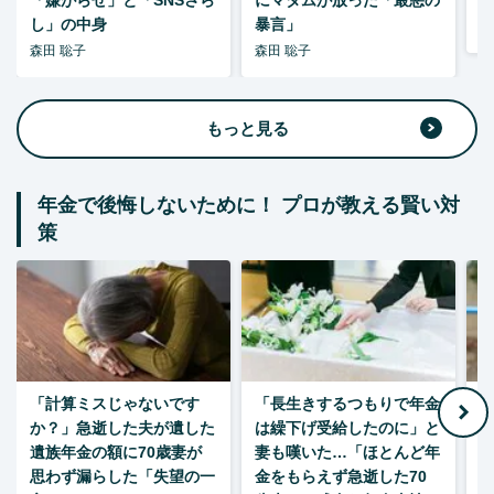
し」の中身
暴言」
森
森田 聡子
森田 聡子
もっと見る
年金で後悔しないために！ プロが教える賢い対
策
「計算ミスじゃないです
「長生きするつもりで年金
「
か？」急逝した夫が遺した
は繰下げ受給したのに」と
た
遺族年金の額に70歳妻が
妻も嘆いた…「ほとんど年
思わず漏らした「失望の一
金をもらえず急逝した70