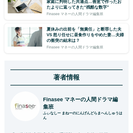
家庭に判明した共通点…善意で作ったお
たよりに返ってきた“残酷な数字”
Finasee マネーの人間ドラマ編集班
夏休みの出前を「無責任」と断罪した夫
VS 怒り任せに昼食作りをやめた妻…夫婦
の衝突の結末は？
Finasee マネーの人間ドラマ編集班
著者情報
Finasee マネーの人間ドラマ編
集班
ふぃなしー まねーのにんげんどらまへんしゅうは
ん