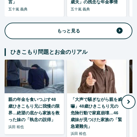
言」
歳夫」の残念な年金事情
五十嵐 義典
五十嵐 義典
五
もっと見る
ひきこもり問題とお金のリアル
親の年金を食いつぶす48
「大声で騒ぎながら親を威
歳ひきこもり兄に我慢の限
嚇」48歳ひきこもり兄の
い
界…絶望の底から家族を救
危険行動で家庭崩壊…46
った妹の「執念の説得」
歳妹が見つけた家族の「緊
急避難先」
浜田 裕也
浜田 裕也
浜