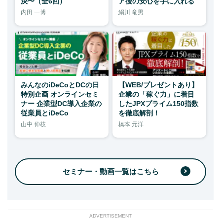
決〜（全6回）
ア後の安心を手に入れる
内田 一博
絹川 竜男
みんなのiDeCoとDCの日
【WEB/プレゼントあり】
特別企画 オンラインセミ
企業の「稼ぐ力」に着目
ナー 企業型DC導入企業の
したJPXプライム150指数
従業員とiDeCo
を徹底解剖！
山中 伸枝
橋本 元洋
セミナー・動画一覧はこちら
ADVERTISEMENT