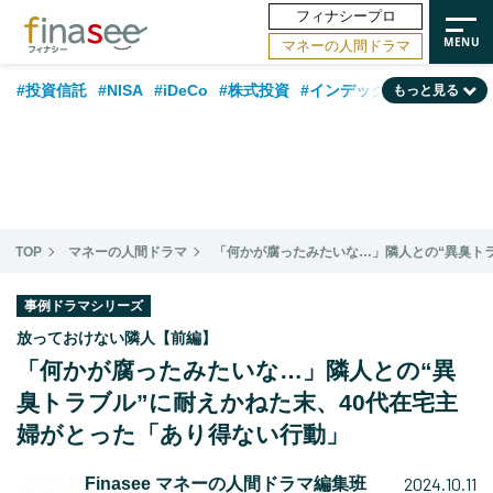
フィナシープロ
マネーの人間ドラマ
#投資信託
#NISA
#iDeCo
#株式投資
#インデックスファンド
もっと見る
#相談事例
#相続・贈与
#FP
#新NISA
#積立投資
#30代
#ランキング
#日本株
#公的年金
#40代
#トレンド
#フィナンシャル・ウェルビーイング
#企業型DC
#退職金
#50代
TOP
マネーの人間ドラマ
「何かが腐ったみたいな…」隣人との“異臭ト
#老後
#データ・調査
#金融用語解説
#話題の企業
#国内株式型
事例ドラマシリーズ
放っておけない隣人【前編】
「何かが腐ったみたいな…」隣人との“異
臭トラブル”に耐えかねた末、40代在宅主
婦がとった「あり得ない行動」
2024.10.11
Finasee マネーの人間ドラマ編集班