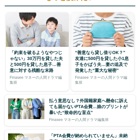
「約束を破るようなやつじ
“善意なら貸し借りOK？”
ゃない」30万円を貸した夫
友達に500円を貸した小1息
と500円を貸した息子…善
子をかばう夫…妻の追及で
意に対する残酷な末路
発覚した“重大な秘密”
Finasee マネーの人間ドラマ編
Finasee マネーの人間ドラマ編
集班
集班
払う意思なし？外国籍家庭へ懸命に訴え
ても届かないPTA会費…娘のプリントが
暴いた“致命的な盲点”
Finasee マネーの人間ドラマ編集班
「PTA会費が納められていません」未納