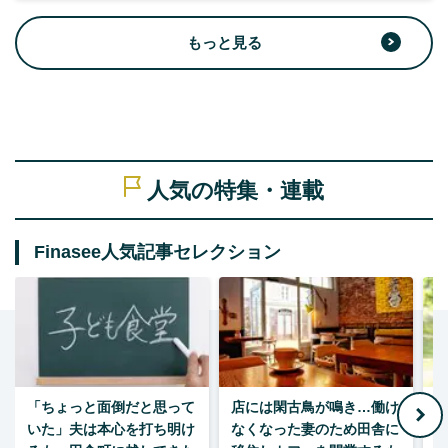
もっと見る
人気の特集・連載
Finasee人気記事セレクション
「ちょっと面倒だと思って
店には閑古鳥が鳴き…働け
月
いた」夫は本心を打ち明け
なくなった妻のため田舎に