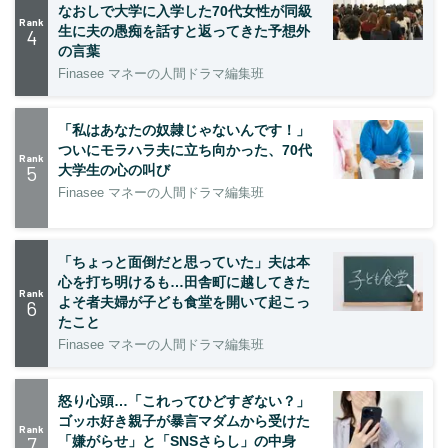
なおしで大学に入学した70代女性が同級
Rank
生に夫の愚痴を話すと返ってきた予想外
4
の言葉
Finasee マネーの人間ドラマ編集班
「私はあなたの奴隷じゃないんです！」
ついにモラハラ夫に立ち向かった、70代
Rank
5
大学生の心の叫び
Finasee マネーの人間ドラマ編集班
「ちょっと面倒だと思っていた」夫は本
心を打ち明けるも…田舎町に越してきた
Rank
よそ者夫婦が子ども食堂を開いて起こっ
6
たこと
Finasee マネーの人間ドラマ編集班
怒り心頭…「これってひどすぎない？」
ゴッホ好き親子が暴言マダムから受けた
Rank
7
「嫌がらせ」と「SNSさらし」の中身